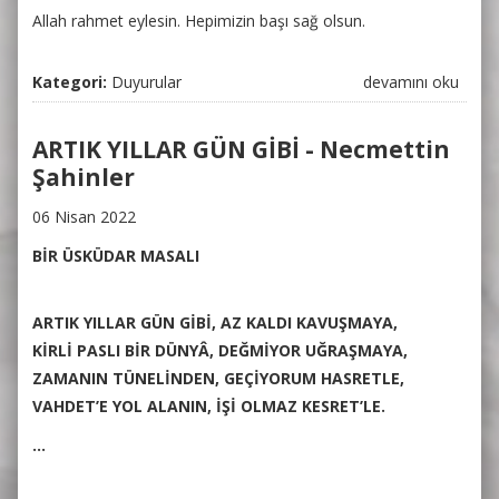
Allah rahmet eylesin. Hepimizin başı sağ olsun.
Kategori:
Duyurular
VEFAT HABERİ
devamını oku
hakkında
ARTIK YILLAR GÜN GİBİ - Necmettin
Şahinler
06 Nisan 2022
BİR ÜSKÜDAR MASALI
ARTIK YILLAR GÜN GİBİ, AZ KALDI KAVUŞMAYA,
KİRLİ PASLI BİR DÜNYÂ, DEĞMİYOR UĞRAŞMAYA,
ZAMANIN TÜNELİNDEN, GEÇİYORUM HASRETLE,
VAHDET’E YOL ALANIN, İŞİ OLMAZ KESRET’LE.
...