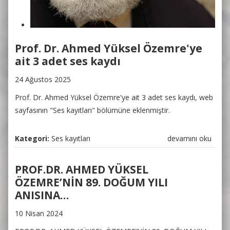
Prof. Dr. Ahmed Yüksel Özemre'ye
ait 3 adet ses kaydı
24 Ağustos 2025
Prof. Dr. Ahmed Yüksel Özemre'ye ait 3 adet ses kaydı, web
sayfasının "Ses kayıtları" bölümüne eklenmiştir.
Kategori:
Ses kayıtları
Prof. Dr. Ahmed
devamını oku
Yüksel Özemre'ye
ait 3 adet ses
PROF.DR. AHMED YÜKSEL
kaydı hakkında
ÖZEMRE’NİN 89. DOĞUM YILI
ANISINA…
10 Nisan 2024