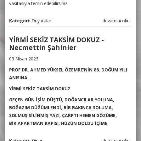
vasıtasıyla temin edebilirsiniz.
Kategori:
Duyurular
İletişim hakkında
devamını oku
YİRMİ SEKİZ TAKSİM DOKUZ -
Necmettin Şahinler
03 Nisan 2023
PROF.DR. AHMED YÜKSEL ÖZEMRE’NİN 88. DOĞUM YILI
ANISINA…
YİRMİ SEKİZ TAKSİM DOKUZ
GEÇEN GÜN İŞİM DÜŞTÜ, DOĞANCILAR YOLUNA,
BOĞAZIM DÜĞÜMLENDİ, BİR BAKINCA SOLUMA,
SOLMUŞ SİLİNMİŞ YAZI, ÇARPTI HEMEN GÖZÜME,
BİR APARTMAN KAPISI, HÜZÜN DOLDU İÇİME.
Kategori:
Şiirler
YİRMİ SEKİZ
devamını oku