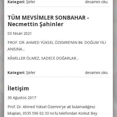
Kategori:
Şiirler
ARTIK YILLAR
devamını oku
GÜN GİBİ -
Necmettin
TÜM MEVSİMLER SONBAHAR -
Şahinler hakkında
Necmettin Şahinler
03 Nisan 2021
PROF. DR. AHMED YÜKSEL ÖZEMRE’NİN 86. DOĞUM YILI
ANISINA…
KÂMİLLER ÖLMEZ, SADECE DOĞARLAR…
Kategori:
Şiirler
TÜM MEVSİMLER
devamını oku
SONBAHAR -
Necmettin
İletişim
Şahinler hakkında
30 Ağustos 2017
Prof. Dr. Ahmed Yüksel Özemre'ye ait bulamadığınız
kitapları, 0535 596 02 33 no'lu telefondan Korkut Bey