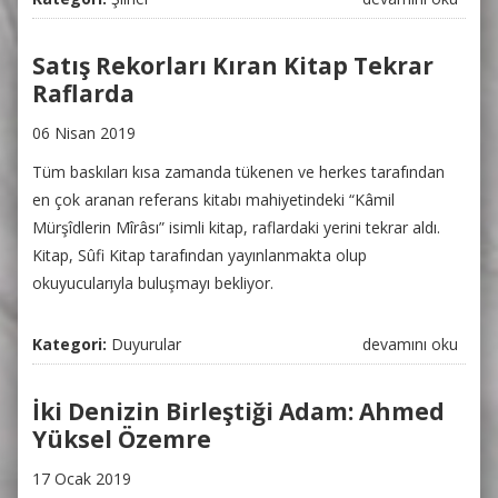
TAKSİM DOKUZ -
Necmettin
Satış Rekorları Kıran Kitap Tekrar
Şahinler hakkında
Raflarda
06 Nisan 2019
Tüm baskıları kısa zamanda tükenen ve herkes tarafından
en çok aranan referans kitabı mahiyetindeki “Kâmil
Mürşîdlerin Mîrâsı” isimli kitap, raflardaki yerini tekrar aldı.
Kitap, Sûfi Kitap tarafından yayınlanmakta olup
okuyucularıyla buluşmayı bekliyor.
Kategori:
Duyurular
Satış Rekorları
devamını oku
Kıran Kitap Tekrar
Raflarda hakkında
İki Denizin Birleştiği Adam: Ahmed
Yüksel Özemre
17 Ocak 2019