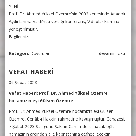
hakkında
YENİ
Prof. Dr. Ahmed Yüksel Özemre’nin 2002 senesinde Anadolu
Aydınlanma Vakfı’nda verdiği konferans,
Videolar
kısmına
yerleştirilmiştir.
Bilgilerinize.
Kategori:
Duyurular
YENİ VIDEO
devamını oku
hakkında
VEFAT HABERİ
06 Şubat 2023
Vefat Haberi: Prof. Dr. Ahmed Yüksel Özemre
hocamızın eşi Gülsen Özemre
Prof. Dr. Ahmed Yüksel Özemre hocamızın eşi Gülsen
Özemre, Cenâb-ı Hakk’ın rahmetine kavuşmuştur. Cenazesi,
7 Şubat 2023 Salı günü Şakirin Camii’nde kılınacak öğle
namazının ardından aile kabristanına defnedilecektir..