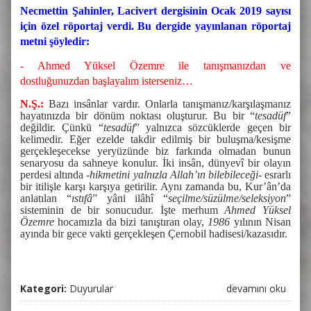
Necmettin Şahinler, Lacivert dergisinin Ocak 2019 sayısı
için özel röportaj verdi. Bu dergide yayınlanan röportaj
metni şöyledir:
- Ahmed Yüksel Özemre ile tanışmanızdan ve
dostluğunuzdan başlayalım isterseniz…
N.Ş.:
Bazı insânlar vardır. Onlarla tanışmanız/karşılaşmanız
hayatınızda bir dönüm noktası oluşturur. Bu bir “
tesadüf
”
değildir. Çünkü “
tesadüf
” yalnızca sözcüklerde geçen bir
kelimedir. Eğer ezelde takdir edilmiş bir buluşma/kesişme
gerçekleşecekse yeryüzünde biz farkında olmadan bunun
senaryosu da sahneye konulur. İki insân, dünyevî bir olayın
perdesi altında -
hikmetini yalnızla Allah’ın bilebileceği
- esrarlı
bir itilişle karşı karşıya getirilir. Aynı zamanda bu, Kur’ân’da
anlatılan “
ıstıfâ
” yâni ilâhî “
seçilme/süzülme/seleksiyon
”
sisteminin de bir sonucudur. İşte merhum
Ahmed Yüksel
Özemre
hocamızla da bizi tanıştıran olay,
1986
yılının Nisan
ayında bir gece vakti gerçekleşen Çernobil hadisesi/kazasıdır.
Kategori:
Duyurular
İki Denizin
devamını oku
Birleştiği Adam: