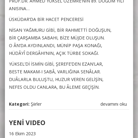
PROF.DR. AHMED YÜKSEL ÖZEMRE’NİN 89. DOĞUM YILI
ANISINA…
ÜSKÜDAR’DA BİR HACET PENCERESİ
NİSAN YAĞMURU GİBİ, BİR RAHMETTİ DOĞUŞUN,
BİR ÇARŞAMBA SABAHI, BİZE MÜJDE OLUŞUN.
O ÂN’DA AYDINLANDI, MÜNİP PAŞA KONAĞI,
HÜDÂYÎ DERGÂHI’NIN, AÇIK TÜRBE SOKAĞI.
YÜKSEL’Dİ İSMİN GİBİ, ŞEREFE’DEN EZAN’LAR,
BESTE MAKAM-I SABÂ, VARLIĞINA SENÂLAR.
DUÂLARLA BULUŞTU, HUZUR VEREN GELİŞİN,
NEFES OLDU CANLARA, BU ÂLEME GEÇİŞİN.
Kategori:
Şiirler
PROF.DR. AHMED
devamını oku
YÜKSEL
ÖZEMRE’NİN 89.
YENİ VIDEO
DOĞUM YILI
16 Ekim 2023
ANISINA…