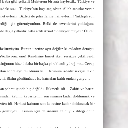
 Baba gibi şefkatli Muhterem bir zatı kaybettik; Türkiye ve
deki sızı... Türkiye’nin başı sağ olsun. Allah sabırlar versin
eylesin! Bizleri de şefaatlerine nail eylesin! Yaklaşık son
mediği için göremiyordum. Belki de sevenlerini yokluğuna
erde değil yıllardır hatta artık Azrail.” demiyor muydu? Ölümü
elirtmiştim. Bunun üzerine ayrı değiliz ki evladım demişti.
özlüyoruz onu! Kendisine hasret iken sessizce çekiliverdi
okluğunun hüznü daha bir başka çöreklendi yüreğime... Cevap
an sonra ayrı mı olunur ki!.. Derunumuzdadır sevgisi lakin
etti. Bizim gönlümüzde ise hatıraları kaldı ondan geriye…
 şöhret içinde hiç değildi. Hikmetli idi… Zahiri ve batıni
yasından kabımı kapasitemin son sınırına kadar doldurmak ve
erfen idi. Herkesi kabının son katresine kadar dolduracak bir
nun gönlüydü… Bunun için de insanın en büyük dileği onun