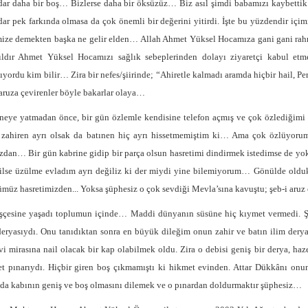
ar daha bir boş… Bizlerse daha bir öksüzüz… Biz asıl şimdi babamızı kaybettik!
ar pek farkında olmasa da çok önemli bir değerini yitirdi. İşte bu yüzdendir içimiz
ize demekten başka ne gelir elden… Allah Ahmet Yüksel Hocamıza gani gani rahmet 
ıldır Ahmet Yüksel Hocamızı sağlık sebeplerinden dolayı ziyaretçi kabul et
lıyordu kim bilir… Zira bir nefes/şiirinde; “Ahiretle kalmadı aramda hiçbir hail, P
 aruza çevirenler böyle bakarlar olaya…
neye yatmadan önce, bir gün özlemle kendisine telefon açmış ve çok özlediğimi b
 zahiren ayrı olsak da batınen hiç ayrı hissetmemiştim ki… Ama çok özlüyorum/
zdan… Bir gün kabrine gidip bir parça olsun hasretimi dindirmek istedimse de y
ilse üzülme evladım ayrı değiliz ki der miydi yine bilemiyorum… Gönülde oldukt
müz hasretimizden... Yoksa şüphesiz o çok sevdiği Mevla’sına kavuştu; şeb-i aruz 
şçesine yaşadı toplumun içinde… Maddi dünyanın süsüne hiç kıymet vermedi. Şan
deryasıydı. Onu tanıdıktan sonra en büyük dileğim onun zahir ve batın ilim der
i mirasına nail olacak bir kap olabilmek oldu. Zira o debisi geniş bir derya, haz
t pınarıydı. Hiçbir giren boş çıkmamıştı ki hikmet evinden. Attar Dükkânı o
da kabının geniş ve boş olmasını dilemek ve o pınardan doldurmaktır şüphesiz…