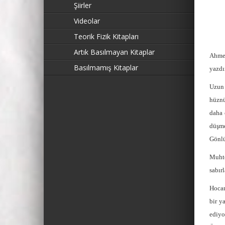
Şiirler
Videolar
Teorik Fizik Kitapları
Artık Basılmayan Kitaplar
Ahmet
Basılmamış Kitaplar
yazdı
Uzun 
hüznü
daha 
düşme
Gönlü
Muhte
sabır
Hocam
bir y
ediyo