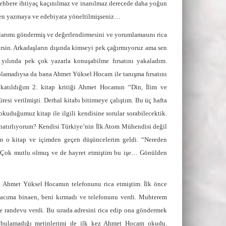
rehbere ihtiyaç kaçınılmaz ve inanılmaz derecede daha yoğun
iken yazmaya ve edebiyata yöneltilmişseniz…
rımı göndermiş ve değerlendirmesini ve yorumlamasını rica
lirsin. Arkadaşların dışında kimseyi pek çağırmıyoruz ama sen
3 yılında pek çok yazarla konuşabilme fırsatını yakaladım.
 olamadıysa da bana Ahmet Yüksel Hocam ile tanışma fırsatını
katıldığım 2. kitap kritiği Ahmet Hocamın “Din, İlim ve
resi verilmişti. Derhal kitabı bitirmeye çalıştım. Bu üç hafta
uduğumuz kitap ile ilgili kendisine sorular sorabilecektik.
hatırlıyorum? Kendisi Türkiye’nin İlk Atom Mühendisi değil
o kitap ve içimden geçen düşüncelerim geldi. “Nereden
ım. Çok mutlu olmuş ve de hayret etmiştim bu işe… Gönülden
 Ahmet Yüksel Hocamın telefonunu rica etmiştim. İlk önce
yacıma binaen, beni kırmadı ve telefonunu verdi. Muhterem
 randevu verdi. Bu sırada adresini rica edip ona göndermek
ı bulamadığı metinlerimi de ilk kez Ahmet Hocam okudu.