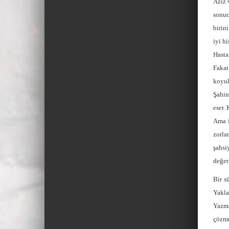
Aziz 
sonuc
birin
iyi h
Hasta
Fakat
koyul
Şahin
eser.
Ama i
zorla
şahsi
değer
Bir s
Yakla
Yazma
çözmü