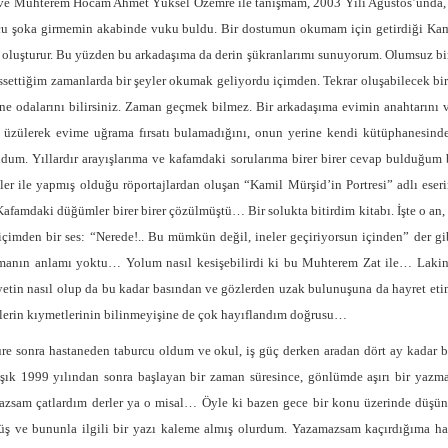
ve Muhterem Hocam Ahmet Yüksel Özemre ile tanışmam, 2003 Yılı Ağustos’unda, bas
u şoka girmemin akabinde vuku buldu. Bir dostumun okumam için getirdiği Kami
i oluşturur. Bu yüzden bu arkadaşıma da derin şükranlarımı sunuyorum. Olumsuz bi
issettiğim zamanlarda bir şeyler okumak geliyordu içimden. Tekrar oluşabilecek b
ne odalarını bilirsiniz. Zaman geçmek bilmez. Bir arkadaşıma evimin anahtarını v
 üzülerek evime uğrama fırsatı bulamadığını, onun yerine kendi kütüphanesinden
dum. Yıllardır arayışlarıma ve kafamdaki sorularıma birer birer cevap bulduğu
ler ile yapmış olduğu röportajlardan oluşan “Kamil Mürşid’in Portresi” adlı eser
 Kafamdaki düğümler birer birer çözülmüştü… Bir solukta bitirdim kitabı. İşte o an,
çimden bir ses: “Nerede!.. Bu mümkün değil, ineler geçiriyorsun içinden” der gi
manın anlamı yoktu… Yolum nasıl kesişebilirdi ki bu Muhterem Zat ile… Lakin k
yetin nasıl olup da bu kadar basından ve gözlerden uzak bulunuşuna da hayret eti
lerin kıymetlerinin bilinmeyişine de çok hayıflandım doğrusu…
üre sonra hastaneden taburcu oldum ve okul, iş güç derken aradan dört ay kadar
şık 1999 yılından sonra başlayan bir zaman süresince, gönlümde aşırı bir yazma
zsam çatlardım derler ya o misal… Öyle ki bazen gece bir konu üzerinde düş
ş ve bununla ilgili bir yazı kaleme almış olurdum. Yazamazsam kaçırdığıma hay