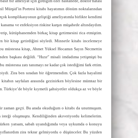
it bir ameliyat için girdiğim özel hastanede, doktor hatası
l Mürşid’in Portresi kitabı hayatımın dönüm noktalarından
rçok komplikasyonun geliştiği ameliyatımla birlikte kendimi
ir kanama ve enfeksiyon riskine karşın müşahede altındaydım.
erip, kütüphanemden birkaç kitap getirmesini rica etmiştim.
 bir kitap getirdiğini söyledi. Minnetle kitabı incelemeye
m bu müstesna kitap, Ahmet Yüksel Hocamın Sayın Necmettin
inden başkası değildi. “Hızır” misali imdadıma yetişmişti bu
 bu müstesna zatı tanımayı ne kadar çok istediğimi fark ettim.
biydi. Zira ben sıradan bir öğretmendim. Çok fazla hayalimi
itabın sayfaları arasında gezinirken böylesine mümtaz bir
m. Türkiye’de böyle kıymetli şahsiyetler oldukça az ve böyle
 bir zaman geçti. Bu arada okuduğum o kitabı da unutmuşum.
 isteği oluşmuştu. Kendiliğinden akıveriyordu kelimelerim.
ünürken yatsam, sabah uyandığımda veya uykumda o konuyu
ıflanırdım zira tekrar gelmiyordu o düşünceler. Bu yüzden