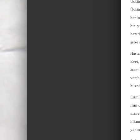
Üsküd
Üsküd
hepim
bir y
hazır
şeb-i
Hasta
Evet,
aramı
vereb
hüznü
Erimi
ilim 
manev
hikme
yanın