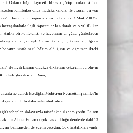
erdi. Onların böyle kıymetli bir zatı görüp, ondan istifade
hazerfen idi. Herkes onda mutlaka kendisi ile örtüşen bir yön
lsun!.. Hasta haline rağmen kırmadı beni ve 3 Mart 2003’te
konuşulanlarla ilgili röportajlar hazırlandı ve o yıl ilk kez
... Harika bir konferanstı ve hayatımın en güzel günlerinden
da öğrenciler yaklaşık 2.5 saat kadar çıt çıkarmadan, ilgiyle
 hocanın sınıfa nasıl hâkim olduğunu ve öğretmenlikteki
r” ile ilgili kısmın oldukça dikkatimi çektiğini, bu olayın
tim, bakışları derindi. Bana;
ra bununla ne demek istediğini Muhterem Necmettin Şahinler’in
tikçe de kimbilir daha neler idrak olunur…
ağlık sebepleri dolayısıyla misafir kabul edemiyordu. En son
nce aklıma Ahmet Hocamın çok hasta olduğu demlerde dahi 13
dığını belirtmeden de edemeyeceğim. Çok hastalıkları vardı.