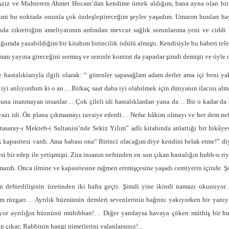
Aziz ve Muhterem Ahmet Hocam’dan kendime örnek aldığım, bana ayna olan bir 
mi bu noktada onunla çok özdeşleştireceğim şeyler yaşadım. Umarım bunları hay
ıda zikrettiğim ameliyatımın ardından mevcut sağlık sorunlarıma yeni ve ciddi ha
ğumda yazabildiğim bir kitabım birincilik ödülü almıştı. Kendisiyle bu haberi tel
man yayına gireceğini sormuş ve seninle kontrat da yaparlar şimdi demişti ve öyle 
e hastalıklarıyla ilgili olarak: “ görenler sapasağlam adam derler ama içi beni y
 iyi anlıyordum ki o an… Birkaç saat daha iyi olabilmek için dünyanın ilacını alm
una inanmayan insanlar… Çok çileli idi hastalıklardan yana da… Bir o kadar da
azı idi. Ön plana çıkmamayı tavsiye ederdi… Nefse hâkim olmayı ve her dem nefsi
tasaray-ı Mekteb-i Sultanisi’nde Sekiz Yılım” adlı kitabında anlattığı bir hikây
 kapasitesi vardı. Ama babası ona“ Birinci olacağım diye kendini helak etme!” diy
si bir edep ile yetişmişti. Zira insanın nefsinden en son çıkan hastalığın hubb-u r
mazdı. Onca ilmine ve kapasitesine rağmen erimişçesine yaşadı cemiyetin içinde. Şö
 defnedilişinin üzerinden iki hafta geçti. Şimdi yine ikindi namazı okunu
m rüzgarı… Ayrılık hüznünün demleri sevenlerinin bağrını yakıyorken bir yanıy
ıyor ayrılığın hüznünü mühibban!… Diğer yandaysa havaya çöken müthiş bir h
n çıkar; Rabbinin hangi nimetlerini yalanlarsınız!...