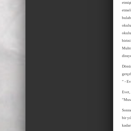
etmiş
etmel
bulab
okulu
okulu
birin
Muhte
diray
Dönüş
gerçe
“ - E
Evet,
“Musa
Sonra
bir y
kadar