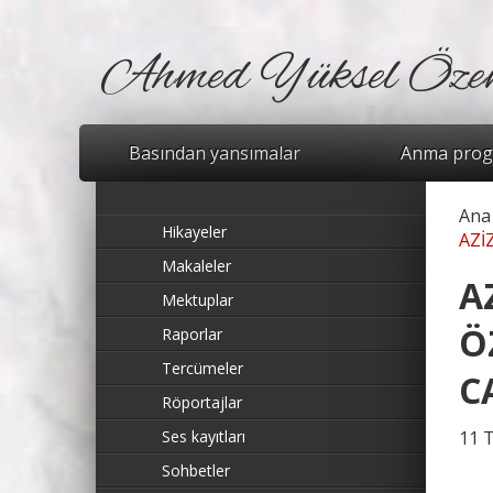
Ahmed Yüksel Öze
Basından yansımalar
Anma prog
Ana
Bu
Hikayeler
AZİ
Makaleler
A
Mektuplar
Ö
Raporlar
Tercümeler
C
Röportajlar
Ses kayıtları
11 
Sohbetler