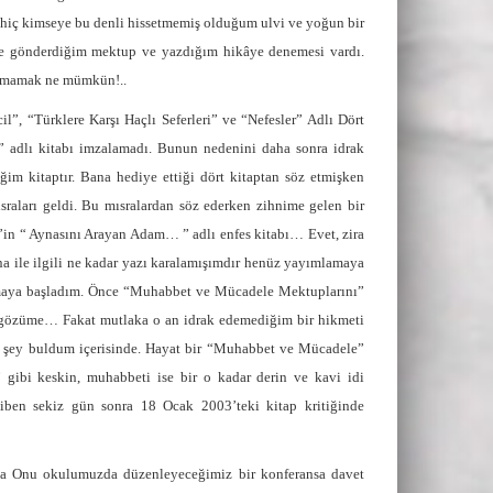
hiç kimseye bu denli hissetmemiş olduğum ulvi ve yoğun bir
ne gönderdiğim mektup ve yazdığım hikâye denemesi vardı.
olmamak ne mümkün!..
, “Türklere Karşı Haçlı Seferleri” ve “Nefesler” Adlı Dört
er” adlı kitabı imzalamadı. Bunun nedenini daha sonra idrak
im kitaptır. Bana hediye ettiği dört kitaptan söz etmişken
raları geldi. Bu mısralardan söz ederken zihnime gelen bir
er’in “ Aynasını Arayan Adam… ” adlı enfes kitabı… Evet, zira
 ile ilgili ne kadar yazı karalamışımdır henüz yayımlamaya
umaya başladım. Önce “Muhabbet ve Mücadele Mektuplarını”
 gözüme… Fakat mutlaka o an idrak edemediğim bir hikmeti
k şey buldum içerisinde. Hayat bir “Muhabbet ve Mücadele”
ar” gibi keskin, muhabbeti ise bir o kadar derin ve kavi idi
en sekiz gün sonra 18 Ocak 2003’teki kitap kritiğinde
da Onu okulumuzda düzenleyeceğimiz bir konferansa davet