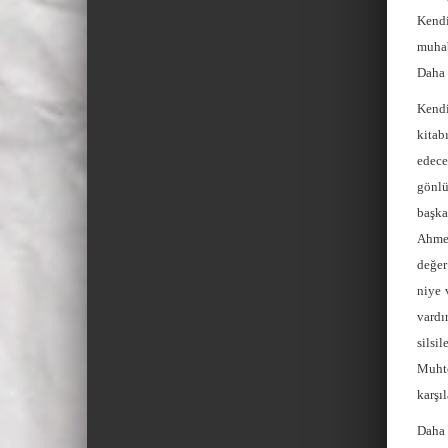
Kendi
muhab
Daha 
Kendi
kitab
edece
gönlü
başka
Ahmet
değer
niye 
vardı
silsi
Muht
karşı
Daha 