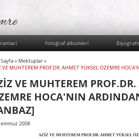
mre
Arama for
ramları
Fotoğraf albümleri
Biyografi
 Sayfa
»
Mektuplar
»
radasınız
Z VE MUHTEREM PROF.DR. AHMET YÜKSEL ÖZEMRE HOCA'
ZİZ VE MUHTEREM PROF.DR.
ZEMRE HOCA'NIN ARDINDAN
ANBAZ]
Temmuz 2008
AZİZ VE MUHTEREM PROF.DR. AHMET YÜKSEL Ö