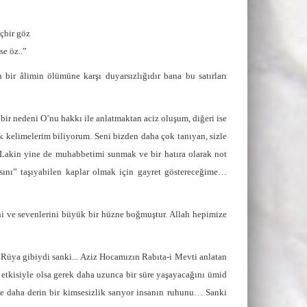
çbir göz
se öz..”
r âlimin ölümüne karşı duyarsızlığıdır bana bu satırları
r nedeni O’nu hakkı ile anlatmaktan aciz oluşum, diğeri ise
kelimelerim biliyorum. Seni bizden daha çok tanıyan, sizle
 Lakin yine de muhabbetimi sunmak ve bir hatıra olarak not
sını” taşıyabilen kaplar olmak için gayret göstereceğime…
ni ve sevenlerini büyük bir hüzne boğmuştur. Allah hepimize
üya gibiydi sanki... Aziz Hocamızın Rabıta-i Mevti anlatan
tkisiyle olsa gerek daha uzunca bir süre yaşayacağını ümid
çe daha derin bir kimsesizlik sarıyor insanın ruhunu… Sanki