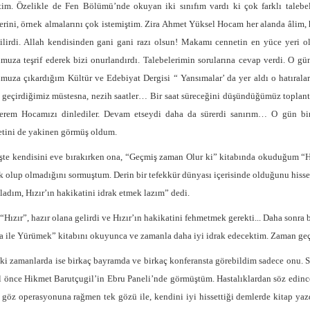
tim. Özelikle de Fen Bölümü’nde okuyan iki sınıfım vardı ki çok farklı talebel
erini, örnek almalarını çok istemiştim. Zira Ahmet Yüksel Hocam her alanda âlim, 
ilirdi. Allah kendisinden gani gani razı olsun! Makamı cennetin en yüce yeri o
muza teşrif ederek bizi onurlandırdı. Talebelerimin sorularına cevap verdi. O gün 
muza çıkardığım Kültür ve Edebiyat Dergisi “ Yansımalar’ da yer aldı o hatıralar
i geçirdiğimiz müstesna, nezih saatler… Bir saat süreceğini düşündüğümüz toplantı
rem Hocamızı dinlediler. Devam etseydi daha da sürerdi sanırım… O gün bir
etini de yakinen görmüş oldum.
te kendisini eve bırakırken ona, “Geçmiş zaman Olur ki” kitabında okuduğum “Hızı
k olup olmadığını sormuştum. Derin bir tefekkür dünyası içerisinde olduğunu hisset
vladım, Hızır’ın hakikatini idrak etmek lazım” dedi.
 “Hızır”, hazır olana gelirdi ve Hızır’ın hakikatini fehmetmek gerekti... Daha son
 ile Yürümek” kitabını okuyunca ve zamanla daha iyi idrak edecektim. Zaman geç
ki zamanlarda ise birkaç bayramda ve birkaç konferansta görebildim sadece onu. S
ıl önce Hikmet Barutçugil’in Ebru Paneli’nde görmüştüm. Hastalıklardan söz edi
 göz operasyonuna rağmen tek gözü ile, kendini iyi hissettiği demlerde kitap yaz