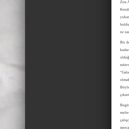
Zira 
Kendi
yukar
buldu
ne za
Bir d
kadar
olduğ
mütev
“Gala
olmak
Böyle
çıkar
Bugün
melte
çalış
merca