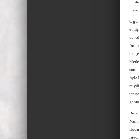
unutm
hisse
O gün
etmiş
de ed
Annes
bahşe
Meden
sonun
Ayla 
miyd
tanış
gönül
Bu ar
Muhte
Hocam
isted