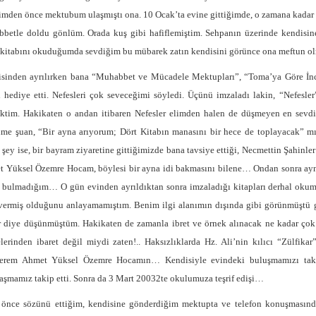
mden önce mektubum ulaşmıştı ona. 10 Ocak’ta evine gittiğimde, o zamana kadar 
betle doldu gönlüm. Orada kuş gibi hafiflemiştim. Sehpanın üzerinde kendisi
kitabını okuduğumda sevdiğim bu mübarek zatın kendisini görünce ona meftun 
sinden ayrılırken bana “Muhabbet ve Mücadele Mektupları”, “Toma’ya Göre İncil”
ı hediye etti. Nefesleri çok seveceğimi söyledi. Üçünü imzaladı lakin, “Nefesl
ktim. Hakikaten o andan itibaren Nefesler elimden halen de düşmeyen en sevdiğ
me şuan, “Bir ayna arıyorum; Dört Kitabın manasını bir hece de toplayacak” mıs
 şey ise, bir bayram ziyaretine gittiğimizde bana tavsiye ettiği, Necmettin Şahinl
 Yüksel Özemre Hocam, böylesi bir ayna idi bakmasını bilene… Ondan sonra ayna
 bulmadığım… O gün evinden ayrıldıktan sonra imzaladığı kitapları derhal ok
vermiş olduğunu anlayamamıştım. Benim ilgi alanımın dışında gibi görünmüştü
r diye düşünmüştüm. Hakikaten de zamanla ibret ve örnek alınacak ne kadar ço
lelerinden ibaret değil miydi zaten!.. Haksızlıklarda Hz. Ali’nin kılıcı “Zülfik
erem Ahmet Yüksel Özemre Hocamın… Kendisiyle evindeki buluşmamızı takib
laşmamız takip etti. Sonra da 3 Mart 20032te okulumuza teşrif edişi…
önce sözünü ettiğim, kendisine gönderdiğim mektupta ve telefon konuşmasın