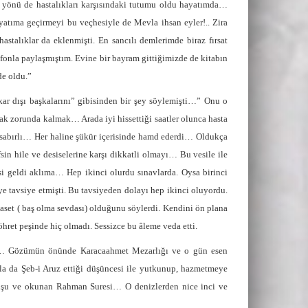
yönü de hastalıkları karşısındaki tutumu oldu hayatımda…
atıma geçirmeyi bu veçhesiyle de Mevla ihsan eyler!.. Zira
stalıklar da eklenmişti. En sancılı demlerimde biraz fırsat
efonla paylaşmıştım. Evine bir bayram gittiğimizde de kitabın
de oldu.”
akar dışı başkalarını” gibisinden bir şey söylemişti…” Onu o
ak zorunda kalmak… Arada iyi hissettiği saatler olunca hasta
 sabırlı… Her haline şükür içerisinde hamd ederdi… Oldukça
n hile ve desiselerine karşı dikkatli olmayı… Bu vesile ile
esi geldi aklıma… Hep ikinci olurdu sınavlarda. Oysa birinci
e tavsiye etmişti. Bu tavsiyeden dolayı hep ikinci oluyordu.
iyaset ( baş olma sevdası) olduğunu söylerdi. Kendini ön plana
hret peşinde hiç olmadı. Sessizce bu âleme veda etti.
yor… Gözümün önünde Karacaahmet Mezarlığı ve o gün esen
la da Şeb-i Aruz ettiği düşüncesi ile yutkunup, hazmetmeye
uşu ve okunan Rahman Suresi… O denizlerden nice inci ve