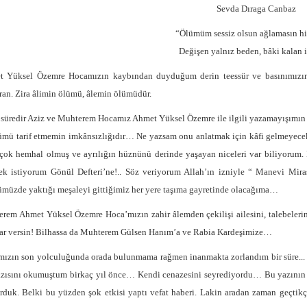
Sevda Dıraga Canbaz
“Ölümüm sessiz olsun ağlamasın hi
Değişen yalnız beden, bâki kalan i
 Yüksel Özemre Hocamızın kaybından duyduğum derin teessür ve basınımızın bi
ran. Zira âlimin ölümü, âlemin ölümüdür.
süredir Aziz ve Muhterem Hocamız Ahmet Yüksel Özemre ile ilgili yazamayışımın bi
mü tarif etmemin imkânsızlığıdır… Ne yazsam onu anlatmak için kâfi gelmeyecek 
çok hemhal olmuş ve ayrılığın hüznünü derinde yaşayan niceleri var biliyorum.
k istiyorum Gönül Defteri’ne!.. Söz veriyorum Allah’ın izniyle “ Manevi Mira
müzde yaktığı meşaleyi gittiğimiz her yere taşıma gayretinde olacağıma…
rem Ahmet Yüksel Özemre Hoca’mızın zahir âlemden çekilişi ailesini, talebeleri
lar versin! Bilhassa da Muhterem Gülsen Hanım’a ve Rabia Kardeşimize…
ızın son yolculuğunda orada bulunmama rağmen inanmakta zorlandım bir süre... R
azısını okumuştum birkaç yıl önce… Kendi cenazesini seyrediyordu… Bu yazının e
rduk. Belki bu yüzden şok etkisi yaptı vefat haberi. Lakin aradan zaman geçtik