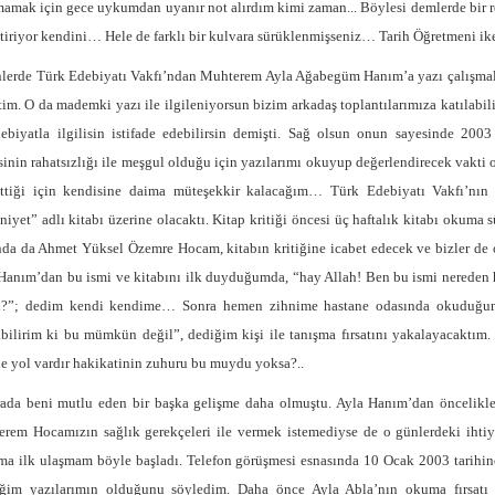
amak için gece uykumdan uyanır not alırdım kimi zaman... Böylesi demlerde bir 
ttiriyor kendini… Hele de farklı bir kulvara sürüklenmişseniz… Tarih Öğretmeni 
lerde Türk Edebiyatı Vakfı’ndan Muhterem Ayla Ağabegüm Hanım’a yazı çalışmala
tim. O da mademki yazı ile ilgileniyorsun bizim arkadaş toplantılarımıza katılabi
ebiyatla ilgilisin istifade edebilirsin demişti. Sağ olsun onun sayesinde 200
inin rahatsızlığı ile meşgul olduğu için yazılarımı okuyup değerlendirecek vakti
ttiği için kendisine daima müteşekkir kalacağım… Türk Edebiyatı Vakfı’nın 
iyet” adlı kitabı üzerine olacaktı. Kitap kritiği öncesi üç haftalık kitabı okuma sü
da da Ahmet Yüksel Özemre Hocam, kitabın kritiğine icabet edecek ve bizler de ok
Hanım’dan bu ismi ve kitabını ilk duyduğumda, “hay Allah! Ben bu ismi nereden 
i?”; dedim kendi kendime… Sonra hemen zihnime hastane odasında okuduğum 
abilirim ki bu mümkün değil”, dediğim kişi ile tanışma fırsatını yakalayacakt
e yol vardır hakikatinin zuhuru bu muydu yoksa?..
ada beni mutlu eden bir başka gelişme daha olmuştu. Ayla Hanım’dan öncelikle
rem Hocamızın sağlık gerekçeleri ile vermek istemediyse de o günlerdeki ihti
a ilk ulaşmam böyle başladı. Telefon görüşmesi esnasında 10 Ocak 2003 tarihine
iğim yazılarımın olduğunu söyledim. Daha önce Ayla Abla’nın okuma fırsat