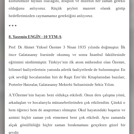
kültürümüze faydalı olacağını, disiplin ve düzenin her zaman gerekli
olduğunu anlıyoruz. Küçük şeyleri mazeret olarak görüp
hedeflerimizden caymamamız gerektiğini anlıyoruz.
* * *
8. Yasemin ENGİN - 10 YTM-A
:
Prof. Dr. Ahmet Yüksel Özemre 3 Nisan 1935 yılında doğmuştur. İlk
önce Galatasaray lisesinde okumuş ve sonra İstanbul fakültesinde
eğitimini sürdürmüştür. Türkiye’nin ilk atom mühendisi olan Özemre,
bilimsel faaliyetlerinin yanında atletik faaliyetlerde de bulunmuştur. En
çok sevdiği hocalarından biri de Raşit Erer’dir. Kitaplarından bazıları;
Portreler Hatıralar, Galatasaray Mektebi Sultanisinde Sekiz Yılım.
A.Y.Özemre’nin hayatı beni oldukça etkiledi. Onun ders çalışma yönü,
arkadaşları ve hocalarıyla münasebetlerinden çok etkilendim. Çünkü o
hem öğrenci hem de araştırmacı olmuştur. Okul hayatındaki başarısı ve
azmini hiçbir zaman yok etmemesi beni çok etkiledi. Aynı zamanda
alçak gönüllülüğü hiçbir zaman bırakmaması gerçekten güzel bir
şeydir.