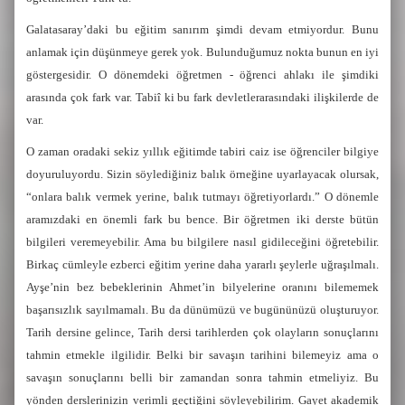
Galatasaray’daki bu eğitim sanırım şimdi devam etmiyordur. Bunu
anlamak için düşünmeye gerek yok. Bulunduğumuz nokta bunun en iyi
göstergesidir. O dönemdeki öğretmen - öğrenci ahlakı ile şimdiki
arasında çok fark var. Tabiî ki bu fark devletlerarasındaki ilişkilerde de
var.
O zaman oradaki sekiz yıllık eğitimde tabiri caiz ise öğrenciler bilgiye
doyuruluyordu. Sizin söylediğiniz balık örneğine uyarlayacak olursak,
“onlara balık vermek yerine, balık tutmayı öğretiyorlardı.” O dönemle
aramızdaki en önemli fark bu bence. Bir öğretmen iki derste bütün
bilgileri veremeyebilir. Ama bu bilgilere nasıl gidileceğini öğretebilir.
Birkaç cümleyle ezberci eğitim yerine daha yararlı şeylerle uğraşılmalı.
Ayşe’nin bez bebeklerinin Ahmet’in bilyelerine oranını bilememek
başarısızlık sayılmamalı. Bu da dünümüzü ve bugününüzü oluşturuyor.
Tarih dersine gelince, Tarih dersi tarihlerden çok olayların sonuçlarını
tahmin etmekle ilgilidir. Belki bir savaşın tarihini bilemeyiz ama o
savaşın sonuçlarını belli bir zamandan sonra tahmin etmeliyiz. Bu
yönden derslerinizin verimli geçtiğini söyleyebilirim. Gayet akademik