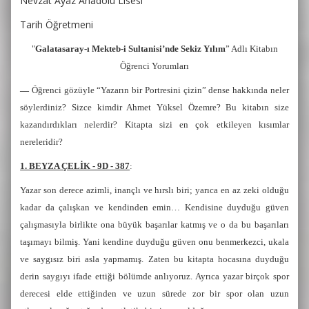
Nevzat Ayaz Anadolu Lisesi
Tarih Öğretmeni
"
Galatasaray-ı Mekteb-i Sultanisi’nde Sekiz Yılım
” Adlı Kitabın
Öğrenci Yorumları
—
Öğrenci gözüyle “Yazarın bir Portresini çizin” dense hakkında neler
söylerdiniz? Sizce kimdir Ahmet Yüksel Özemre? Bu kitabın size
kazandırdıkları nelerdir? Kitapta sizi en çok etkileyen kısımlar
nereleridir?
1. BEYZA ÇELİK - 9D - 387
:
Yazar son derece azimli, inançlı ve hırslı biri; yarıca en az zeki olduğu
kadar da çalışkan ve kendinden emin… Kendisine duyduğu güven
çalışmasıyla birlikte ona büyük başarılar katmış ve o da bu başarıları
taşımayı bilmiş. Yani kendine duyduğu güven onu benmerkezci, ukala
ve saygısız biri asla yapmamış. Zaten bu kitapta hocasına duyduğu
derin saygıyı ifade ettiği bölümde anlıyoruz. Ayrıca yazar birçok spor
derecesi elde ettiğinden ve uzun sürede zor bir spor olan uzun