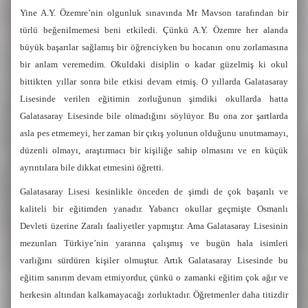
Yine A.Y. Özemre’nin olgunluk sınavında Mr Mavson tarafından bir
türlü beğenilmemesi beni etkiledi. Çünkü A.Y. Özemre her alanda
büyük başarılar sağlamış bir öğrenciyken bu hocanın onu zorlamasına
bir anlam veremedim. Okuldaki disiplin o kadar güzelmiş ki okul
bittikten yıllar sonra bile etkisi devam etmiş. O yıllarda Galatasaray
Lisesinde verilen eğitimin zorluğunun şimdiki okullarda hatta
Galatasaray Lisesinde bile olmadığını söylüyor. Bu ona zor şartlarda
asla pes etmemeyi, her zaman bir çıkış yolunun olduğunu unutmamayı,
düzenli olmayı, araştırmacı bir kişiliğe sahip olmasını ve en küçük
ayrıntılara bile dikkat etmesini öğretti.
Galatasaray Lisesi kesinlikle önceden de şimdi de çok başarılı ve
kaliteli bir eğitimden yanadır. Yabancı okullar geçmişte Osmanlı
Devleti üzerine Zaralı faaliyetler yapmıştır. Ama Galatasaray Lisesinin
mezunları Türkiye’nin yararına çalışmış ve bugün hala isimleri
varlığını sürdüren kişiler olmuştur. Artık Galatasaray Lisesinde bu
eğitim sanırım devam etmiyordur, çünkü o zamanki eğitim çok ağır ve
herkesin altından kalkamayacağı zorluktadır. Öğretmenler daha titizdir