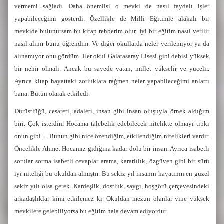
vermemi sağladı. Daha önemlisi o mevki de nasıl faydalı işler
yapabileceğimi gösterdi. Özellikle de Milli Eğitimle alakalı bir
mevkide bulunursam bu kitap rehberim olur. İyi bir eğitim nasıl verilir
nasıl alınır bunu öğrendim. Ve diğer okullarda neler verilemiyor ya da
alınamıyor onu gördüm. Her okul Galatasaray Lisesi gibi debisi yüksek
bir nehir olmalı. Ancak bu sayede vatan, millet yükselir ve yücelir.
Ayrıca kitap hayattaki zorluklara rağmen neler yapabileceğimi anlattı
bana. Bütün olarak etkiledi.
Dürüstlüğü, cesareti, adaleti, insan gibi insan oluşuyla örnek aldığım
biri. Çok isterdim Hocama talebelik edebilecek nitelikte olmayı tıpkı
onun gibi… Bunun gibi nice özendiğim, etkilendiğim nitelikleri vardır.
Öncelikle Ahmet Hocamız gıdığına kadar dolu bir insan. Ayrıca isabetli
sorular sorma isabetli cevaplar arama, kararlılık, özgüven gibi bir sürü
iyi niteliği bu okuldan almıştır. Bu sekiz yıl insanın hayatının en güzel
sekiz yılı olsa gerek. Kardeşlik, dostluk, saygı, hoşgörü çerçevesindeki
arkadaşlıklar kimi etkilemez ki. Okuldan mezun olanlar yine yüksek
mevkilere gelebiliyorsa bu eğitim hala devam ediyordur.