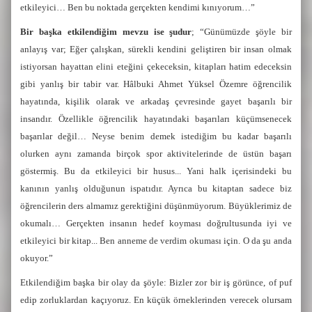
etkileyici… Ben bu noktada gerçekten kendimi kınıyorum…”
Bir başka etkilendiğim mevzu ise şudur
; “Günümüzde şöyle bir
anlayış var; Eğer çalışkan, sürekli kendini geliştiren bir insan olmak
istiyorsan hayattan elini eteğini çekeceksin, kitapları hatim edeceksin
gibi yanlış bir tabir var. Hâlbuki Ahmet Yüksel Özemre öğrencilik
hayatında, kişilik olarak ve arkadaş çevresinde gayet başarılı bir
insandır. Özellikle öğrencilik hayatındaki başarıları küçümsenecek
başarılar değil… Neyse benim demek istediğim bu kadar başarılı
olurken aynı zamanda birçok spor aktivitelerinde de üstün başarı
göstermiş. Bu da etkileyici bir husus... Yani halk içerisindeki bu
kanının yanlış olduğunun ispatıdır. Ayrıca bu kitaptan sadece biz
öğrencilerin ders almamız gerektiğini düşünmüyorum. Büyüklerimiz de
okumalı… Gerçekten insanın hedef koyması doğrultusunda iyi ve
etkileyici bir kitap... Ben anneme de verdim okuması için. O da şu anda
okuyor.”
Etkilendiğim başka bir olay da şöyle: Bizler zor bir iş görünce, of puf
edip zorluklardan kaçıyoruz. En küçük örneklerinden verecek olursam