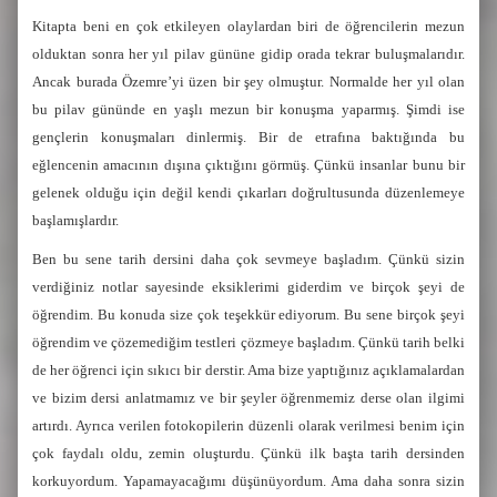
Kitapta beni en çok etkileyen olaylardan biri de öğrencilerin mezun
olduktan sonra her yıl pilav gününe gidip orada tekrar buluşmalarıdır.
Ancak burada Özemre’yi üzen bir şey olmuştur. Normalde her yıl olan
bu pilav gününde en yaşlı mezun bir konuşma yaparmış. Şimdi ise
gençlerin konuşmaları dinlermiş. Bir de etrafına baktığında bu
eğlencenin amacının dışına çıktığını görmüş. Çünkü insanlar bunu bir
gelenek olduğu için değil kendi çıkarları doğrultusunda düzenlemeye
başlamışlardır.
Ben bu sene tarih dersini daha çok sevmeye başladım. Çünkü sizin
verdiğiniz notlar sayesinde eksiklerimi giderdim ve birçok şeyi de
öğrendim. Bu konuda size çok teşekkür ediyorum. Bu sene birçok şeyi
öğrendim ve çözemediğim testleri çözmeye başladım. Çünkü tarih belki
de her öğrenci için sıkıcı bir derstir. Ama bize yaptığınız açıklamalardan
ve bizim dersi anlatmamız ve bir şeyler öğrenmemiz derse olan ilgimi
artırdı. Ayrıca verilen fotokopilerin düzenli olarak verilmesi benim için
çok faydalı oldu, zemin oluşturdu. Çünkü ilk başta tarih dersinden
korkuyordum. Yapamayacağımı düşünüyordum. Ama daha sonra sizin