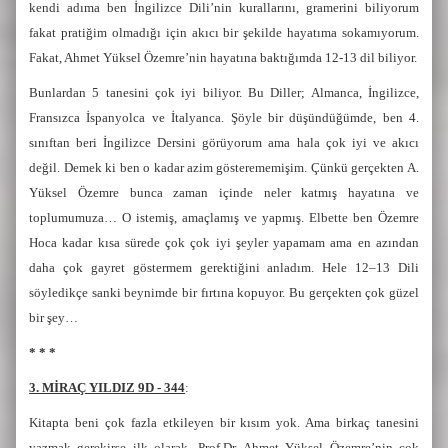
kendi adıma ben İngilizce Dili’nin kurallarını, gramerini biliyorum
fakat pratiğim olmadığı için akıcı bir şekilde hayatıma sokamıyorum.
Fakat, Ahmet Yüksel Özemre’nin hayatına baktığımda 12-13 dil biliyor.
Bunlardan 5 tanesini çok iyi biliyor. Bu Diller; Almanca, İngilizce,
Fransızca İspanyolca ve İtalyanca. Şöyle bir düşündüğümde, ben 4.
sınıftan beri İngilizce Dersini görüyorum ama hala çok iyi ve akıcı
değil. Demek ki ben o kadar azim gösterememişim. Çünkü gerçekten A.
Yüksel Özemre bunca zaman içinde neler katmış hayatına ve
toplumumuza… O istemiş, amaçlamış ve yapmış. Elbette ben Özemre
Hoca kadar kısa sürede çok çok iyi şeyler yapamam ama en azından
daha çok gayret göstermem gerektiğini anladım. Hele 12–13 Dili
söyledikçe sanki beynimde bir fırtına kopuyor. Bu gerçekten çok güzel
bir şey…
* * *
3. MİRAÇ YILDIZ 9D - 344
:
Kitapta beni çok fazla etkileyen bir kısım yok. Ama birkaç tanesini
yazmak gerekirse ilk olarak, Prof.Dr. Ahmet Yüksel Özemre’nin çok