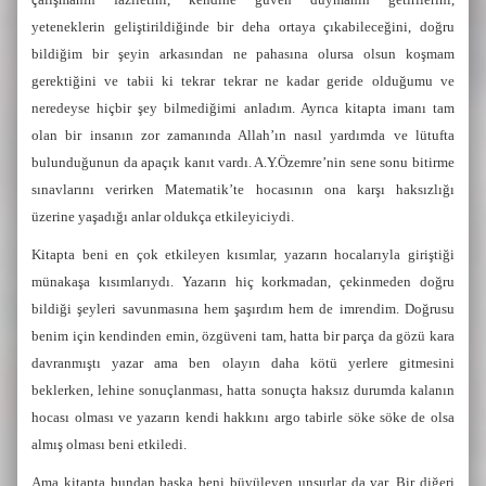
yeteneklerin geliştirildiğinde bir deha ortaya çıkabileceğini, doğru
bildiğim bir şeyin arkasından ne pahasına olursa olsun koşmam
gerektiğini ve tabii ki tekrar tekrar ne kadar geride olduğumu ve
neredeyse hiçbir şey bilmediğimi anladım. Ayrıca kitapta imanı tam
olan bir insanın zor zamanında Allah’ın nasıl yardımda ve lütufta
bulunduğunun da apaçık kanıt vardı. A.Y.Özemre’nin sene sonu bitirme
sınavlarını verirken Matematik’te hocasının ona karşı haksızlığı
üzerine yaşadığı anlar oldukça etkileyiciydi.
Kitapta beni en çok etkileyen kısımlar, yazarın hocalarıyla giriştiği
münakaşa kısımlarıydı. Yazarın hiç korkmadan, çekinmeden doğru
bildiği şeyleri savunmasına hem şaşırdım hem de imrendim. Doğrusu
benim için kendinden emin, özgüveni tam, hatta bir parça da gözü kara
davranmıştı yazar ama ben olayın daha kötü yerlere gitmesini
beklerken, lehine sonuçlanması, hatta sonuçta haksız durumda kalanın
hocası olması ve yazarın kendi hakkını argo tabirle söke söke de olsa
almış olması beni etkiledi.
Ama kitapta bundan başka beni büyüleyen unsurlar da var. Bir diğeri