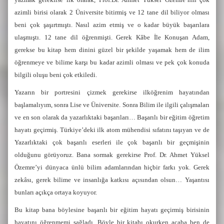
azimli birisi olarak 2 Üniversite bitirmiş ve 12 tane dil biliyor olması
beni çok şaşırtmıştı. Nasıl azim etmiş ve o kadar büyük başarılara
ulaşmıştı. 12 tane dil öğrenmişti. Gerek Kâbe İle Konuşan Adam,
gerekse bu kitap hem dinini güzel bir şekilde yaşamak hem de ilim
öğrenmeye ve bilime karşı bu kadar azimli olması ve pek çok konuda
bilgili oluşu beni çok etkiledi.
Yazarın bir portresini çizmek gerekirse ilköğrenim hayatından
başlamalıyım, sonra Lise ve Üniversite. Sonra Bilim ile ilgili çalışmaları
ve en son olarak da yazarlıktaki başarıları… Başarılı bir eğitim öğretim
hayatı geçirmiş. Türkiye’deki ilk atom mühendisi sıfatını taşıyan ve de
Yazarlıktaki çok başarılı eserleri ile çok başarılı bir geçmişinin
olduğunu görüyoruz. Bana sormak gerekirse Prof. Dr. Ahmet Yüksel
Özemre’yi dünyaca ünlü bilim adamlarından hiçbir farkı yok. Gerek
zekâsı, gerek bilime ve insanlığa katkısı açısından olsun… Yaşantısı
bunları açıkça ortaya koyuyor.
Bu kitap bana böylesine başarılı bir eğitim hayatı geçirmiş birisinin
hayatını öğrenmemi sağladı. Böyle bir kitabı okurken acaba ben de