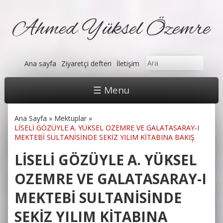
Ahmed Yüksel Özemre
Arama formu
Ara
Ana sayfa
Ziyaretçi defteri
İletişim
☰ Menu
Ana Sayfa
»
Mektuplar
»
Buradasınız
LİSELİ GÖZÜYLE A. YÜKSEL OZEMRE VE GALATASARAY-I
MEKTEBİ SULTANİSİNDE SEKİZ YILIM KİTABINA BAKIŞ
LİSELİ GÖZÜYLE A. YÜKSEL
OZEMRE VE GALATASARAY-I
MEKTEBİ SULTANİSİNDE
SEKİZ YILIM KİTABINA