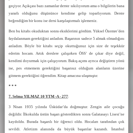
geçiyor. Açıkçası bazı zamanlar derste sıkılıyorum ama o bilgilerin bana
yararlı olduğunu düşününce kendime gelip toparlıyorum. Derste
beğendiğim bir konu ise dersi karşılaştırmalı işlemeniz.
Ben bu kitabı okuduktan sonra eksiklerimi gördüm. Yüksel Özemre’den
faydalanmam gerektiğini anladım. Başarının sadece 5 almak olmadığını
anladım. Böyle bir kitabı seçip okuttuğunuz için size de teşekkür
ederim hocam. Artık derslere çalışırken ÖSS’ de çıkar diye değil,
kendimi doyurmak için çalışıyorum. Bakış açımı ayrıca değiştiren yönü
ise, pes etmemem gerektiğini başarısız olduğum alanların üzerine
gitmem gerektiğini öğrendim. Kitap amacına ulaşmıştır.
* * *
7. Selma YILMAZ 10 YTM -A - 277
:
3 Nisan 1935 yılında Üsküdar’da doğmuştur. Zengin aile çocuğu
değildir. İlkokulda üstün başarı gösterdikten sonra Galatasayı Lisesi’ne
kaydoldu. Burada başarılı bir öğrenci oldu. Hocaları tarafından çok
sevildi. Atletizm alanında da büyük başarılar kazandı. İstanbul