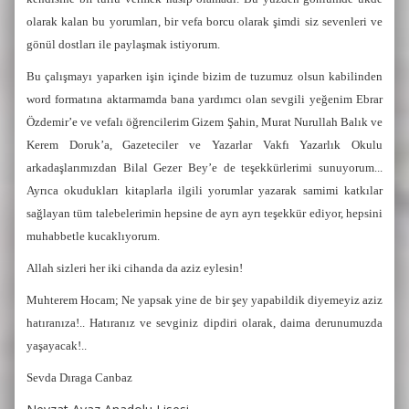
olarak kalan bu yorumları, bir vefa borcu olarak şimdi siz sevenleri ve
gönül dostları ile paylaşmak istiyorum.
Bu çalışmayı yaparken işin içinde bizim de tuzumuz olsun kabilinden
word formatına aktarmamda bana yardımcı olan sevgili yeğenim Ebrar
Özdemir’e ve vefalı öğrencilerim Gizem Şahin, Murat Nurullah Balık ve
Kerem Doruk’a, Gazeteciler ve Yazarlar Vakfı Yazarlık Okulu
arkadaşlarımızdan Bilal Gezer Bey’e de teşekkürlerimi sunuyorum...
Ayrıca okudukları kitaplarla ilgili yorumlar yazarak samimi katkılar
sağlayan tüm talebelerimin hepsine de ayrı ayrı teşekkür ediyor, hepsini
muhabbetle kucaklıyorum.
Allah sizleri her iki cihanda da aziz eylesin!
Muhterem Hocam; Ne yapsak yine de bir şey yapabildik diyemeyiz aziz
hatıranıza!.. Hatıranız ve sevginiz dipdiri olarak, daima derunumuzda
yaşayacak!..
Sevda Dıraga Canbaz