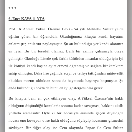
* * *
6. Enes KAYA 11 YTA
:
Prof. Dr. Ahmet Yüksel Özemre 1953 - 54 yılı Mekteb-i Sultaniye’de
eğitim gören bir öğrencidir. Okuduğumuz kitapta kendi hayatını
anlatmıştır, anılarını paylaşmıştır. Şu an bulunduğu yer kendi alanının
en iyisi. Bu bir tesadüf olamaz. Belli bir azimle çalışmayla oraya
gelmiştir. Okuduğu Lisede çok farklı kültürden insanlar olduğu için iyi
ile kötüyü kendi başına ayırt etmeyi öğrenmiş ve sağlam bir karaktere
sahip olmuştur. Daha lise çağında acıyı ve tatlıyı tattığından mütevellit
okuldan mezun olduktan sonra da hayatında başarıya koşmuştur. Şu
anda bulunduğu nokta da bunu en iyi göstergesi olsa gerek.
Bu kitapta beni en çok etkileyen olay, A.Yüksel Özemre’nin haklı
olduğunu düşündüğü konularda sonuna kadar savaşması, hakkını akıllı
yollarla aramasıdır. Öyle ki bir hocasıyla arasında geçen diyalogda
hocası onu kovuyor, o ise haklı olduğunu söyleyip hocasının gitmesini
söylüyor. Bir diğer olay ise Cem olayında Papaz ile Cem Sultan