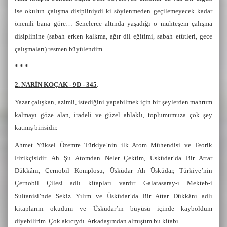
ise okulun çalışma disipliniydi ki söylenmeden geçilemeyecek kadar
önemli bana göre… Senelerce altında yaşadığı o muhteşem çalışma
disiplinine (sabah erken kalkma, ağır dil eğitimi, sabah etütleri, gece
çalışmaları) resmen büyülendim.
* * *
2. NARİN KOÇAK - 9D - 345
:
Yazar çalışkan, azimli, istediğini yapabilmek için bir şeylerden mahrum
kalmayı göze alan, iradeli ve güzel ahlaklı, toplumumuza çok şey
katmış birisidir.
Ahmet Yüksel Özemre Türkiye’nin ilk Atom Mühendisi ve Teorik
Fizikçisidir. Ah Şu Atomdan Neler Çektim, Üsküdar’da Bir Attar
Dükkânı, Çernobil Komplosu; Üsküdar Ah Üsküdar, Türkiye’nin
Çernobil Çilesi adlı kitapları vardır. Galatasaray-ı Mekteb-i
Sultanisi’nde Sekiz Yılım ve Üsküdar’da Bir Attar Dükkânı adlı
kitaplarını okudum ve Üsküdar’ın büyüsü içinde kayboldum
diyebilirim. Çok akıcıydı. Arkadaşımdan almıştım bu kitabı.