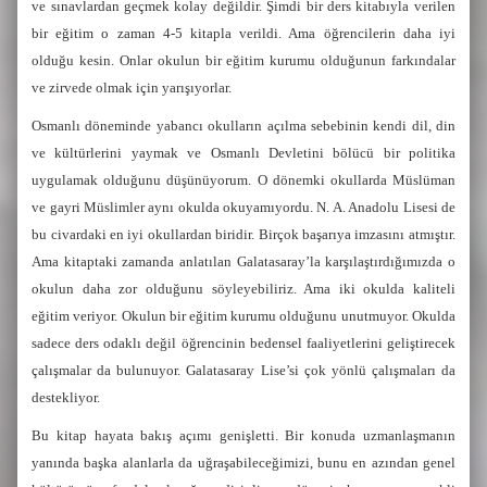
ve sınavlardan geçmek kolay değildir. Şimdi bir ders kitabıyla verilen
bir eğitim o zaman 4-5 kitapla verildi. Ama öğrencilerin daha iyi
olduğu kesin. Onlar okulun bir eğitim kurumu olduğunun farkındalar
ve zirvede olmak için yarışıyorlar.
Osmanlı döneminde yabancı okulların açılma sebebinin kendi dil, din
ve kültürlerini yaymak ve Osmanlı Devletini bölücü bir politika
uygulamak olduğunu düşünüyorum. O dönemki okullarda Müslüman
ve gayri Müslimler aynı okulda okuyamıyordu. N. A. Anadolu Lisesi de
bu civardaki en iyi okullardan biridir. Birçok başarıya imzasını atmıştır.
Ama kitaptaki zamanda anlatılan Galatasaray’la karşılaştırdığımızda o
okulun daha zor olduğunu söyleyebiliriz. Ama iki okulda kaliteli
eğitim veriyor. Okulun bir eğitim kurumu olduğunu unutmuyor. Okulda
sadece ders odaklı değil öğrencinin bedensel faaliyetlerini geliştirecek
çalışmalar da bulunuyor. Galatasaray Lise’si çok yönlü çalışmaları da
destekliyor.
Bu kitap hayata bakış açımı genişletti. Bir konuda uzmanlaşmanın
yanında başka alanlarla da uğraşabileceğimizi, bunu en azından genel