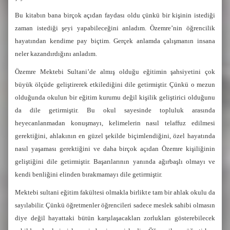
Bu kitabın bana birçok açıdan faydası oldu çünkü bir kişinin istediği
zaman istediği şeyi yapabileceğini anladım. Özemre’nin öğrencilik
hayatından kendime pay biçtim. Gerçek anlamda çalışmanın insana
neler kazandırdığını anladım.
Özemre Mektebi Sultani’de almış olduğu eğitimin şahsiyetini çok
büyük ölçüde geliştirerek etkilediğini dile getirmiştir. Çünkü o mezun
olduğunda okulun bir eğitim kurumu değil kişilik geliştirici olduğunu
da dile getirmiştir. Bu okul sayesinde topluluk arasında
heyecanlanmadan konuşmayı, kelimelerin nasıl telaffuz edilmesi
gerektiğini, ahlakının en güzel şekilde biçimlendiğini, özel hayatında
nasıl yaşaması gerektiğini ve daha birçok açıdan Özemre kişiliğinin
geliştiğini dile getirmiştir. Başarılarının yanında ağırbaşlı olmayı ve
kendi benliğini elinden bırakmamayı dile getirmiştir.
Mektebi sultani eğitim fakültesi olmakla birlikte tam bir ahlak okulu da
sayılabilir. Çünkü öğretmenler öğrencileri sadece meslek sahibi olmasın
diye değil hayattaki bütün karşılaşacakları zorlukları gösterebilecek