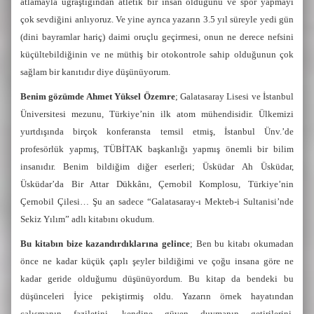
atlamayla uğraştığından atletik bir insan olduğunu ve spor yapmayı
çok sevdiğini anlıyoruz. Ve yine ayrıca yazarın 3.5 yıl süreyle yedi gün
(dini bayramlar hariç) daimi oruçlu geçirmesi, onun ne derece nefsini
küçültebildiğinin ve ne müthiş bir otokontrole sahip olduğunun çok
sağlam bir kanıtıdır diye düşünüyorum.
Benim gözümde Ahmet Yüksel Özemre
; Galatasaray Lisesi ve İstanbul
Üniversitesi mezunu, Türkiye’nin ilk atom mühendisidir. Ülkemizi
yurtdışında birçok konferansta temsil etmiş, İstanbul Ünv.’de
profesörlük yapmış, TÜBİTAK başkanlığı yapmış önemli bir bilim
insanıdır. Benim bildiğim diğer eserleri; Üsküdar Ah Üsküdar,
Üsküdar’da Bir Attar Dükkânı, Çernobil Komplosu, Türkiye’nin
Çernobil Çilesi… Şu an sadece “Galatasaray-ı Mekteb-i Sultanisi’nde
Sekiz Yılım” adlı kitabını okudum.
Bu kitabın bize kazandırdıklarına gelince
; Ben bu kitabı okumadan
önce ne kadar küçük çaplı şeyler bildiğimi ve çoğu insana göre ne
kadar geride olduğumu düşünüyordum. Bu kitap da bendeki bu
düşünceleri İyice pekiştirmiş oldu. Yazarın örnek hayatından
çalışmanın faziletini, kendine güven duymanın getirilerini,