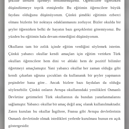
şekilde dersleri işlemeyi benimsemişlerdi. Öğrencilere öğretirken
düşündürmeye teşvik etmişlerdir. Bu eğitimin öğrencilere büyük
faydası olduğunu düşünüyorum. Çünkü şimdiki eğitimin ezberci
olması bizlerin bir noktaya odaklanmasını zorluyor. Bizler okulda bir
şeyler öğrenirken belki de hayatın bazı gerçeklerini göremiyoruz. Bu
yüzden bu eğitimin hala devam etmediğini düşünüyorum.
Okulların tam bir zıtlık içinde eğitim verdiğini söylemek isterim.
Çünkü yabancı okullar kendi amaçları için eğitim verirken Türk
okulları öğrencilere hem dini ve ahlaki hem de pozitif bilimler
öğretmeyi amaçlamıştır. Yani yabancı okullar her zaman olduğu gibi
kendi çıkarları uğruna çocukları da kullanarak bir şeyler yapmanın
peşindeler bana göre... Ancak bizlere bazı faydaları da olduğu
söylenebilir. Çünkü onların Avrupa okullarındaki yenilikleri Osmanlı
Devletine getirmeleri Türk okullarının da bundan yararlanmalarını
sağlamıştır. Yabancı okullar bir amaç değil araç olarak kullanılmaktadır.
Zaten kurulan bu okullar İngiltere, Fransa gibi Avrupa devletlerinin
Osmanlı devletinde olmak istedikleri yerlerde kurulması bunun en açık
göstergesidir.