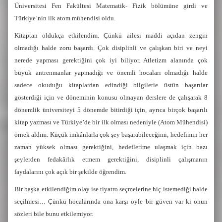
Üniversitesi Fen Fakültesi Matematik- Fizik bölümüne girdi ve
Türkiye’nin ilk atom mühendisi oldu.
Kitaptan oldukça etkilendim. Çünkü ailesi maddi açıdan zengin
olmadığı halde zoru başardı. Çok disiplinli ve çalışkan biri ve neyi
nerede yapması gerektiğini çok iyi biliyor. Atletizm alanında çok
büyük antrenmanlar yapmadığı ve önemli hocaları olmadığı halde
sadece okuduğu kitaplardan edindiği bilgilerle üstün başarılar
gösterdiği için ve döneminin konusu olmayan derslere de çalışarak 8
dönemlik üniversiteyi 5 dönemde bitirdiği için, ayrıca birçok başarılı
kitap yazması ve Türkiye’de bir ilk olması nedeniyle (Atom Mühendisi)
örnek aldım. Küçük imkânlarla çok şey başarabileceğimi, hedefimin her
zaman yüksek olması gerektiğini, hedeflerime ulaşmak için bazı
şeylerden fedakârlık etmem gerektiğini, disiplinli çalışmanın
faydalarını çok açık bir şekilde öğrendim.
Bir başka etkilendiğim olay ise tiyatro seçmelerine hiç istemediği halde
seçilmesi… Çünkü hocalarında ona karşı öyle bir güven var ki onun
sözleri bile bunu etkilemiyor.