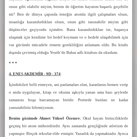
onun gibi olabilir miyim, benim de öğretim hayatım başarılı geçebilir
mi? Ben de dünya çapında örneğin atomla ilgili çalışmaları olsun,
insanlığa kazandırdıkları olsun, onun gibi tanınabilir miyim gibi
düşünceler geçiyordu içimden. Bana kazandırdıkları ise, başarıya
ulaşmak için kendime bir hedef koymam ve o hedefe ulaşabilmek için
var gücümle mücadele etmem gerekliliğini anlamam oldu. Bu kitabı
dışında çevirmiş olduğu Yesrib’de Bahar adlı kitabını da okudum.
* * *
4. ENES AKDEMİR - 9D - 374
:
İçindekileri belli etmeyen, ani parlamaları olan, kararlarını hemen verip
o anda uygulayan, kitap ve okuma aşkıyla yanan ama bazı şeylerde
zamanını boşa harcamayan biridir. Portrede bunları ne kadar
yansıtabiliriz bilemiyorum.
Benim gözümde Ahmet Yüksel Özemre
; Okul hayatı birinciliklerle
geçmiş bir atom mühendisidir. Aynı zamanda gençliğinde atletizm de
yapmıştır. Birçok rekorlar elde etmiştir. Yazarlık da yapmaktadır. Ayrıca