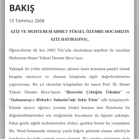
BAKIŞ
15 Temmuz 2008
AZİZ VE MUHTEREM AHMET YÜKSEL ÖZEMRE HOCAMIZIN
AZİZ HATIRASINA!..
Öğrencilerim ilk kez 2003 Yılı’nda okulumuza teşrifleri ile tanıdılar
Muhterem Ahmet Yüksel Özemre Hoca’mızı…
Yaklaşık iki yıldır talebelerimize, işlenen ünite konulara paralel olarak
kitaplar okutuyor ve okunan kitaplarla ilgili değerlendirmeler
yaptırıyoruz. Bu yıl okutulan kitaplardan iki tanesi Prof. Dr. Ahmet
Yüksel Özemre Hoca’mızın “
Hasretini Çektiğim Üsküdar
” ve
“
Galatasaray-ı Mekteb-i Sultanisi’nde Sekiz Yılım
” adlı kitaplarıydı.
Elimde epeyce öğrenci yorumu birikti bunlara dair. Kendisine bu
değerlendirmelerden söz ettiğimizde hocamızın da ilgisini çekmişti.
Fakat gerek sağlık nedenlerinden dolayı, gerekse henüz bu yorumların
Ms. Word formatında olmayıp yazılı kâğıdı şeklinde olması sebebiyle
kendisine bir türlü vermek nasip olamadı. Bu yüzden gönlümde ukde