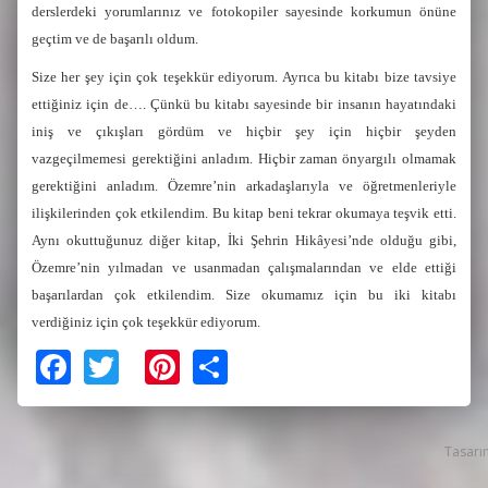
derslerdeki yorumlarınız ve fotokopiler sayesinde korkumun önüne
geçtim ve de başarılı oldum.
Size her şey için çok teşekkür ediyorum. Ayrıca bu kitabı bize tavsiye
ettiğiniz için de…. Çünkü bu kitabı sayesinde bir insanın hayatındaki
iniş ve çıkışları gördüm ve hiçbir şey için hiçbir şeyden
vazgeçilmemesi gerektiğini anladım. Hiçbir zaman önyargılı olmamak
gerektiğini anladım. Özemre’nin arkadaşlarıyla ve öğretmenleriyle
ilişkilerinden çok etkilendim. Bu kitap beni tekrar okumaya teşvik etti.
Aynı okuttuğunuz diğer kitap, İki Şehrin Hikâyesi’nde olduğu gibi,
Özemre’nin yılmadan ve usanmadan çalışmalarından ve elde ettiği
başarılardan çok etkilendim. Size okumamız için bu iki kitabı
verdiğiniz için çok teşekkür ediyorum.
Facebook
Twitter
Pinterest
Share
Tasarım