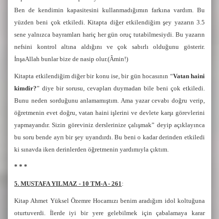
Ben de kendimin kapasitesini kullanmadığımın farkına vardım. Bu
yüzden beni çok etkiledi. Kitapta diğer etkilendiğim şey yazarın 3.5
sene yalnızca bayramları hariç her gün oruç tutabilmesiydi. Bu yazarın
nefsini kontrol altına aldığını ve çok sabırlı olduğunu gösterir.
İnşaAllah bunlar bize de nasip olur.(Âmin!)
Kitapta etkilendiğim diğer bir konu ise, bir gün hocasının “
Vatan haini
kimdir?
” diye bir sorusu, cevapları duymadan bile beni çok etkiledi.
Bunu neden sorduğunu anlamamıştım. Ama yazar cevabı doğru verip,
öğretmenin evet doğru, vatan haini işlerini ve devlete karşı görevlerini
yapmayandır. Sizin göreviniz derslerinize çalışmak” deyip açıklayınca
bu soru bende ayrı bir şey uyandırdı. Bu beni o kadar derinden etkiledi
ki sınavda iken derinlerden öğretmenin yardımıyla çıktım.
* * *
5. MUSTAFA YILMAZ - 10 TM-A - 261
:
Kitap Ahmet Yüksel Özemre Hocamızı benim aradığım idol koltuğuna
oturtuverdi. İlerde iyi bir yere gelebilmek için çabalamaya karar