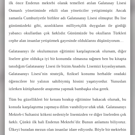
ilk önce Enderun mektebi olarak temelleri atılan Galatasay Lisesi
Osmanlı yönetiminde etkili olan yöneticiler yetiştirmiştir. Ancak
zamanla Cumhuriyetle birlikte adı Galatasaray Lisesi olmuştur. Bu lise
günümüzdeki gibi, azınlıkların milliyetçilik duyguları ile girdiği
yabancı okullardan çok farklıdır. Günümüzde bu okulların Türkleri
cephe alan insanlar yetiştirmek gayesinde olduklarını düşünüyorum…
Galatasarayı ile okulumuzun eğitimini karşılaştıracak olursam, diğer
liselere göre oldukça iyi bir konumda olmasına rağmen ben bu kitapta
tanıdığım Galatasaray Lisesi ile bizim Anadolu Lisemizi kıyaslayamam.
Galatasarayı Lisesi’nin stratejik, fiziksel konumu herhalde oradaki
öğrencilere bir yalının sahibiymiş hissini yaşatıyordur. Yunusları
izlerken kütüphanede araştırma yapmak bambaşka olsa gerek.
Tüm bu güzellikleri bir kenara bırakıp eğitimine bakacak olursak, bu
konuda karşılaştırma yapmaya dilim varabiliyor ufak ufak. Galatasarayı
Mekteb-i Sultanisi kökeni nedeniyle lisemizden ve diğer liselerden çok
farklı. Çünkü ilk hali Enderun Mektebi’dir. Bunun anlamını biliyoruz.
Ülkeyi buradan mezun olan insanlar idare ediyordu. Böyle bir mektebin