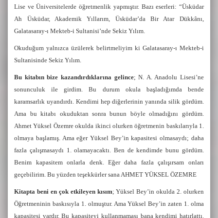
Lise ve Üniversitelerde öğretmenlik yapmıştır. Bazı eserleri: “Üsküdar
Ah Üsküdar, Akademik Yıllarım, Üsküdar’da Bir Atar Dükkânı,
Galatasaray-ı Mekteb-i Sultanisi’nde Sekiz Yılım.
Okuduğum yalnızca üzülerek belirtmeliyim ki Galatasaray-ı Mekteb-i
Sultanisinde Sekiz Yılım.
Bu kitabın bize kazandırdıklarına gelince
; N. A. Anadolu Lisesi’ne
sonunculuk ile girdim. Bu durum okula başladığımda bende
karamsarlık uyandırdı. Kendimi hep diğerlerinin yanında silik gördüm.
Ama bu kitabı okuduktan sonra bunun böyle olmadığını gördüm.
Ahmet Yüksel Özemre okulda ikinci olurken öğretmenin baskılarıyla 1.
olmaya başlamış. Ama eğer Yüksel Bey’in kapasitesi olmasaydı; daha
fazla çalışmasaydı 1. olamayacaktı. Ben de kendimde bunu gördüm.
Benim kapasitem onlarla denk. Eğer daha fazla çalışırsam onları
geçebilirim. Bu yüzden teşekkürler sana AHMET YÜKSEL ÖZEMRE
Kitapta beni en çok etkileyen kısım
; Yüksel Bey’in okulda 2. olurken
Öğretmeninin baskısıyla 1. olmuştur. Ama Yüksel Bey’in zaten 1. olma
kapasitesi vardır. Bu kapasiteyi kullanmaması bana kendimi hatırlattı.