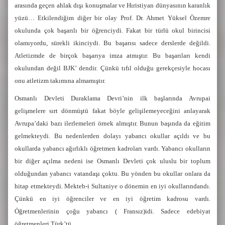
arasında geçen ahlak dışı konuşmalar ve Hıristiyan dünyasının karanlık
yüzü… Etkilendiğim diğer bir olay Prof. Dr. Ahmet Yüksel Özemre
okulunda çok başarılı bir öğrenciydi. Fakat bir türlü okul birincisi
olamıyordu, sürekli ikinciydi. Bu başarısı sadece derslerde değildi.
Atletizmde de birçok başarıya imza atmıştır. Bu başarıları kendi
okulundan değil BJK’ dendir. Çünkü tıfıl olduğu gerekçesiyle hocası
onu atletizm takımına almamıştır.
Osmanlı Devleti Duraklama Devri’nin ilk başlarında Avrupai
gelişmelere sırt dönmüştü fakat böyle gelişilemeyeceğini anlayarak
Avrupa’daki bazı ilerlemeleri örnek almıştır. Bunun başında da eğitim
gelmekteydi. Bu nedenlerden dolayı yabancı okullar açıldı ve bu
okullarda yabancı ağırlıklı öğretmen kadroları vardı. Yabancı okulların
bir diğer açılma nedeni ise Osmanlı Devleti çok uluslu bir toplum
olduğundan yabancı vatandaşı çoktu. Bu yönden bu okullar onlara da
hitap etmekteydi. Mekteb-i Sultaniye o dönemin en iyi okullarındandı.
Çünkü en iyi öğrenciler ve en iyi öğretim kadrosu vardı.
Öğretmenlerinin çoğu yabancı ( Fransız)idi. Sadece edebiyat
öğretmenleri Türk’tü.