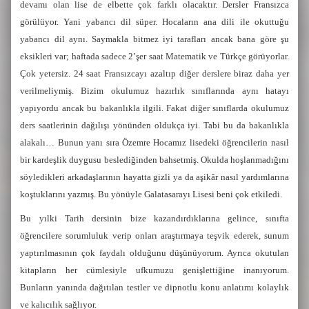
devamı olan lise de elbette çok farklı olacaktır. Dersler Fransızca
görülüyor. Yani yabancı dil süper. Hocaların ana dili ile okuttuğu
yabancı dil aynı. Saymakla bitmez iyi tarafları ancak bana göre şu
eksikleri var; haftada sadece 2’şer saat Matematik ve Türkçe görüyorlar.
Çok yetersiz. 24 saat Fransızcayı azaltıp diğer derslere biraz daha yer
verilmeliymiş. Bizim okulumuz hazırlık sınıflarında aynı hatayı
yapıyordu ancak bu bakanlıkla ilgili. Fakat diğer sınıflarda okulumuz
ders saatlerinin dağılışı yönünden oldukça iyi. Tabi bu da bakanlıkla
alakalı… Bunun yanı sıra Özemre Hocamız lisedeki öğrencilerin nasıl
bir kardeşlik duygusu beslediğinden bahsetmiş. Okulda hoşlanmadığını
söyledikleri arkadaşlarının hayatta gizli ya da aşikâr nasıl yardımlarına
koştuklarını yazmış. Bu yönüyle Galatasarayı Lisesi beni çok etkiledi.
Bu yılki Tarih dersinin bize kazandırdıklarına gelince, sınıfta
öğrencilere sorumluluk verip onları araştırmaya teşvik ederek, sunum
yaptırılmasının çok faydalı olduğunu düşünüyorum. Ayrıca okutulan
kitapların her cümlesiyle ufkumuzu genişlettiğine inanıyorum.
Bunların yanında dağıtılan testler ve dipnotlu konu anlatımı kolaylık
ve kalıcılık sağlıyor.