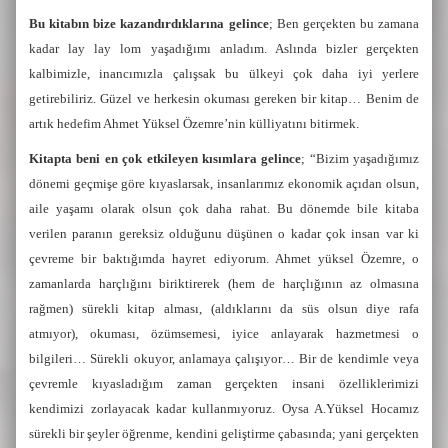
Bu kitabın bize kazandırdıklarına gelince
; Ben gerçekten bu zamana
kadar lay lay lom yaşadığımı anladım. Aslında bizler gerçekten
kalbimizle, inancımızla çalışsak bu ülkeyi çok daha iyi yerlere
getirebiliriz. Güzel ve herkesin okuması gereken bir kitap… Benim de
artık hedefim Ahmet Yüksel Özemre’nin külliyatını bitirmek.
Kitapta beni en çok etkileyen kısımlara gelince
; “Bizim yaşadığımız
dönemi geçmişe göre kıyaslarsak, insanlarımız ekonomik açıdan olsun,
aile yaşamı olarak olsun çok daha rahat. Bu dönemde bile kitaba
verilen paranın gereksiz olduğunu düşünen o kadar çok insan var ki
çevreme bir baktığımda hayret ediyorum. Ahmet yüksel Özemre, o
zamanlarda harçlığını biriktirerek (hem de harçlığının az olmasına
rağmen) sürekli kitap alması, (aldıklarını da süs olsun diye rafa
atmıyor), okuması, özümsemesi, iyice anlayarak hazmetmesi o
bilgileri… Sürekli okuyor, anlamaya çalışıyor… Bir de kendimle veya
çevremle kıyasladığım zaman gerçekten insani özelliklerimizi
kendimizi zorlayacak kadar kullanmıyoruz. Oysa A.Yüksel Hocamız
sürekli bir şeyler öğrenme, kendini geliştirme çabasında; yani gerçekten