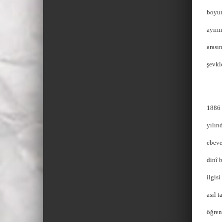
boyun
ayırm
arası
şevkl
1886
yılın
ebeve
dinî 
ilgis
asıl 
öğren