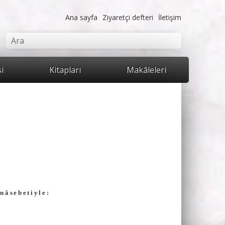
Ana sayfa
Ziyaretçi defteri
İletişim
mu
Ara
si
Kitapları
Makâleleri
nâsebetiyle: