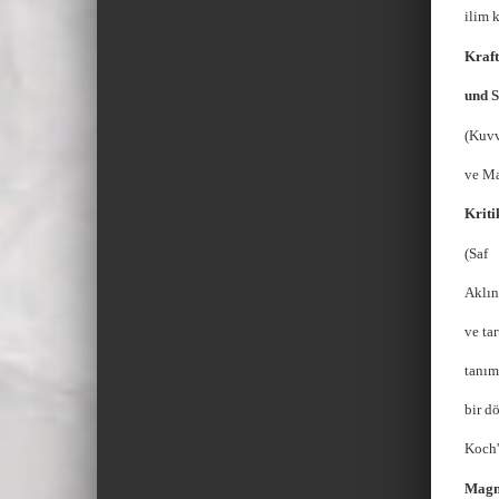
ilim 
Kraft
und S
(Kuv
ve Ma
Kriti
(Saf
Aklın
ve ta
tanım
bir d
Koch'
Magn