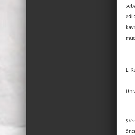
seba
edil
kav
müce
L. 
Üniv
Şöh
önce