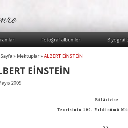
mre
Arama for
ramları
Fotoğraf albümleri
Biyografi
 Sayfa
»
Mektuplar
»
ALBERT EİNSTEİN
radasınız
LBERT EİNSTEİN
Mayıs 2005
Rölâtivite
Teorisinin 100. Yıldönümü Mü
XX.