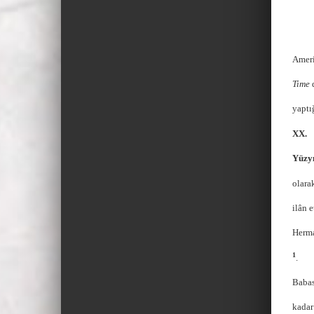
Amer
Time
yaptı
XX.
Yüzy
olara
ilân 
Herma
1
.
Babas
kadar