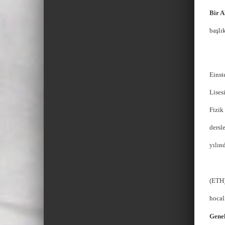
Bir 
başlı
Einst
Lises
Fizik
dersl
yılın
(ETH)
hocal
Gene