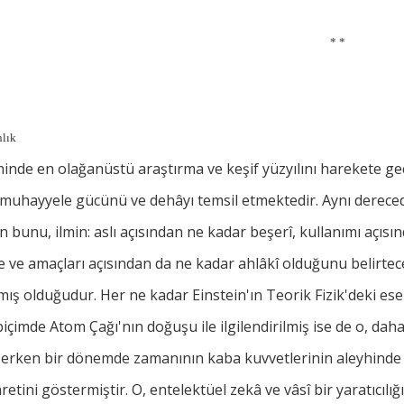
* *
nlık
hinde en olağanüstü araştırma ve keşif yüzyılını harekete g
 muhayyele gücünü ve dehâyı temsil etmektedir. Aynı derece
 bunu, ilmin: aslı açısından ne kadar beşerî, kullanımı açıs
e ve amaçları açısından da ne kadar ahlâkî olduğunu belirtec
ış olduğudur. Her ne kadar Einstein'ın Teorik Fizik'deki ese
biçimde Atom Çağı'nın doğuşu ile ilgilendirilmiş ise de o, dah
i erken bir dönemde zamanının kaba kuvvetlerinin aleyhin
retini göstermiştir. O, entelektüel zekâ ve vâsî bir yaratıcılığ