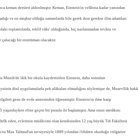
ca keman dersleri aldırılmıştır. Keman, Einstein'ın vefâtına kadar yanından
adığı ve en meşhur olduğu zamanlarda bile gerek dost gerekse ilim adamları
ndaki toplantılarda, teklif vâkı' olduğunda, hiç nazlanmadan tevâzu ve
e çalacağı bir enstrüman olacaktır.
da Münih'de lâik bir okula kaydettirilen Einstein, daha sonraları
yninin dinî uygulamalarla pek alâkaları olmadığını
söylemişse de, Musevîlik hakk
bilgileri gene de evde annesinden öğrenmiştir. Einstein'ın ilme karşı
i 5 yaşındayken eline geçen bir pusula ile başlamıştır. Ama onun merâkını
tahrîk eden, evlerinin müdâvimi olan kendisinden 12 yaş büyük Tıb Fakültesi
cisi Max Talmud'un tavsiyesiyle 1889 yılından i'tibâren okuduğu vülgarize