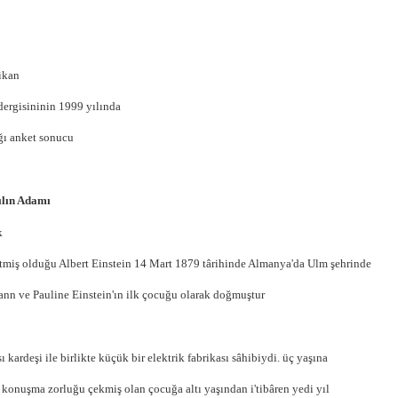
ikan
dergisininin 1999 yılında
ğı anket sonucu
ılın Adamı
k
etmiş olduğu Albert Einstein 14 Mart 1879 târihinde Almanya'da Ulm şehrinde
nn ve Pauline Einstein'ın ilk çocuğu olarak doğmuştur
ı kardeşi ile birlikte küçük bir elektrik fabrikası sâhibiydi. üç yaşına
 konuşma zorluğu çekmiş olan çocuğa altı yaşından i'tibâren yedi yıl