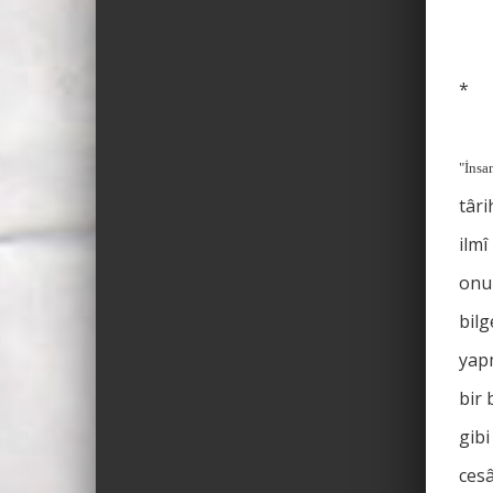
*
"İnsa
târi
ilmî
onun
bilg
yapm
bir 
gib
cesâ