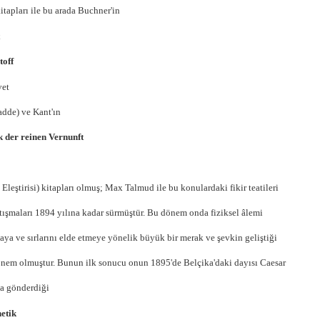
kitapları ile bu arada Buchner'in
toff
vet
dde) ve Kant'ın
k der reinen Vernunft
 Eleştirisi) kitapları olmuş; Max Talmud ile bu konulardaki fikir teatileri
rtışmaları 1894 yılına kadar sürmüştür. Bu dönem onda fiziksel âlemi
aya ve sırlarını elde etmeye yönelik büyük bir merak ve şevkin geliştiği
önem olmuştur. Bunun ilk sonucu onun 1895'de Belçika'daki dayısı Caesar
a gönderdiği
etik