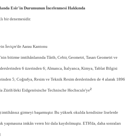
Alanda Esîr'in Durumunun İncelenmesi Hakkında
klı bir denemesidir.
ein İsviçre'de Aarau Kantonu
i'nin bitirme imtihânlarında Târih, Cebir, Geometri, Tasarı Geometri ve
 derslerinden 6 üzerinden 6; Almanca, İtalyanca, Kimya, Tabîat Bilgisi
erinden 5; Coğrafya, Resim ve Teknik Resim derslerinden de 4 alarak 1896
2
da Zürih'deki Eidgenösische Technische Hochscule'ye
 imtihânsız girmeyi başarmıştır. Bu yüksek okulda kendisine liselerde
ık yapmasına imkân veren bir dala kaydolmuştu. ETH'da, daha sonraları
l