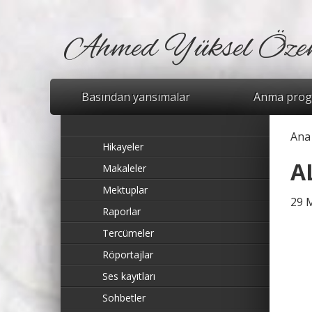
Ahmed Yüksel Öze
Basından yansımalar
Anma prog
Ana
Bu
Hikayeler
A
Makaleler
Mektuplar
29 
Raporlar
Tercümeler
Röportajlar
Ses kayıtları
Sohbetler