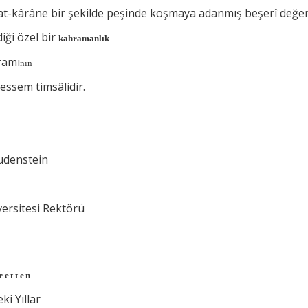
t-kârâne bir şekilde peşinde koşmaya adanmış beşerî değerl
diği özel bir
kahramanlık
ramı
nın
ssem timsâlidir.
Rudenstein
ersitesi Rektörü
retten
ki Yıllar