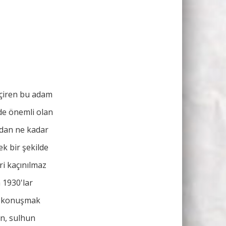
eçiren bu adam
de önemli olan
ından ne kadar
ek bir şekilde
ri kaçınılmaz
a 1930'lar
de konuşmak
ın, sulhun