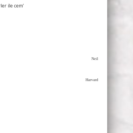
er ile cem'
Neil
Harvard