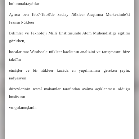
bulunmaktaydılar.
Ayrıca ben 1957-1958'de Saclay Nükleer Araştırma Merkezinde'ki
Fransa Nükleer
Bilimler ve Teknoloji Millî Enstitüsünde Atom Mühendisliği eğitimi
görürken,
hocalarımız Windscale nükleer kazâsının analizini ve tartışmasını bize
takdîm
etmişler ve bir nükleer kazâda en yapılmaması gereken şeyin,
radyasyon
düzeylerinin resmî makāmlar tarafından avâma açıklanması olduğu
husûsunu
vurgulamışlardı.