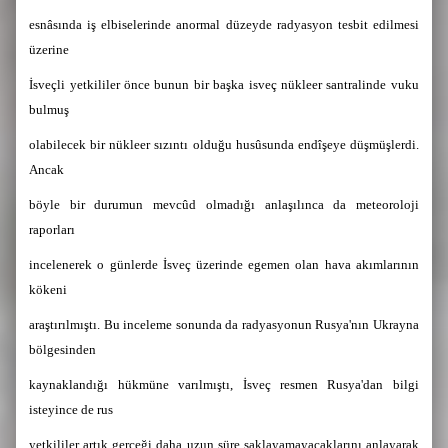
esnâsında iş elbiselerinde anormal düzeyde radyasyon tesbit edilmesi
üzerine
İsveçli yetkililer önce bunun bir başka isveç nükleer santralinde vuku
bulmuş
olabilecek bir nükleer sızıntı olduğu husûsunda endîşeye düşmüşlerdi.
Ancak
böyle bir durumun mevcûd olmadığı anlaşılınca da meteoroloji
raporları
incelenerek o günlerde İsveç üzerinde egemen olan hava akımlarının
kökeni
araştırılmıştı. Bu inceleme sonunda da radyasyonun Rusya'nın Ukrayna
bölgesinden
kaynaklandığı hükmüne varılmıştı, İsveç resmen Rusya'dan bilgi
isteyince de rus
yetkililer artık gerçeği daha uzun süre saklayamayacaklarını anlayarak