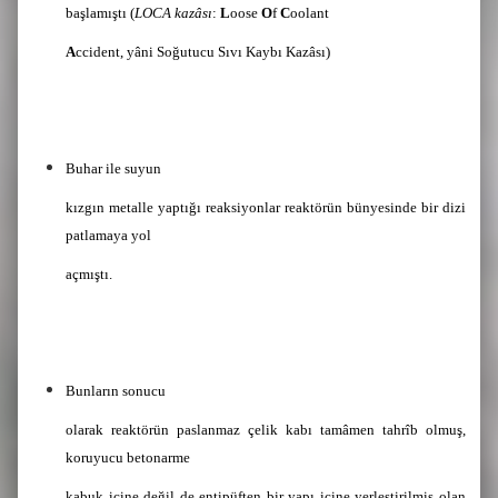
başlamıştı (
LOCA kazâsı
:
L
oose
O
f
C
oolant
A
ccident, yâni Soğutucu Sıvı Kaybı Kazâsı)
Buhar ile suyun
kızgın metalle yaptığı reaksiyonlar reaktörün bünyesinde bir dizi
patlamaya yol
açmıştı.
Bunların sonucu
olarak reaktörün paslanmaz çelik kabı tamâmen tahrîb olmuş,
koruyucu betonarme
kabuk içine değil de entipüften bir yapı içine yerleştirilmiş olan