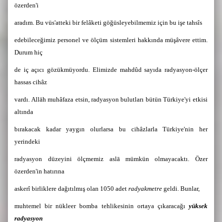
özerden'i
aradım. Bu vüs'atteki bir felâketi göğüsleyebilmemiz için bu işe tahsîs
edebileceğimiz personel ve ölçüm sistemleri hakkında müşâvere ettim.
Durum hiç
de iç açıcı gözükmüyordu. Elimizde mahdûd sayıda radyasyon-ölçer
hassas cihâz
vardı. Allāh muhâfaza etsin, radyasyon bulutları bütün Türkiye'yi etkisi
altında
bırakacak kadar yaygın olurlarsa bu cihâzlarla Türkiye'nin her
yerindeki
radyasyon düzeyini ölçmemiz aslā mümkün olmayacaktı. Özer
özerden'in hatırına
askerî birliklere dağıtılmış olan 1050 adet
radyakmetre
geldi. Bunlar,
muhtemel bir nükleer bomba tehlikesinin ortaya çıkaracağı
yüksek
radyasyon