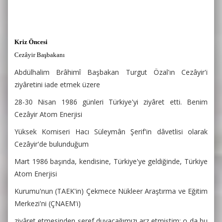
Kriz Öncesi
Cezâyir Başbakanı
Abdülhalim Brâhimî Başbakan Turgut Özal'ın Cezâyir'i
ziyâretini iade etmek üzere
28-30 Nisan 1986 günleri Türkiye'yi ziyâret etti. Benim
Cezâyir Atom Enerjisi
Yüksek Komiseri Hacı Süleymân Şerif'in dâvetlisi olarak
Cezâyir'de bulunduğum
Mart 1986 başında, kendisine, Türkiye'ye geldiğinde, Türkiye
Atom Enerjisi
Kurumu'nun (TAEK'in) Çekmece Nükleer Araştırma ve Eğitim
Merkezi'ni (ÇNAEM'i)
ziyâret etmesinden şeref duyacağımızı arz etmiştim; o da bu