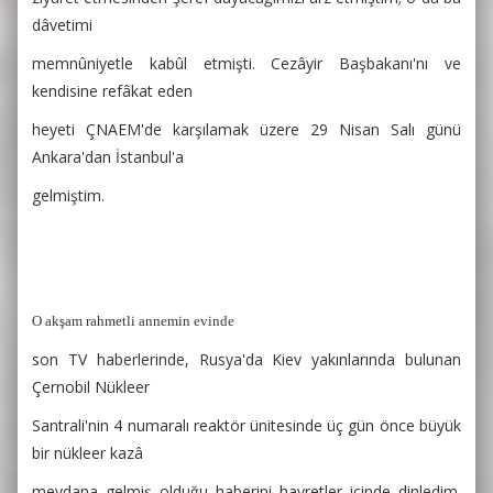
dâvetimi
memnûniyetle kabûl etmişti. Cezâyir Başbakanı'nı ve
kendisine refâkat eden
heyeti ÇNAEM'de karşılamak üzere 29 Nisan Salı günü
Ankara'dan İstanbul'a
gelmiştim.
O akşam rahmetli annemin evinde
son TV haberlerinde, Rusya'da Kiev yakınlarında bulunan
Çernobil Nükleer
Santrali'nin 4 numaralı reaktör ünitesinde üç gün önce büyük
bir nükleer kazâ
meydana gelmiş olduğu haberini hayretler içinde dinledim.