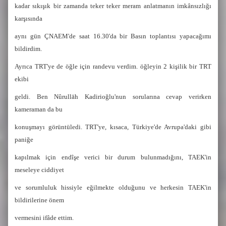
kadar sıkışık bir zamanda teker teker meram anlatmanın imkânsızlığı
karşısında
aynı gün ÇNAEM'de saat 16.30'da bir Basın toplantısı yapacağımı
bildirdim.
Ayrıca TRT'ye de öğle için randevu verdim. öğleyin 2 kişilik bir TRT
ekibi
geldi. Ben Nûrullāh Kadirioğlu'nun sorularına cevap verirken
kameraman da bu
konuşmayı görüntüledi. TRT'ye, kısaca, Türkiye'de Avrupa'daki gibi
paniğe
kapılmak için endîşe verici bir durum bulunmadığını, TAEK'in
meseleye ciddiyet
ve sorumluluk hissiyle eğilmekte olduğunu ve herkesin TAEK'in
bildirilerine önem
vermesini ifâde ettim.