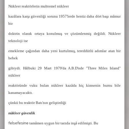
Nükleer reaktörlerin muhtemel nükleer
kazâlara karşı güvenliği sorunu 1957'lerde henüz daha dört başı mâmur
bir
doktrin olarak ortaya konulmuş ve çözümlenmiş değildi. Nükleer
teknoloji ise
emekleme çağından daha yeni kurtulmuş, tereddütlü adımlar atan bir
bebek
gibiydi. Hâlbuki 29 Mart 1979'da A.B.D'nde "Three Miles Island"
nükleer
reaktöründe vuku bulan nükleer kazâda hiç kimsenin burnu bile
kanamayacaktı.
çünkü bu reaktör Batı'nın geliştirdiği
nükleer güvenlik
felsefesine
tamâmen uygun bir tarzda inşâ edilmişti. Bu