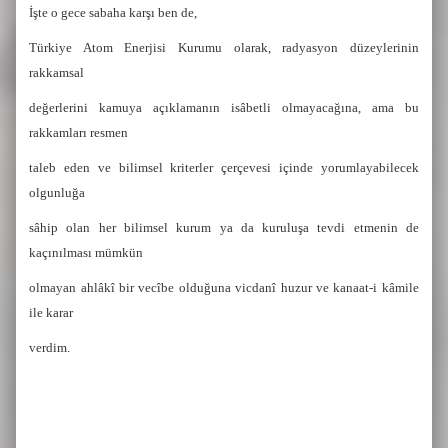
İşte o gece sabaha karşı ben de,
Türkiye Atom Enerjisi Kurumu olarak, radyasyon düzeylerinin
rakkamsal
değerlerini kamuya açıklamanın isâbetli olmayacağına, ama bu
rakkamları resmen
taleb eden ve bilimsel kriterler çerçevesi içinde yorumlayabilecek
olgunluğa
sâhip olan her bilimsel kurum ya da kuruluşa tevdi etmenin de
kaçınılması mümkün
olmayan ahlâkî bir vecîbe olduğuna vicdanî huzur ve kanaat-i kâmile
ile karar
ver­dim.