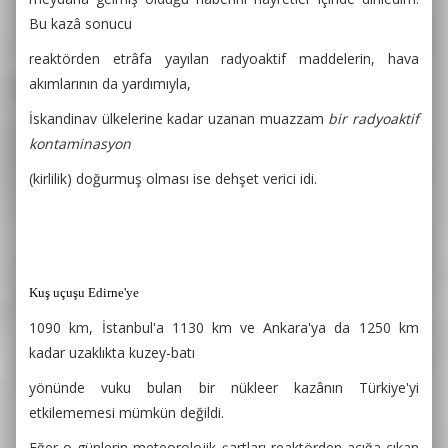
Bu kazâ sonucu
reaktörden etrâfa yayılan radyoaktif maddelerin, hava
akımlarının da yardımıyla,
İskandinav ülkelerine kadar uzanan muazzam
bir radyoaktif
kontaminasyon
(kirlilik) doğurmuş olması ise dehşet verici idi.
Kuş uçuşu Edirne'ye
1090 km, İstanbul'a 1130 km ve Ankara'ya da 1250 km
kadar uzaklıkta kuzey-batı
yönünde vuku bulan bir nükleer kazânın Türkiye'yi
etkilememesi mümkün değildi.
Eğer o günlerin meteorolojik şartları reaktörden açığa çıkan