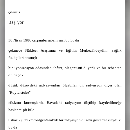
çilemiz
Başlıyor
30 Nisan 1986 çarşamba sabahı saat 08.30'da
çekmece Nükleer Araştırma ve Eğitim Merkezi'ndeydim. Sağlık
fizikçileri basınçlı
bir iyonizasyon odasından ibâret, olağanüstü duyarlı ve bu sebepten
ötürü çok
düşük düzeydeki radyasyonları ölçebilen bir radyasyon ölçer olan
"Royterstoke"
cihâzını kurmuşlardı. Havadaki radyasyon ölçülüp kaydedilmeğe
başlanmışdı bile.
Cihâz 7,8 mikroröntgen/saat'lik bir radyasyon düzeyi göstermekteydi ki
bu da