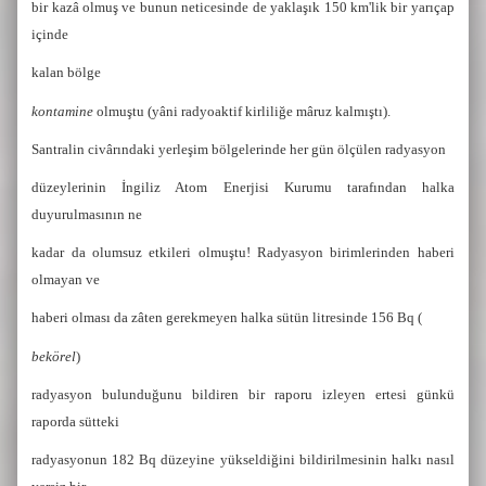
bir kazâ olmuş ve bunun neticesinde de yaklaşık 150 km'lik bir yarıçap
içinde
kalan bölge
kontamine
olmuştu (yâni radyoaktif kirliliğe mâruz kalmıştı).
Santralin civârındaki yerleşim bölgelerinde her gün ölçülen radyasyon
düzeylerinin İngiliz Atom Enerjisi Kurumu tarafından halka
duyurulmasının ne
kadar da olumsuz etkileri olmuştu! Radyasyon birimlerinden haberi
olmayan ve
haberi olması da zâten gerekmeyen halka sütün litresinde 156 Bq (
bekörel
)
radyasyon bulunduğunu bildiren bir raporu izleyen ertesi günkü
raporda sütteki
radyasyonun 182 Bq düzeyine yükseldiğini bildirilmesinin halkı nasıl