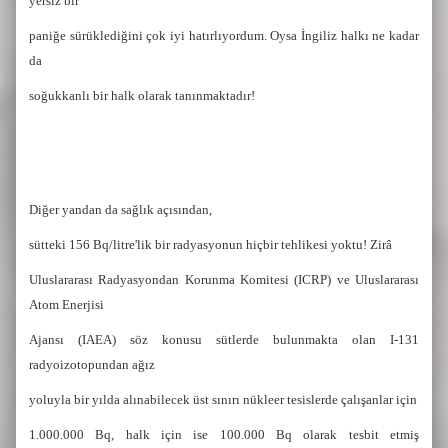
yersiz bir
paniğe sürüklediğini çok iyi hatırlıyordum. Oysa İngiliz halkı ne kadar
da
soğukkanlı bir halk olarak tanınmaktadır!
Diğer yandan da sağlık açısından,
sütteki 156 Bq/litre'lik bir radyasyonun hiçbir tehlikesi yoktu! Zirâ
Uluslararası Radyasyondan Korunma Komitesi (ICRP) ve Uluslararası
Atom Enerjisi
Ajansı (IAEA) söz konusu sütlerde bulunmakta olan I-131
radyoizotopundan ağız
yoluyla bir yılda alınabilecek üst sınırı nükleer tesislerde çalışanlar için
1.000.000 Bq, halk için ise 100.000 Bq olarak tesbit etmiş