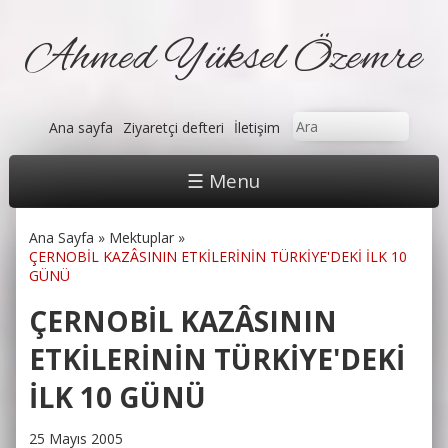
Ahmed Yüksel Özemre
Arama formu
Ara
Ana sayfa
Ziyaretçi defteri
İletişim
☰ Menu
Ana Sayfa
»
Mektuplar
»
Buradasınız
ÇERNOBİL KAZÂSININ ETKİLERİNİN TÜRKİYE'DEKİ İLK 10
GÜNÜ
ÇERNOBİL KAZÂSININ
ETKİLERİNİN TÜRKİYE'DEKİ
İLK 10 GÜNÜ
25 Mayıs 2005