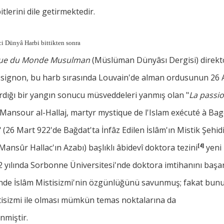
itlerini dile getirmektedir.
ci Dünyâ Harbi bittikten sonra
ue du Monde Musulman
(Müslüman Dünyâsı Dergisi) direk
signon, bu harb sırasında Louvain'de alman ordusunun 26 
rdığı bir yangın sonucu müsveddeleri yanmış olan "
La passi
Mansour al-Hallaj, martyr mystique de l'Islam exécuté à Ba
 (26 Mart 922'de Bağdat'ta İnfâz Edilen İslâm'ın Mistik Şehid
Mansûr Hallac'ın Azabı) başlıklı âbidevî doktora tezini
[4]
yeni
 yılında Sorbonne Üniversitesi'nde doktora imtihanını başar
inde İslâm Mistisizmi'nin özgünlüğünü savunmuş; fakat bunu
tisizmi ile olması mümkün temas noktalarına da
nmiştir.