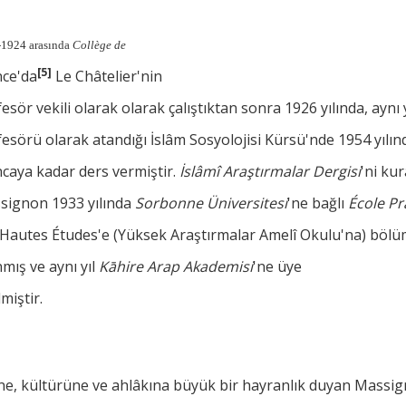
1924 arasında
Collège de
[5]
nce'da
Le Châtelier'nin
esör vekili olarak olarak çalıştıktan sonra 1926 yılında, aynı
esörü olarak atandığı İslâm Sosyolojisi Kürsü'nde 1954 yılın
caya kadar ders vermiştir.
İslâmî Araştırmalar Dergisi
'ni ku
signon 1933 yılında
Sorbonne Üniversitesi
'ne bağlı
École Pr
 Hautes Études'e (Yüksek Araştırmalar Amelî Okulu'na) böl
mış ve aynı yıl
Kāhire Arap Akademisi
'ne üye
lmiştir.
ne, kültürüne ve ahlâkına büyük bir hayranlık duyan Massig