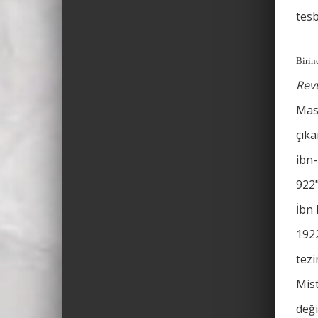
tesb
Birin
Rev
Mas
çıka
ibn-
922"
İbn 
1922
tez
Mis
deği