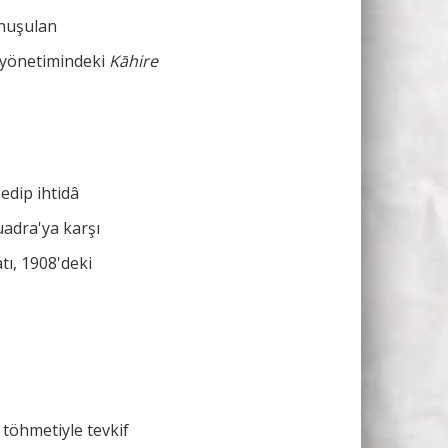
onuşulan
yönetimindeki
Kāhire
edip ihtidâ
uadra'ya karşı
tı, 1908'deki
töhmetiyle tevkif