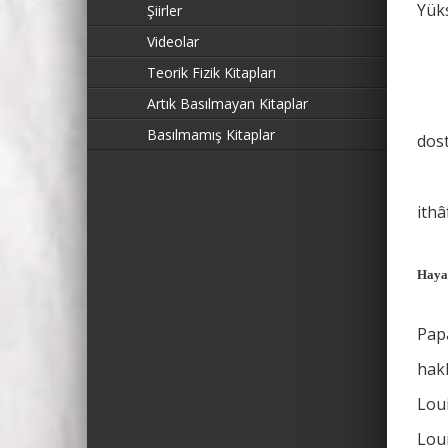
Yük
Şiirler
Videolar
Teorik Fizik Kitapları
Artık Basılmayan Kitaplar
Basılmamış Kitaplar
dos
ith
Haya
Papa
hakk
Lou
Loui