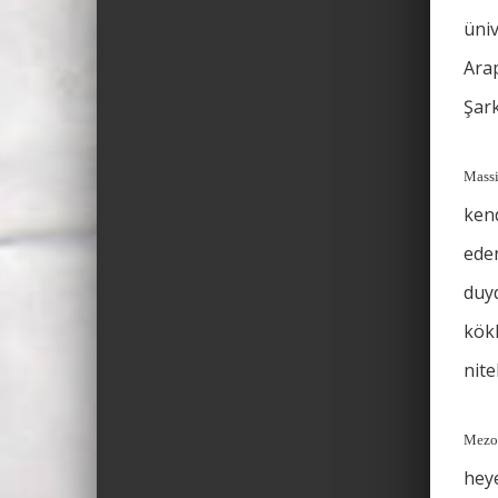
üniv
Arap
Şark
Massi
kend
eden
duyd
kökl
nite
Mezop
heye