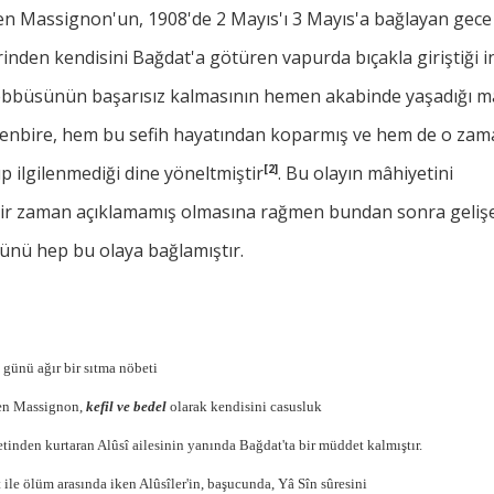
en Massignon'un, 1908'de 2 Mayıs'ı 3 Mayıs'a bağlayan gece 
inden kendisini Bağdat'a götüren vapurda bıçakla giriştiği i
ebbüsünün başarısız kalmasının hemen akabinde yaşadığı mâ
denbire, hem bu sefih hayatından koparmış ve hem de o zam
p ilgilenmediği dine yöneltmiştir
[2]
. Bu olayın mâhiyetini
bir zaman açıklamamış olmasına rağmen bundan sonra geli
ünü hep bu olaya bağlamıştır.
i günü ağır bir sıtma nöbeti
en Massignon,
kefil ve bedel
olarak kendisini casusluk
tinden kurtaran Alûsî ailesinin yanında Bağdat'ta bir müddet kalmıştır.
 ile ölüm arasında iken Alûsîler'in, başucunda, Yâ Sîn sûresini