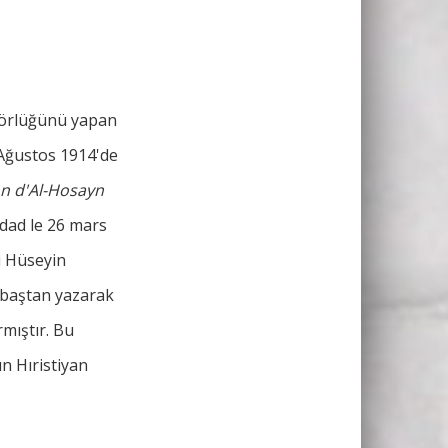
törlüğünü yapan
Ağustos 1914'de
on d'Al-Hosayn
gdad le 26 mars
i Hüseyin
 baştan yazarak
mıştır. Bu
n Hıristiyan