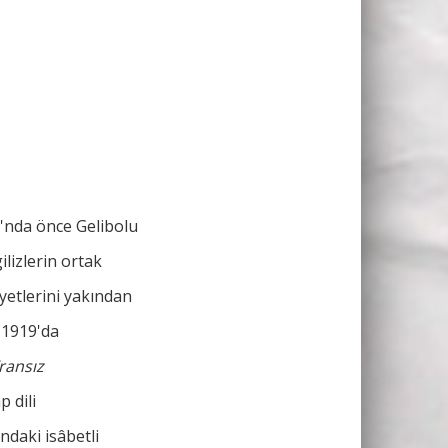
'nda önce Gelibolu
lizlerin ortak
yetlerini yakından
k 1919'da
ransız
p dili
ndaki isâbetli