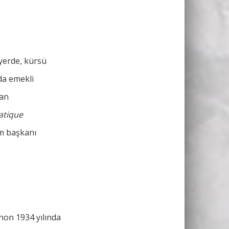
 yerde, kürsü
da emekli
ran
atique
üm başkanı
non 1934 yılında