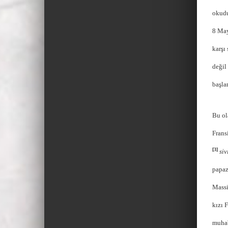
okudu
8 May
karşı
değil
başlam
Bu ol
Frans
[
3]
siv
papaz
Massi
kızı 
muhab