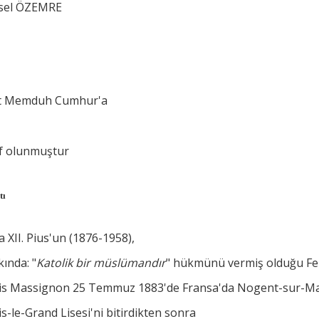
sel ÖZEMRE
t Memduh Cumhur'a
âf olunmuştur
tı
 XII. Pius'un (1876-1958),
ında: "
Katolik bir müslümandır
" hükmünü vermiş olduğu Fe
is Massignon 25 Temmuz 1883'de Fransa'da Nogent-sur-Ma
s-le-Grand Lisesi'ni bitirdikten sonra