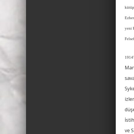
kütüp
Ezher
yeni 
Felse
1914'
Marc
sava
Syke
izle
düşe
İsti
ve S