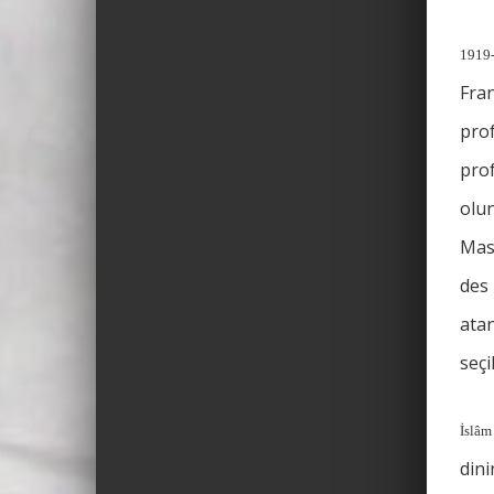
1919-
Fra
prof
prof
olun
Mas
des
atan
seçi
İslâm
dini