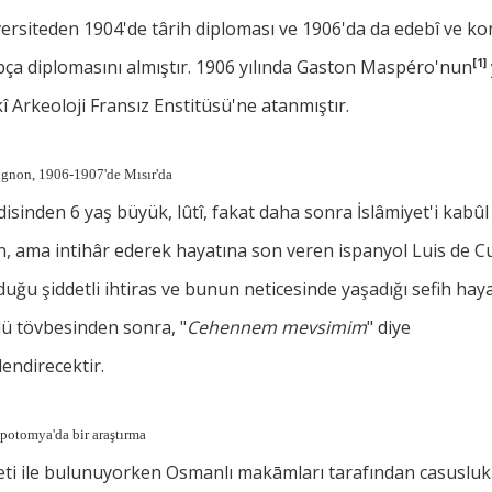
ersiteden 1904'de târih diploması ve 1906'da da edebî ve k
ça diplomasını almıştır. 1906 yılında Gaston Maspéro'nun
[1]
î Arkeoloji Fransız Enstitüsü'ne atanmıştır.
gnon, 1906-1907'de Mısır'da
isinden 6 yaş büyük, lûtî, fakat daha sonra İslâmiyet'i kabûl 
, ama intihâr ederek hayatına son veren ispanyol Luis de C
uğu şiddetli ihtiras ve bunun neticesinde yaşadığı sefih haya
ü tövbesinden sonra, "
Cehennem mevsimim
" diye
lendirecektir.
otomya'da bir araştırma
ti ile bulunuyorken Osmanlı makāmları tarafından casusluk 