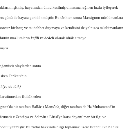
klarını işitmiş; hayatından ümid kesilmiş olmasına rağmen hızla iyileşerek
ıs günü de hayata geri dönmüştür. Bu târihten sonra Massignon müslümanlara
 sonsuz bir borç ve muhabbet duymaya ve kendisini de yalnızca müslümanların
 bütün mazlumların
kefili ve bedeli
olarak idrâk etmeye
ıştır.
ağanüstü olaylardan sonra
isken Tarîkatı'nın
il (ya da lâik)
lar
zümresine iltihâk eden
gnon'da bir taraftan Hallâc-ı Mansûr'a, diğer taraftan da Hz Muhammed'in
Fâtımatü-z Zehrâ'ya ve Selmân-ı Fârisî'ye karşı dayanılmaz bir ilgi ve
bet uyanmıştır. Bu zâtlar hakkında bilgi toplamak üzere İstanbul ve Kāhire