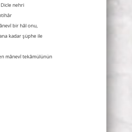
Dicle nehri
ntihâr
nevî bir hâl onu,
ana kadar şüphe ile
şen mânevî tekâmülünün