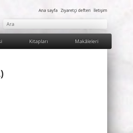
Ana sayfa
Ziyaretçi defteri
İletişim
mu
Ara
si
Kitapları
Makâleleri
)