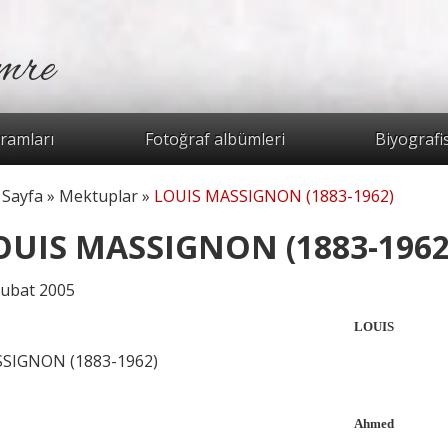
mre
Arama for
ramları
Fotoğraf albümleri
Biyografi
 Sayfa
»
Mektuplar
»
LOUIS MASSIGNON (1883-1962)
radasınız
OUIS MASSIGNON (1883-1962
Şubat 2005
LOUIS
SIGNON (1883-1962)
Ahmed