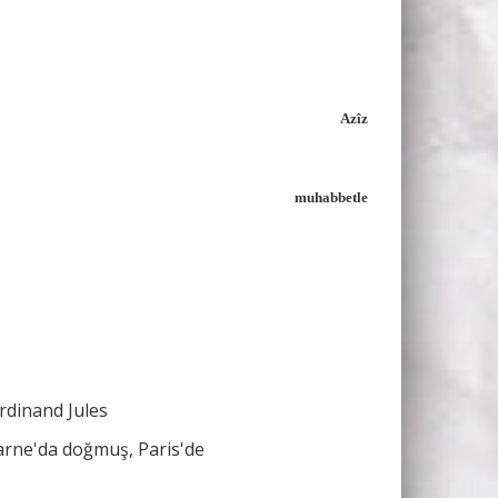
Azîz
muhabbetle
rdinand Jules
rne'da doğmuş, Paris'de