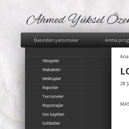
Ahmed Yüksel Öze
Basından yansımalar
Anma prog
Ana
Bu
Hikayeler
L
Makaleler
Mektuplar
28 
Raporlar
Tercümeler
MAS
Röportajlar
Ses kayıtları
Sohbetler