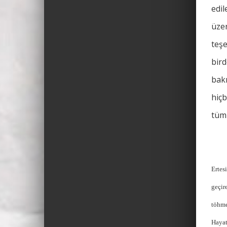
edil
üzer
teş
bir
bakı
hiç
tüm
Ertes
geçir
töhme
Hayat