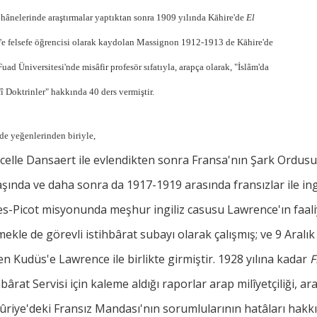
hânelerinde araştırmalar yaptıktan sonra 1909 yılında Kāhire'de
El
'e felsefe öğrencisi olarak kaydolan Massignon 1912-1913 de Kāhire'de
Fuad Üniversitesi'nde misâfir profesör sıfatıyla, arapça olarak, "İslâm'da
fî Doktrinler" hakkında 40 ders vermiştir.
de yeğenlerinden biriyle,
elle Dansaert ile evlendikten sonra Fransa'nın Şark Ordusu
şında ve daha sonra da 1917-1919 arasında fransızlar ile ingi
s-Picot misyonunda meşhur ingiliz casusu Lawrence'ın faali
mekle de görevli istihbârat subayı olarak çalışmış; ve 9 Aralı
n Kudüs'e Lawrence ile birlikte girmiştir. 1928 yılına kadar
F
hbârat Servisi için kaleme aldığı raporlar arap milîyetçiliği, ara
ûriye'deki Fransız Mandası'nın sorumlularının hatâları hakkı