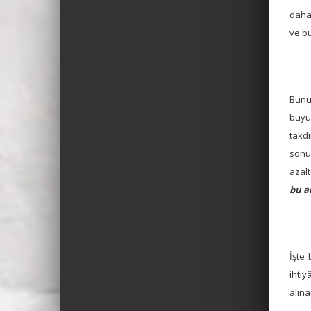
daha 
ve b
Bunu
büyük
takd
sonu
azalt
bu a
İşte
ihtiy
alına