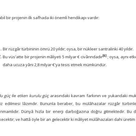
bil bir projenin ilk safhada iki önemli hendikapı vardır:
Bir rüzgâr türbininin ömrü 20 yıldır; oysa, bir nükleer santralinki 40 yıldır.
[6]
Bu vüs'atte bir projenin mâliyeti 5 milyar € civârındadır
; oysa, aynı etk
daha ucuza yâni 2,8 milyar €'ya tesis etmek mümkündür.
lu güç
ile
etken kurulu güç
arasındaki kavram farkının ve yukarıdaki muk
iz edilmesi lâzımdır. Bununla beraber, bu mülâhazalar rüzgâr türbinle
lanmamlıdır. Dünyâ hızla bir enerji darboğazına doğru gitmektedir. Bu
ecektir; ve hattâ öyle bir an gelecektir ki mâliyet mülâhazaları dahi üretim