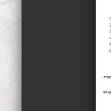
enge
Rüzg