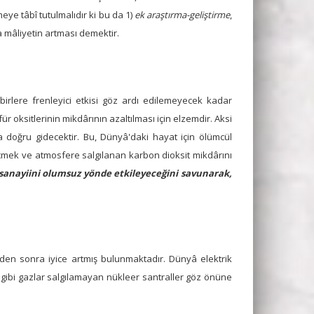
eye tâbî tutulmalıdır ki bu da 1)
ek araştırma-geliştirme
,
a mâliyetin artması demektir.
birlere frenleyici etkisi göz ardı edilemeyecek kadar
r oksitlerinin mikdârının azaltılması için elzemdir. Aksi
 doğru gidecektir. Bu, Dünyâ'daki hayat için ölümcül
çmek ve atmosfere salgılanan karbon dioksit mikdârını
î sanayiini olumsuz yönde etkileyeceğini savunarak,
'nden sonra iyice artmış bulunmaktadır. Dünyâ elektrik
ri gibi gazlar salgılamayan nükleer santraller göz önüne