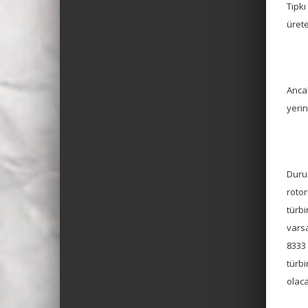
Tıpkı
ürete
Anca
yerin
Duru
rotor
türbi
varsa
8333
türbi
olaca