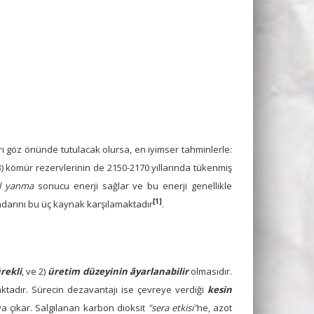
arı göz önünde tutulacak olursa, en iyimser tahminlerle:
3) kömür rezervlerinin de 2150-2170 yıllarında tükenmiş
l yanma
sonucu enerji sağlar ve bu enerji genellikle
[1]
kadarını bu üç kaynak karşılamaktadır
.
rekli
, ve 2)
üretim düzeyinin âyarlanabilir
olmasıdır.
ktadır. Sürecin dezavantajı ise çevreye verdiği
kesin
taya çıkar. Salgılanan karbon dioksit
"sera etkisi"
ne, azot