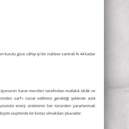
en kurulu güce sâhip iyi bir nükleer santrali % 44 kadar
āyesenin karar mercileri tarafından mutlakā idrâk ve
rinden sarf-ı nazar edilmesi gerektiği şeklinde aslā
 durumda enerji üretiminin her türünden yararlanmak
 biçimi seçiminde bir kıstas olmakdan çıkacaktır.