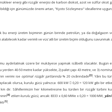
 nükleer enerji gibi rüzgâr enerjisi de karbon dioksit, azot ve sülfür oksit
bildiği için günümüzde önemi artan, "Kyoto Sözleşmesi" ideallerine uygun, y
k bu enerji üretim biçiminin günün birinde petrolün, ya da doğalgazın
i alabilecek kadar verimli ve vüs'atli bir üretim biçimi olduğunu savunmak
mu aydınlatmak üzere bir mukāyese yapmak isâbetli olacaktır. Bugün elekt
u yerden 40-50 metre kadar yüksekte, 2) palet çapı 43 metre, ve 3)
nominal
[3]
nin verimi ise
optimal rüzgâr şartlarında
% 20 civârındadır
. Yâni bu tü
yılacak olursa, kurulu gücü yalnızca: 600 kW  0,20 = 120 kW gibi bir etke
 km dir. Sâhillerimizin her kilometresine bu türden bir rüzgâr türbini k
[4]
ninin
etken kurulu gücü
, ancak: 8333 x 0,60 MWe x 0,20 = 1000 MW,
yâni
[
5]
ktı
.