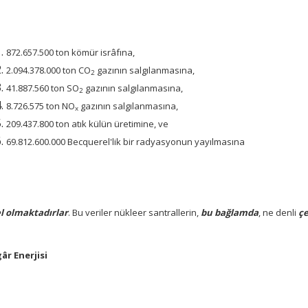
872.657.500 ton kömür isrâfına,
2.094.378.000 ton CO
gazının salgılanmasına,
2
41.887.560 ton SO
gazının salgılanmasına,
2
8.726.575 ton NO
gazının salgılanmasına,
x
209.437.800 ton atık külün üretimine, ve
69.812.600.000 Becquerel'lik bir radyasyonun yayılmasına
l olmaktadırlar
. Bu veriler nükleer santrallerin,
bu bağlamda
, ne denli
çe
âr Enerjisi