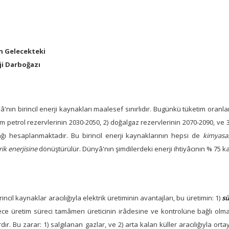
n Gelecekteki
ji Darboğazı
'nın birincil enerji kaynakları maalesef sınırlıdır. Bugünkü tüketim oranl
m petrol rezervlerinin 2030-2050, 2) doğalgaz rezervlerinin 2070-2090, ve 
ağı hesaplanmaktadır. Bu birincil enerji kaynaklarının hepsi de
kimyasa
rik enerjisine
dönüştürülür. Dünyâ'nın şimdilerdeki enerji ihtiyâcının % 75 
rincil kaynaklar aracılığıyla elektrik üretiminin avantajları, bu üretimin: 1)
sü
ece üretim süreci tamâmen üreticinin irâdesine ve kontrolüne bağlı olma
dır. Bu zarar: 1) salgılanan gazlar, ve 2) arta kalan küller aracılığıyla or