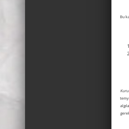
Bu ka
Kuru
temy
algı
gerek