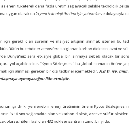
az enerji tüketerek daha fazla üretim sağlayacak şekilde teknolojik gelişm
una uygun olarak da 2)
yeni teknoloji üretimi için yatırımlar
ve dolayısıyla d
n için gerekli olan sürenin ve mâliyet artışının alınmak istenen bu ted
tür. Bütün bu tebdirler atmosfere salgılanan karbon dioksitin, azot ve sülfü
irde Dünyâ'mız sera etkisiyle global bir ısınmaya sebeb olacak bir sona
çlara yol açabilecektir. "Kyoto Sözleşmesi" bu global ısınmanın önüne ge
mak için alınması gereken bir dizi tedbirler içermektedir.
A.B.D. ise, mill
nlaşmaya uymayacağını ilân etmiştir.
 bunun içindir ki yenilenebilir enerji üretiminin önemi Kyoto Sözleşmesi
âcının % 16 sını sağlamakta olan ve karbon dioksit, azot ve sülfür oksitle
cak olursa, hâlen faal olan 432 nükleer santralin tümü, bir yılda: