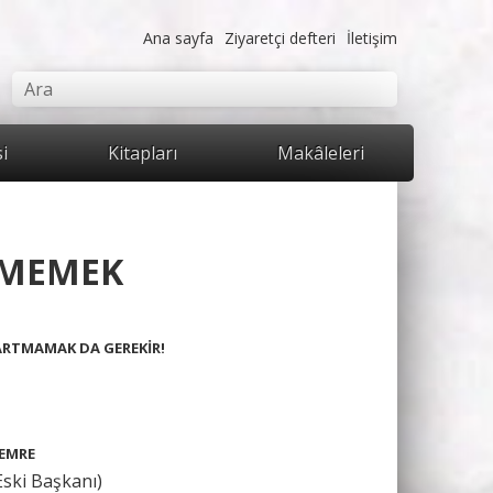
Ana sayfa
Ziyaretçi defteri
İletişim
mu
Ara
si
Kitapları
Makâleleri
TMEMEK
ARTMAMAK DA GEREKİR!
ZEMRE
ski Başkanı)