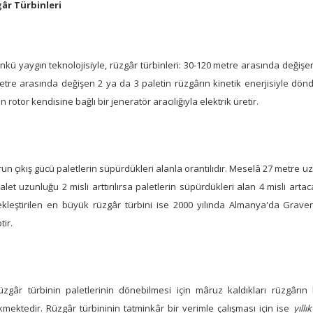
âr Türbinleri
kü yaygın teknolojisiyle, rüzgâr türbinleri: 30-120 metre arasında değişen
tre arasında değişen 2 ya da 3 paletin rüzgârın kinetik enerjisiyle döndü
 rotor kendisine bağlı bir jeneratör aracılığıyla elektrik üretir.
un çıkış gücü paletlerin süpürdükleri alanla orantılıdır. Meselâ 27 metre uz
alet uzunluğu 2 misli arttırılırsa paletlerin süpürdükleri alan 4 misli ar
ekleştirilen en büyük rüzgâr türbini ise 2000 yılında Almanya'da Grav
tir.
rüzgâr türbinin paletlerinin dönebilmesi için mâruz kaldıkları rüzgâr
mektedir. Rüzgâr türbininin tatminkâr bir verimle çalışması için ise
yıllı