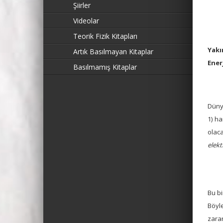
Şiirler
Videolar
Teorik Fizik Kitapları
Yakı
Artık Basılmayan Kitaplar
Ener
Basılmamış Kitaplar
Dünyâ
1) ha
olac
elekt
Bu bi
Böyl
zarar