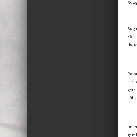
Rüzg
Bugün
36 me
dönen
Rotor
ise p
gerç
sâhip
Bir 
gerek