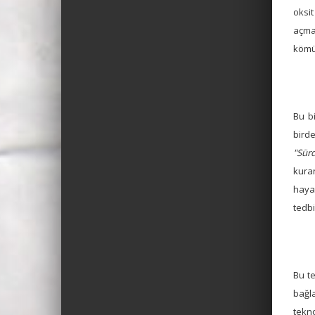
oksit
açma
kömü
Bu bi
bird
"Sürd
kura
hayat
tedbi
Bu te
bağla
tekno