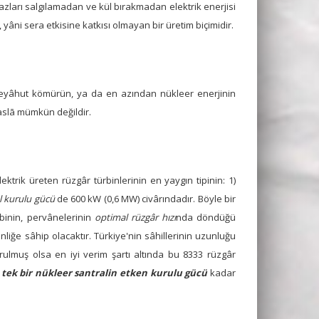
 gazları salgılamadan ve kül bırakmadan elektrik enerjisi
âni sera etkisine katkısı olmayan bir üretim biçimidir.
 veyâhut kömürün, ya da en azından nükleer enerjinin
 aslā mümkün değildir.
rik üreten rüzgâr türbinlerinin en yaygın tipinin: 1)
 kurulu gücü
de 600 kW (0,6 MW) civârındadır. Böyle bir
rbinin, pervânelerinin
optimal rüzgâr hızı
nda döndüğü
nliğe sâhip olacaktır. Türkiye'nin sâhillerinin uzunluğu
urulmuş olsa en iyi verim şartı altında bu 8333 rüzgâr
 tek bir nükleer santralin etken kurulu gücü
kadar