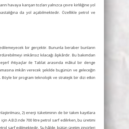
arın havaya karışan tozları yalnızca çevre kirliliğine yol
talığına da yol açabilmektedir. Özellikle petrol ve
d edilemeyecek bir gerçektir. Bununla beraber bunların
rdürebilmeyi imkânsız kılacağı âşikârdır. Bu bakımdan
beşerî ihtiyaçlar ile Tabîat arasında mâkul bir denge
ılanmasına imkân verecek şekilde bugünün ve geleceğin
Böyle bir program teknolojik ve stratejik bir dizi etkin
ştırılması, 2) enerji tüketiminin de bir takım kayıtlara
çin A.B.D.nde 700 litre petrol sarf edilirken, bu üretimi
etrol sarf edilmektedir. Şu hâlde, bütün üretim zincirleri