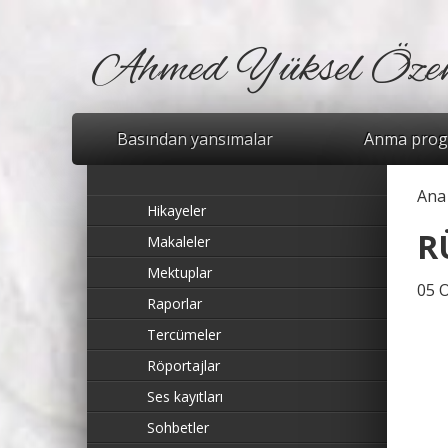
Ahmed Yüksel Öze
Basından yansımalar
Anma prog
Ana
Bu
Hikayeler
R
Makaleler
Mektuplar
05 
Raporlar
Tercümeler
Röportajlar
Ses kayıtları
Sohbetler