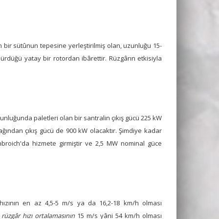
 bir sütûnun tepesine yerleştirilmiş olan, uzunluğu 15-
rdüğü yatay bir rotordan ibârettir. Rüzgârın etkisiyla
unluğunda paletleri olan bir santralin çıkış gücü 225 kW
tacağından çıkış gücü de 900 kW olacaktır. Şimdiye kadar
enbroich'da hizmete girmiştir ve 2,5 MW nominal güce
ın hızının en az 4,5-5 m/s ya da 16,2-18 km/h olması
k rüzgâr hızı ortalamasının
15 m/s yâni 54 km/h olması