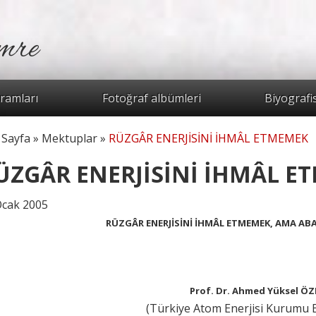
mre
Arama for
ramları
Fotoğraf albümleri
Biyografi
 Sayfa
»
Mektuplar
»
RÜZGÂR ENERJİSİNİ İHMÂL ETMEMEK
radasınız
ÜZGÂR ENERJİSİNİ İHMÂL E
Ocak 2005
RÜZGÂR ENERJİSİNİ İHMÂL ETMEMEK, AMA AB
Prof. Dr. Ahmed Yüksel Ö
(Türkiye Atom Enerjisi Kurumu E