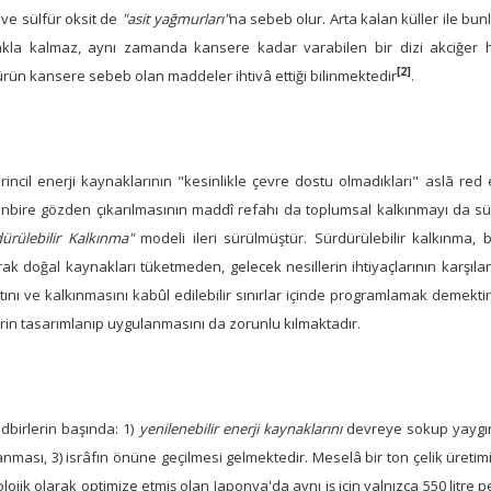
 ve sülfür oksit de
"asit yağmurları"
na sebeb olur. Arta kalan küller ile bunl
kla kalmaz, aynı zamanda kansere kadar varabilen bir dizi akciğer has
[2]
rün kansere sebeb olan maddeler ihtivâ ettiği bilinmektedir
.
rincil enerji kaynaklarının "kesinlikle çevre dostu olmadıkları" aslā re
enbire gözden çıkarılmasının maddî refahı da toplumsal kalkınmayı da sü
ürülebilir Kalkınma"
modeli ileri sürülmüştür. Sürdürülebilir kalkınma, 
rak doğal kaynakları tüketmeden, gelecek nesillerin ihtiyaçlarının karş
ını ve kalkınmasını kabûl edilebilir sınırlar içinde programlamak demektir. 
rin tasarımlanıp uygulanmasını da zorunlu kılmaktadır.
dbirlerin başında: 1)
yenilenebilir enerji kaynaklarını
devreye sokup yaygınla
nması, 3) isrâfın önüne geçilmesi gelmektedir. Meselâ bir ton çelik üretimi i
lojik olarak optimize etmiş olan Japonya'da aynı iş için yalnızca 550 litre p