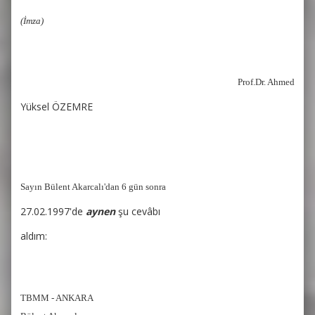
(İmza)
Prof.Dr. Ahmed
Yüksel ÖZEMRE
Sayın Bülent Akarcalı'dan 6 gün sonra
27.02.1997'de
aynen
şu
cevâbı
aldım:
TBMM - ANKARA