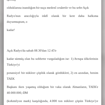
olduklarına inandığım bir suçu medenî cesâretle ve bu sefer Açık
Radyo'nun aracılığıyla irâdî olarak bir kere daha halkıma
duyurmuştum, o
kadar!
Açık Radyo'da sabah 08.30'dan 12.45'e
kadar sürmüş olan bu sohbette vurguladığım ise: 1) Avrupa ülkelerinin
Türkiye'yi
potansiyel bir nükleer çöplük olarak gördükleri, 2) en azından, benim
TAEK
Başkanı iken yaşamış olduğum bir vaka olarak Almanların, TAEK'e
40.000.000,-DM
(kırkmilyon mark) karşılığında, 4.000 ton nükleer çöpün Türkiye'ye