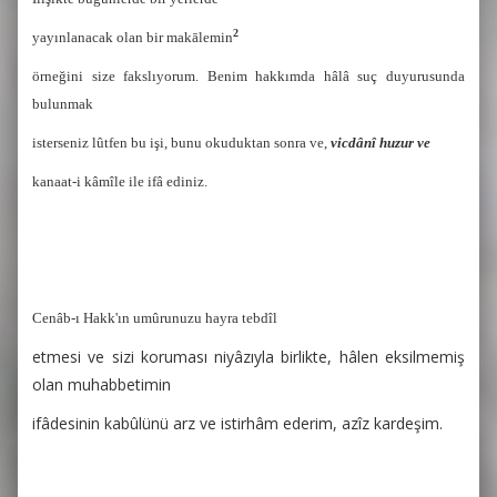
2
yayınlanacak olan bir makālemin
örneğini size fakslıyorum. Benim hakkımda hâlâ suç duyurusunda
bulunmak
isterseniz lûtfen bu işi, bunu okuduktan sonra ve,
vicdânî huzur ve
kanaat-i kâmîle
ile ifâ ediniz.
Cenâb-ı Hakk'ın umûrunuzu hayra tebdîl
etmesi ve sizi koruması niyâzıyla birlikte, hâlen eksilmemiş
olan muhabbetimin
ifâdesinin kabûlünü arz ve istirhâm ederim, azîz kardeşim.