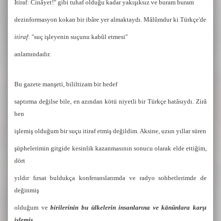
İtiraf: Cinâyet!" gibi tuhaf olduğu kadar yakışıksız ve buram buram
dezinformasyon kokan bir ibâre yer almaktaydı. Mâlûmdur ki Türkçe'de
itiraf
: "suç işleyenin suçunu kabûl etmesi"
anlamındadır.
Bu gazete manşeti, bililtizam bir hedef
saptırma değilse bile, en azından kötü niyetli bir Türkçe hatâsıydı. Zirâ
ben
işlemiş olduğum bir suçu itiraf etmiş değildim. Aksine, uzun yıllar süren
şüphelerimin gitgide kesinlik kazanmasının sonucu olarak elde ettiğim,
dört
yıldır fırsat buldukça konferanslarımda ve radyo sohbetlerimde de
değinmiş
olduğum ve
birilerinin bu ülkelerin insanlarına ve kānûnlara karşı
işlemiş