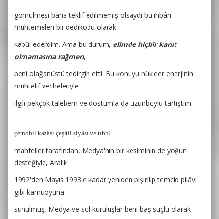
gömülmesi bana teklif edilmemiş olsaydı bu ihbârı
muhtemelen bir dedikodu olarak
kabûl ederdim. Ama bu durum,
elimde hiçbir kanıt
olmamasına rağmen
,
beni olağanüstü tedirgin etti. Bu konuyu nükleer enerjinin
muhtelif vecheleriyle
ilgili pekçok talebem ve dostumla da uzunboylu tartıştım.
çernobil kazâsı çeşitli siyâsî ve tıbbî
mahfeller tarafından, Medya'nın bir kesiminin de yoğun
desteğiyle, Aralık
1992'den Mayıs 1993'e kadar yeniden pişirilip temcid pilâvı
gibi kamuoyuna
sunulmuş, Medya ve sol kuruluşlar beni baş suçlu olarak