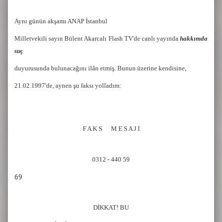
Aynı günün akşamı ANAP İstanbul
Milletvekili sayın Bülent Akarcalı Flash TV'de canlı yayında
hakkımda
suç
duyurusunda bulunacağını ilân etmiş. Bunun üzerine kendisine,
21.02.1997'de, aynen şu faksı yolladım:
F A K S
M E S A J I
0312 - 440 59
69
DİKKAT! BU