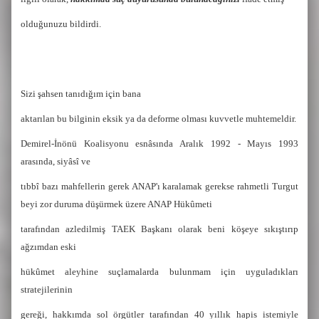
olduğunuzu bildirdi.
Sizi şahsen tanıdığım için bana
aktarılan bu bilginin eksik ya da deforme olması kuvvetle muhtemeldir.
Demirel-İnönü Koalisyonu esnâsında Aralık 1992 - Mayıs 1993
arasında, siyâsî ve
tıbbî bazı mahfellerin gerek ANAP'ı karalamak gerekse rahmetli Turgut
beyi
zor duruma düşürmek üzere ANAP Hükûmeti
tarafından azledilmiş TAEK Başkanı olarak beni köşeye sıkıştırıp
ağzımdan eski
hükûmet aleyhine suçlamalarda bulunmam için uyguladıkları
stratejilerinin
gereği, hakkımda sol örgütler tarafından 40 yıllık hapis istemiyle