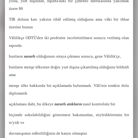
yılda, yurt dışından, Isparta'daki bir çimento fabrikasında yakılmak
üzere 86
TIR dolusu katı yakıtın ithâl edilmiş olduğunu ama vâki bir ihbar
üzerine bunun
Vâlilikçe ODTÜ'den iki profesöre incelettirilmesi sonucu verilmiş olan
raporda
bunların
zararlı
olduğunun ortaya çıkması sonucu, gene Vâlilik'çe,
bunların menşe ülkesine doğru yurt dışına çıkartılmış olduğunu bildirdi
ama
menşe ülke hakkında bir açıklamada bulunmadı. Vâli'nin temkin dolu
diplomatik
açıklaması dahi, bu ülkeye
zararlı atıkların
nasıl kontrolsüz bir
biçimde sokulabildiğini göstermesi bakımından, söylediklerimin bir
te'yidi ve
davranışımın isâbetliliğinin de kanıtı olmuştur.