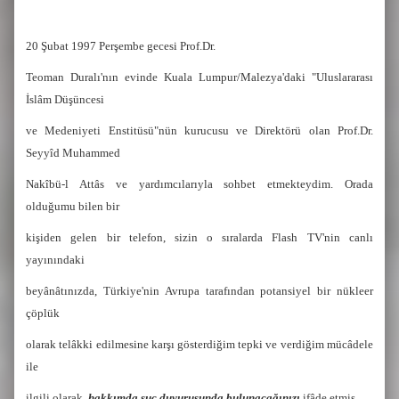
20 Şubat 1997 Perşembe gecesi Prof.Dr.
Teoman Duralı'nın evinde Kuala Lumpur/Malezya'daki "Uluslararası
İslâm Düşüncesi
ve Medeniyeti Enstitüsü"nün kurucusu ve Direktörü olan Prof.Dr.
Seyyîd Muhammed
Nakîbü-l Attâs ve yardımcılarıyla sohbet etmekteydim. Orada
olduğumu bilen bir
kişiden gelen bir telefon, sizin o sıralarda Flash TV'nin canlı
yayınındaki
beyânâtınızda, Türkiye'nin Avrupa tarafından potansiyel bir nükleer
çöplük
olarak telâkki edilmesine karşı gösterdiğim tepki ve verdiğim mücâdele
ile
ilgili olarak,
hakkımda suç duyurusunda bulunacağınızı
ifâde etmiş