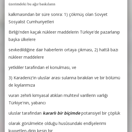
üzerimdeki bu ağır baskıların
kalkmasından bir süre sonra: 1) çökmüş olan Sovyet
Sosyalist Cumhuriyetleri
Birliği'nden kaçak nükleer maddelerin Türkiye'de pazarlanıp
başka ülkelere
sevkedildiğine dair haberlerin ortaya çıkması, 2) hattâ bazı
nükleer maddelere
yetkililer tarafından
el konulması, ve
3) Karadeniz'in uluslar arası sularına bırakılan ve bir bölümü
de kıyılarımıza
vuran zehirli kimyasal atıkları muhtevî varillerin varlığı
Türkiye'nin, yabancı
uluslar tarafından
kararlı bir biçimde
potansiyel bir çöplük
olarak görülmekte olduğu husûsundaki endîşelerimi
kuvvetlen-dirip kesin bir