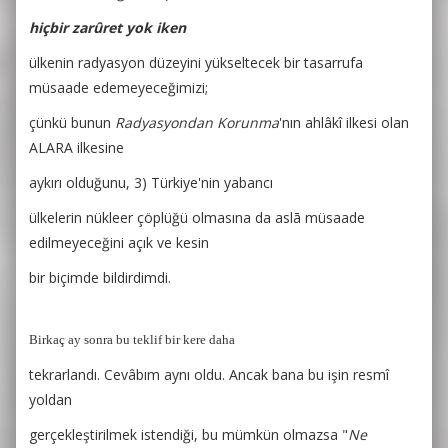
hiçbir zarûret yok iken
ülkenin radyasyon düzeyini yükseltecek bir tasarrufa
müsaade edemeyeceğimizi;
çünkü bunun
Radyasyondan Korunma
'nın ahlâkî ilkesi olan
ALARA ilkesine
aykırı
olduğunu, 3) Türkiye'nin yabancı
ülkelerin nükleer çöplüğü olmasına da aslā müsaade
edilmeyeceğini açık ve kesin
bir biçimde bildirdimdi.
Birkaç ay sonra bu teklif bir kere daha
tekrarlandı. Cevâbım aynı oldu. Ancak bana bu işin resmî
yoldan
gerçekleştirilmek istendiği, bu mümkün olmazsa "
Ne