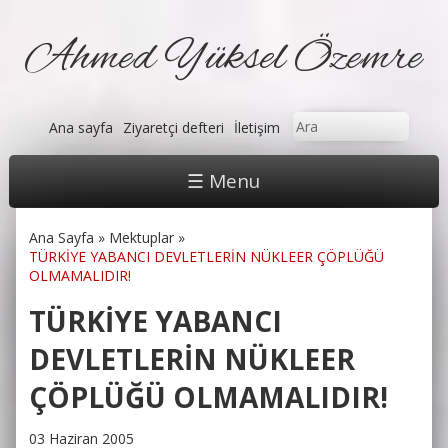
Ahmed Yüksel Özemre
Arama formu
Ara
Ana sayfa
Ziyaretçi defteri
İletişim
☰ Menu
Ana Sayfa
»
Mektuplar
»
Buradasınız
TÜRKİYE YABANCI DEVLETLERİN NÜKLEER ÇÖPLÜĞÜ
OLMAMALIDIR!
TÜRKİYE YABANCI
DEVLETLERİN NÜKLEER
ÇÖPLÜĞÜ OLMAMALIDIR!
03 Haziran 2005