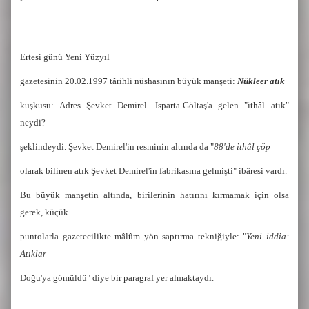
Ertesi günü Yeni Yüzyıl
gazetesinin 20.02.1997 târihli nüshasının büyük manşeti:
Nükleer atık
kuşkusu: Adres Şevket Demirel. Isparta-Göltaş'a gelen "ithâl atık"
neydi?
şeklindeydi. Şevket Demirel'in resminin altında da "
88'de ithâl çöp
olarak bilinen atık Şevket Demirel'in fabrikasına gelmişti" ibâresi vardı.
Bu büyük manşetin altında, birilerinin hatırını kırmamak için olsa
gerek, küçük
puntolarla gazetecilikte mâlûm yön saptırma tekniğiyle: "
Yeni iddia:
Atıklar
Doğu'ya gömüldü" diye bir paragraf yer almaktaydı.