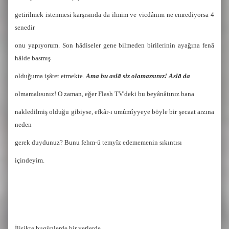
getirilmek istenmesi karşısında da ilmim ve vicdânım ne emrediyorsa 4
senedir
onu yapıyorum. Son hâdiseler gene bilmeden birilerinin ayağına fenâ
hâlde basmış
olduğuma işâret etmekte.
Ama bu aslā siz olamazsınız! Aslā da
olmamalısınız! O zaman, eğer Flash TV'deki bu beyânâtınız bana
nakledilmiş olduğu gibiyse, efkâr-ı umûmîyyeye böyle bir şecaat arzına
neden
gerek duydunuz? Bunu fehm-ü temyîz edememenin sıkıntısı
içindeyim.
İlişikte bugünlerde bir yerlerde