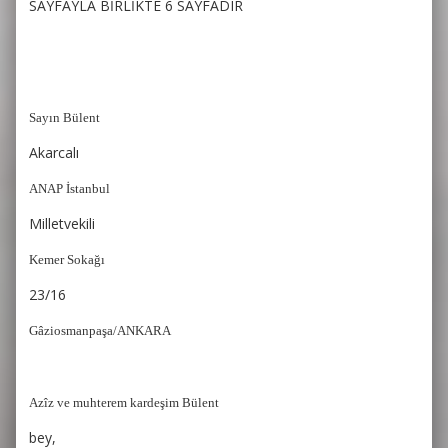
SAYFAYLA BİRLİKTE 6 SAYFADIR
Sayın Bülent
Akarcalı
ANAP İstanbul
Milletvekili
Kemer Sokağı
23/16
Gâziosmanpaşa/ANKARA
Azîz ve muhterem kardeşim Bülent
bey,