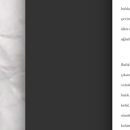
balıkç
çevir
tâbir 
ağlarl
Balık
çıkarı
volid
balık
kefal
olurd
kırlan