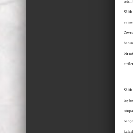
reisi
Sâlih
evine
Zevce
hanım
bir m
ettile
Sâlih
tayfa
otopa
bahçe
kalas