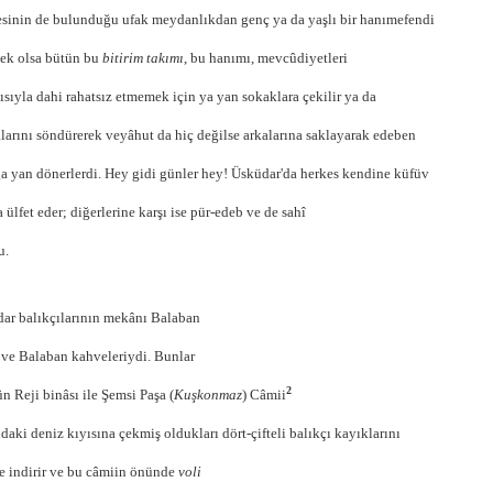
esinin de bulunduğu ufak meydanlıkdan genç ya da yaşlı bir hanımefendi
ek olsa bütün bu
bitirim takımı
, bu hanımı, mevcûdiyetleri
ısıyla dahi rahatsız etmemek için ya yan sokaklara çekilir ya da
alarını söndürerek veyâhut da hiç değilse arkalarına sakla­yarak edeben
a yan dönerlerdi. Hey gidi günler hey! Üsküdar'da herkes kendine küfüv
 ülfet eder; diğerlerine karşı ise pür-edeb ve de sahî
u.
ar balıkçılarının mekânı Balaban
 ve Balaban kahveleriydi.
Bunlar
2
ün Reji binâsı ile Şemsi Paşa (
Kuşkonmaz
) Câmii
ndaki deniz kıyısına çekmiş oldukları dört-çifteli balıkçı kayıklarını
e indirir ve bu câmiin önünde
voli