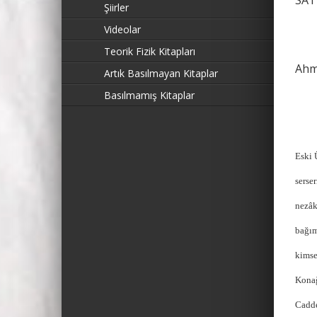
SAT
Şiirler
Videolar
Teorik Fizik Kitapları
Ahm
Artık Basılmayan Kitaplar
Basılmamış Kitaplar
Eski 
serse
nezâk
bağım
kimse
Konağ
Cadde