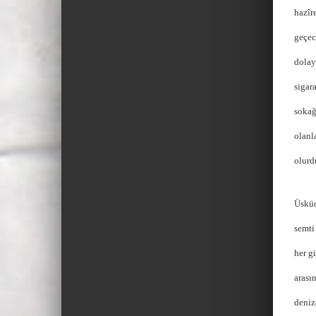
hazîr
geçec
dolay
sigar
sokağ
olanla
olurd
Üsküd
semti
her g
arası
deniz