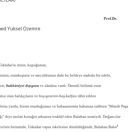
ICILARI"
Prof.Dr.
ed Yüksel Özemre
Üsküdar'ın itinin, kopuğunun,
risinin, esrarkeşinin ve meczûbunun dahi bu belde­ye mahsûs bir edebi,
eti,
hakkāniyet duygusu
ve nâmûsu vardı. Önemli bölümü esrar
lısı olan balıkçıların ve
boş-gezenin-baş-kalfası
tâbir edilen
lerin yurdu, bizim oturduğumuz ve babaannemin babasına izâfeten "Münib Paşa
ı" diye anılan konağın arkasına tesâdüf eden
Balaban
semtiydi. Doğancılar
1
si'nin bitiminde, Üsküdar vapur iskelesine dönüldüğünde, Balaban Baba