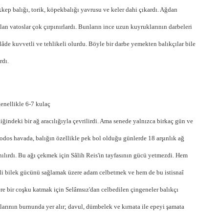
kep balığı, torik, köpekbalığı yavrusu ve keler dahi çıkardı. Ağdan
ılan vatoslar çok çırpınırlardı. Bunların ince uzun kuyruklarının darbeleri
lâde kuvvetli ve tehlikeli olurdu. Böyle bir darbe yemekten balıkçılar bile
rdı.
genellikle 6-7 kulaç
liğindeki bir ağ aracılığıyla çevrilirdi. Ama senede yalnızca birkaç gün ve
lodos havada, balığın özellikle pek bol olduğu günlerde 18 arşınlık ağ
nılırdı. Bu ağı çekmek için Sâlih Reis'in tayfasının gücü yetmezdi. Hem
li bilek gücünü sağlamak üzere adam celbetmek ve hem de bu istisnaî
ere bir coşku katmak için Selâmsız'dan celbedilen çingeneler balıkçı
larının burnunda yer alır; davul, dümbelek ve kırnata ile epeyi şamata