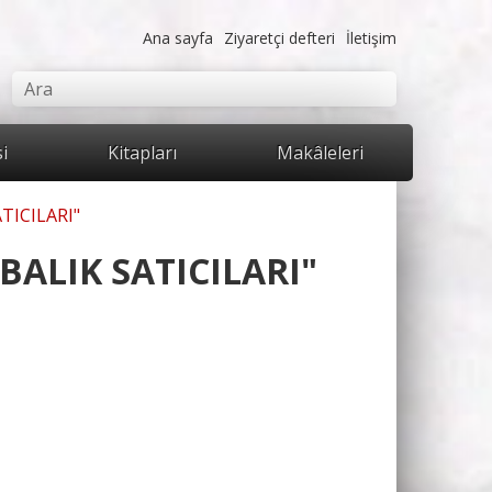
Ana sayfa
Ziyaretçi defteri
İletişim
mu
Ara
si
Kitapları
Makâleleri
TICILARI"
BALIK SATICILARI"