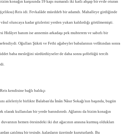
, bizim konağın karşısında 19 kapı numaralı iki katlı ahşap bir evde oturan
 (çeliksu) Reis idi. Fevkalâde müeddeb bir adamdı. Mahalleye girdiğinde
 vâsıl oluncaya kadar gözlerini yerden yukarı kaldırdığı görülmemişti.
si Hidâyet hanım ise annemin arkadaşı pek muhterem ve sabırlı bir
efendiydi. Oğulları Şükrü ve Fethi ağabeyler babalarının vefâtından sonra
üddet baba mesleğini sürdürdüyseler de daha sonra şoförlüğü tercih
rdi.
 Reis kendisine bağlı balıkçı
sını aileleriyle birlikte Balaban'da İmân Nâsır Sokağı'nın başında, bugün
rk olarak kullanılan bir yerde barındırırdı. Ağlarını da bizim konağın
 duvarının hemen ötesindeki iki dut ağacının arasına kurmuş oldukları
lardan çatılmış bir tesisde, kalasların üzerinde kuruturlardı. Bu