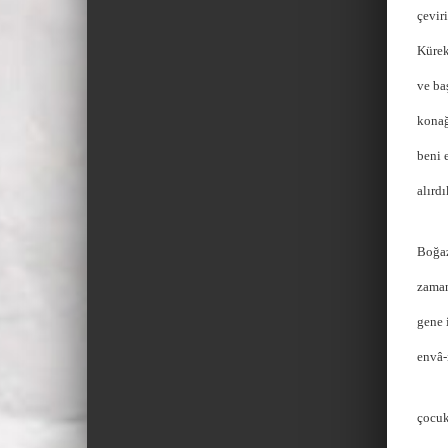
çeviri
Kürek
ve ba
konağ
beni 
alırdı
Boğaz
zaman
gene 
envâ-
çocuk