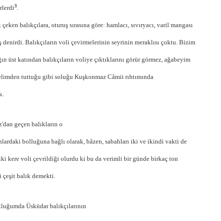
3
rlerdi
.
 çeken balıkçılara, oturuş sırasına göre: hamlacı, sıvıryacı, varil mangası
ş denirdi. Balıkçıların voli çevirmelerinin seyrinin meraklısı çoktu. Bizim
ın üst katından balıkçıların voliye çıktıklarını görür görmez, ağabeyim
elimden tuttuğu gibi soluğu Kuşkonmaz Câmii rıhtımında
k.
'dan geçen balıkların o
lardaki bolluğuna bağlı olarak, bâzen, sabahları iki ve ikindi vakti de
iki kere voli çevrildiği olurdu ki bu da verimli bir günde birkaç ton
i çeşit balık demekti.
luğumda Üsküdar balıkçılarının