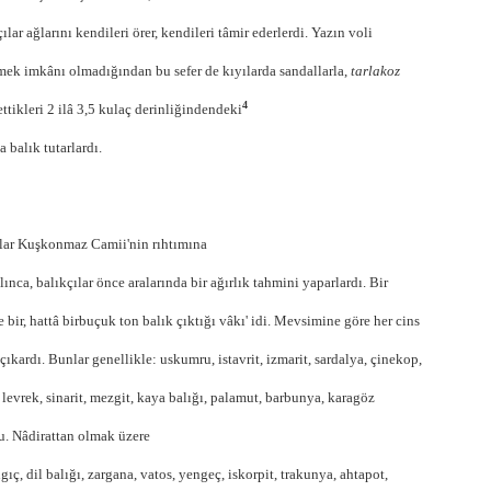
ılar ağlarını kendileri örer, kendileri tâmir ederlerdi. Yazın voli
mek imkânı olmadığından bu sefer de kıyılarda sandallarla,
tarlakoz
4
ettikleri 2 ilâ 3,5 kulaç derinliğindendeki
a balık tutarlardı.
lar Kuşkonmaz Camii'nin rıhtımına
lınca, balıkçılar önce aralarında bir ağırlık tahmini yaparlardı. Bir
e bir, hattâ birbuçuk ton balık çıktığı vâkı' idi. Mevsimine göre her cins
 çıkardı. Bunlar genellikle: uskumru, istavrit, izmarit, sardalya, çinekop,
, levrek, sinarit, mezgit, kaya balığı, palamut, barbunya, karagöz
u.
Nâdirattan olmak üzere
gıç, dil balığı, zargana, vatos, yengeç, iskorpit, trakunya, ahtapot,