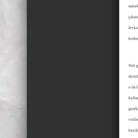
mürek
çıkar
fevka
korka
Voli 
derin
o da 
kulla
gerek
volil
kayık