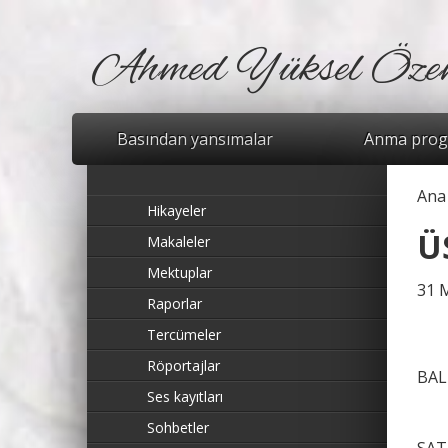
Ahmed Yüksel Öze
Basından yansımalar
Anma prog
Ana
Bu
Hikayeler
Ü
Makaleler
Mektuplar
31 
Raporlar
Tercümeler
Röportajlar
BAL
Ses kayıtları
Sohbetler