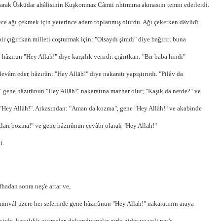
arak Üsküdar ahâlisinin Kuşkonmaz Câmii rıhtımına akmasını temin ederlerdi.
ce ağı çekmek için yeterince adam toplanmış olurdu. Ağı çekerken dâvûdî
 bir çığırtkan milleti coşturmak için: "Olsaydı şimdi" diye bağırır; buna
 hâzırun "Hey Allāh!" diye karşılık verirdi. çığırtkan: "Bir baba hindi"
devâm eder, hâzırûn: "Hey Allāh!" diye nakaratı yapıştırırdı. "Pilâv da
" gene hâzırûnun "Hey Allāh!" nakaratına mazhar olur; "Kaşık da nerde?" ve
"Hey Allāh!". Arkasından: "Aman da kozma", gene "Hey Allāh!" ve akabinde
ları bozma!" ve gene hâzırûnun cevâbı olarak "Hey Allāh!"
i.
fhadan sonra neş'e artar ve,
minvâl üzere her seferinde gene hâzırûnun "Hey Allāh!" nakaratının araya
siyle, karşılıklı atışmalar, dokundurmalar gırla gider ve voli neş'e,