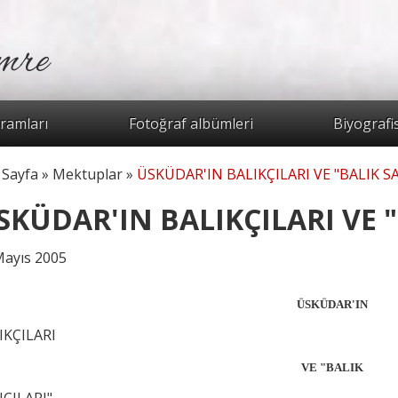
mre
Arama for
ramları
Fotoğraf albümleri
Biyografi
 Sayfa
»
Mektuplar
»
ÜSKÜDAR'IN BALIKÇILARI VE "BALIK SA
radasınız
SKÜDAR'IN BALIKÇILARI VE "
Mayıs 2005
ÜSKÜDAR'IN
IKÇILARI
VE "BALIK