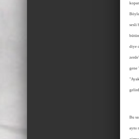
kopar
Böyle
sesli
bütün
diye 
zerde
gene 
"Ayak
gelird
Bu sa
aynı 
girme