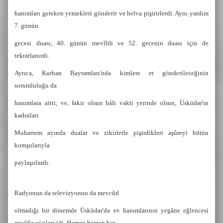
hanımları gereken yemekleri gönderir ve helva pişirirlerdi. Aynı yardım
7. günün
gecesi duası, 40. günün mevlîdi ve 52. gecenin duası için de
tekrarlanırdı.
Ayrıca, Kurban Bayramları'nda kimlere et gönderileceğinin
sorumluluğu da
hanımlara aitti; ve, fakir olsun hâli vakti yerinde olsun, Üsküdar'ın
kadınları
Muharrem ayında dualar ve zikirlerle pişirdikleri aşûreyi bütün
komşularıyla
paylaşırlardı.
Radyonun da televizyonun da mevcûd
olmadığı bir dönemde Üsküdar'da ev hanımlarının yegâne eğlencesi
misâfir günleri
idi. Hemen hemen her