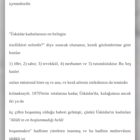
içermektedir.
"Üsküdar kadınlarının en belirgin
özellikleri nelerdir?" diye soracak olursanız, kendi gözlemlerime göre
bunlar:
1) iffet, 2) sabır, 3) tevekkül, 4) merhamet ve 5) tutumluluktur. Bu beş
haslet
onları müstesnâ birer eş ve ana, ve kezâ ailenin istikrârının da teminâtı
kılmaktaydı. 1970'lerin ortalarına kadar, Üsküdar'da, kulağımıza ancak
iki ya da
üç çiftin boşanmış olduğu haberi gelmişti, çünkü Üsküdar'ın kadınları
"
Allāh'ın en hoşlanmadığı helâl
boşanmaktır" hadîsine yürekten inanmış ve bu hadîsin muhtevâsını
idrâkli ve