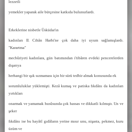
lezzetli
yemekler yaparak aile bütçesine katkıda bulunurlardı.
Erkeklerine nisbetle Üsküdar'ın
kadınları II. Cihân Harbi'ne çok daha iyi uyum sağlamışlardı.
"Karartma"
mecbûriyeti kadınlara, gün batımından i'tibâren evdeki pencerelerden
dışarıya
herhangi bir ışık sızmaması için bir sürü tedbir almak konusunda ek
sorumluluklar yüklemişti. Kezâ kumaş ve patiska fıkdânı da kadınları
yırtıkları
onarmak ve yamamak husûsunda çok hassas ve dikkatli kılmıştı. Un ve
şeker
fıkdânı ise bu hayâtî gıdâların yerine mısır unu, nişasta, pekmez, kuru
üzüm ve