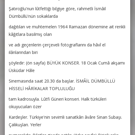
Şatıroğlu'nun lûtfettiği bilgiye göre, rahmetli İsmâil
Dümbüllü'nün sokaklarda
dağıtılan ve muhtemelen 1964 Ramazan dönemine ait renkli
kâğıtlara basılmış olan
ve adı geçenlerin çerçeveli fotograflarını da hâvî el
ilânlarından biri
şöyledir: (ön sayfa) BÜYÜK KONSER. 18 Ocak Cumâ akşamı
Üsküdar Hâle
Sinemasında saat 20.30 da başlar. İSMÂİL DÜMBÜLLÜ
HİSSELİ HÂRİKALAR TOPLULUĞU
tam kadrosuyla. Lûtfi Güneri konseri. Halk türküleri
okuyucuıları özer
Kardeşler. Türkiye'nin sevimli sanatkârı âvâre Sinan Subaşı.
Çalıkuşları. Yerler