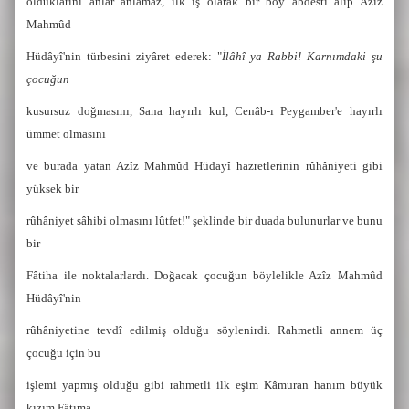
olduklarını anlar anlamaz, ilk iş olarak bir boy abdesti alıp Azîz
Mahmûd
Hüdâyî'nin türbesini ziyâret ederek: "
İlâhî ya Rabbi! Karnımdaki şu
çocuğun
kusursuz doğmasını, Sana hayırlı kul, Cenâb-ı Peygamber'e hayırlı
ümmet olmasını
ve burada yatan Azîz Mahmûd Hüdayî hazretlerinin rûhâniyeti gibi
yüksek bir
rûhâniyet sâhibi olmasını lûtfet!" şeklinde bir duada bulunurlar ve bunu
bir
Fâtiha ile noktalarlardı. Doğacak çocuğun böylelikle Azîz Mahmûd
Hüdâyî'nin
rûhâniyetine tevdî edilmiş olduğu söylenirdi. Rahmetli annem üç
çocuğu için bu
işlemi yapmış olduğu gibi rahmetli ilk eşim Kâmuran hanım büyük
kızım Fâtıma