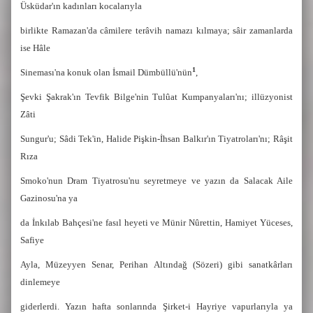
Üsküdar'ın kadınları kocalarıyla
birlikte Ramazan'da câmilere terâvih namazı kılmaya; sâir zamanlarda
ise Hâle
1
Sineması'na konuk olan İsmail Dümbüllü'nün
,
Şevki Şakrak'ın Tevfik Bilge'nin Tulûat Kumpanyaları'nı; illüzyonist
Zâti
Sungur'u; Sâdi Tek'in, Halide Pişkin-İhsan Balkır'ın Tiyatroları'nı; Râşit
Rıza
Smoko'nun Dram Tiyatrosu'nu seyretmeye ve yazın da Salacak Aile
Gazinosu'na ya
da İnkılab Bahçesi'ne fasıl heyeti ve Münir Nûrettin, Hamiyet Yüceses,
Safiye
Ayla, Müzeyyen Senar, Perihan Altındağ (Sözeri) gibi sanatkârları
dinlemeye
giderlerdi. Yazın hafta sonlarında Şirket-i Hayriye vapurlarıyla ya