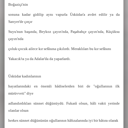
Boğaziçi'nin
sonuna kadar gidilip aynı vapurla Üsküdar'a avdet edilir ya da
Sarıyer'de çırçır
Suyu'nun başında, Beykoz çayırı'nda, Paşabahçe çayırı'nda, Küçüksu
çayırı'nda
çoluk-çocuk ailece kır sefâsına çıkılırdı. Meraklıları bu kır sefâsını
Yakacık'ta ya da Adalar'da da yaparlardı.
Üsküdar kadınlarının
hayatlarındaki en önemli hâdiselerden biri de "oğullarının ilk
mürüvveti" diye
adlandırdıkları sünnet düğünüydü. Fukarâ olsun, hâli vakti yerinde
olanlar olsun
herkes sünnet düğününün oğullarının hâfızalarında iyi bir hâtıra olarak