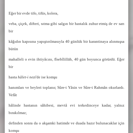
Eğer bir evde tifo, tifüs, kolera,
veba, çiçek, difteri, sıtma gibi salgın bir hastalık zuhur etmiş de ev sarı
bir
kâğıdın kapısına yapıştırılmasıyla 40 günlük bir karantinaya alınmışsa
bütün
mahalleli o evin ihtiyâcını, fîsebîlillāh, 40 gün boyunca görürdü. Eğer
bir
hasta
hâlet-i nezi
'de ise komşu
hanımları ve beyleri toplanır, Sûre-i Yâsin ve Sûre-i Rahmân okurlardı.
Vefât
hâlinde hastanın sâhibesi, mevtâ evi terkedinceye kadar, yalnız
bırakılmaz;
definden sonra da o akşamki hatimde ve duada hazır bulunacaklar için
komşu