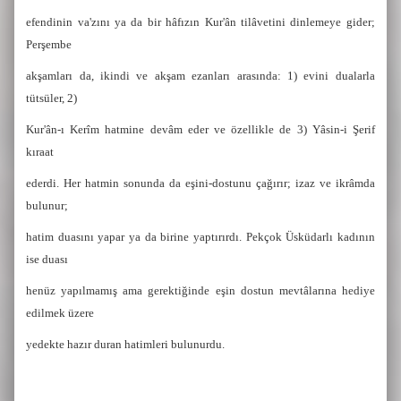
efendinin va'zını ya da bir hâfızın Kur'ân tilâvetini dinlemeye gider;
Perşembe
akşamları da, ikindi ve akşam ezanları arasında: 1) evini dualarla
tütsüler, 2)
Kur'ân-ı Kerîm hatmine devâm eder ve özellikle de 3) Yâsin-i Şerif
kıraat
ederdi. Her hatmin sonunda da eşini-dostunu çağırır; izaz ve ikrâmda
bulunur;
hatim duasını yapar ya da birine yaptırırdı. Pekçok Üsküdarlı kadının
ise duası
henüz yapılmamış ama gerektiğinde eşin dostun mevtâlarına hediye
edilmek üzere
yedekte hazır duran hatimleri bulunurdu.