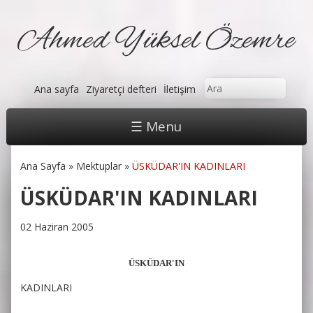
Ahmed Yüksel Özemre
Arama formu
Ara
Ana sayfa
Ziyaretçi defteri
İletişim
☰ Menu
Ana Sayfa
»
Mektuplar
»
ÜSKÜDAR'IN KADINLARI
Buradasınız
ÜSKÜDAR'IN KADINLARI
02 Haziran 2005
ÜSKÜDAR'IN
KADINLARI