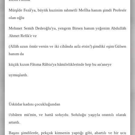
Mürşîde Fezâ'ya, büyük kuzinim rahmetli Melîha hanım şimdi Profesör
olan oğlu
Mehmet Semih Dedeoğlu'ya, yengem Birsen hanım yeğenim Abdullāh
Ahmet Refik'e ve
(Allāh uzun ömür versin ve iki cihânda azîz etsin!) şimdiki eşim Gülsen
hanım da
küçük kızım Fâtıma Râbia'ya hâmileliklerinde hep bu an'aneye
uymuşlardı.
Üsküdar kadını çocukluğundan
i'tibâren mü'min, ve hattâ sofuydu. Sofuluğu yaşıyla orantılı olarak
artardı.
Başını şimdilerde, pekçok kimsenin yaptığı gibi, abartılı ve bir ucu