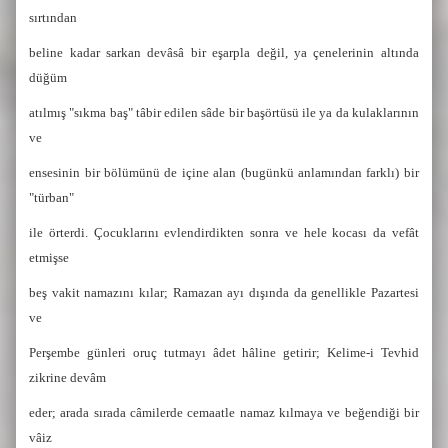
sırtından
beline kadar sarkan devâsâ bir eşarpla değil, ya çenelerinin altında
düğüm
atılmış "sıkma baş" tâbir edilen sâde bir başörtüsü ile ya da kulaklarının
ve
ensesinin bir bölümünü de içine alan (bugünkü anlamından farklı) bir
"türban"
ile örterdi. Çocuklarını evlendirdikten sonra ve hele kocası da vefât
etmişse
beş vakit namazını kılar; Ramazan ayı dışında da genellikle Pazartesi
ve
Perşembe günleri oruç tutmayı âdet hâline getirir; Kelime-i Tevhid
zikrine devâm
eder; arada sırada câmilerde cemaatle namaz kılmaya ve beğendiği bir
vâiz