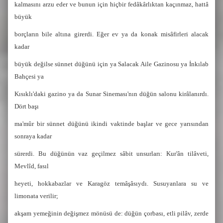
kalmasını arzu eder ve bunun için hiçbir fedâkârlıktan kaçınmaz, hattâ
büyük
borçların bile altına girerdi. Eğer ev ya da konak misâfirleri alacak
kadar
büyük değilse sünnet düğünü için ya Salacak Aile Gazinosu ya İnkılab
Bahçesi ya
Kısıklı'daki gazino ya da Sunar Sineması'nın düğün salonu kirâlanırdı.
Dört başı
ma'mûr bir sünnet düğünü ikindi vaktinde başlar ve gece yarısından
sonraya kadar
sürerdi. Bu düğünün vaz geçilmez sâbit unsurları: Kur'ân tilâveti,
Mevlîd, fasıl
heyeti, hokkabazlar ve Karagöz temâşâsıydı. Susuyanlara su ve
limonata verilir;
akşam yemeğinin değişmez mönüsü de: düğün çorbası, etli pilâv, zerde