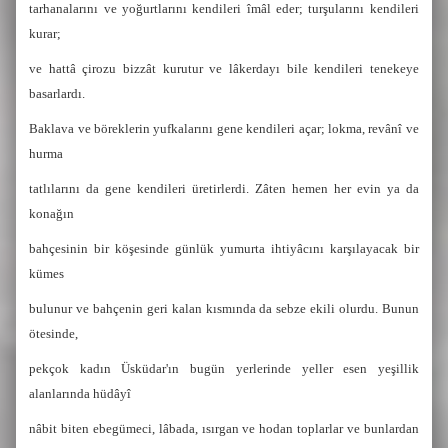
tarhanalarını ve yoğurtlarını kendileri îmâl eder; turşularını kendileri
kurar;
ve hattâ çirozu bizzât kurutur ve lâkerdayı bile kendileri tenekeye
basarlardı.
Baklava ve böreklerin yufkalarını gene kendileri açar; lokma, revânî ve
hurma
tatlılarını da gene kendileri üretirlerdi. Zâten hemen her evin ya da
konağın
bahçesinin bir köşesinde günlük yumurta ihtiyâcını karşılayacak bir
kümes
bulunur ve bahçenin geri kalan kısmında da sebze ekili olurdu. Bunun
ötesinde,
pekçok kadın Üsküdar'ın bugün yerlerinde yeller esen yeşillik
alanlarında hüdâyî
nâbit biten ebegümeci, lâbada, ısırgan ve hodan toplarlar ve bunlardan