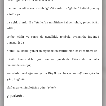
hanımın kendine mahsûs bir "gün"ü vardı. Bu "günler" haftalık, onbeş
günlük ya
da aylık olurdu. Bu "günler"de misâfirlere kahve, lohuk, şerbet ikrâm
edilir;
sohbet edilir ve sonra da genellikle tombala oynanırdı; fırdöndü
oynandığı da
olurdu. Bu kabil "günler"in dışındaki misâfirliklerde ise ev sâhibesi ile
misâfir hanım daha çok domino oynarlardı. Bâzen de hanımlar
aralarında sözleşir;
arabalarla Fıstıkağacı'na ya da Büyük çamlıca'ya
kır sefâsı
'na çıkarlar
yâni, bugünün
alafranga terminolojisine göre, "
piknik
yaparlardı".