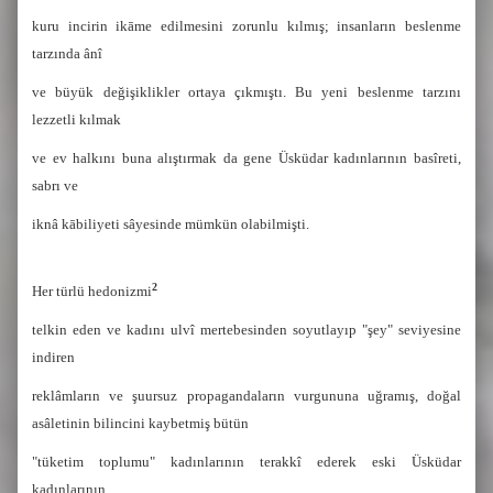
kuru incirin ikāme edilmesini zorunlu kılmış; insanların beslenme
tarzında ânî
ve büyük değişiklikler ortaya çıkmıştı. Bu yeni beslenme tarzını
lezzetli kılmak
ve ev halkını buna alıştırmak da gene Üsküdar kadınlarının basîreti,
sabrı ve
iknâ kābiliyeti sâyesinde mümkün olabilmişti.
2
Her türlü hedonizmi
telkin eden ve kadını ulvî mertebesinden soyutlayıp "şey" seviyesine
indiren
reklâmların ve şuursuz propagandaların vurgununa uğramış,
doğal
asâletinin bilincini kaybetmiş bütün
"tüketim toplumu" kadınlarının terakkî ederek eski Üsküdar
kadınlarının