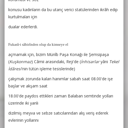
konusu kadınların da bu utanç verici statülerinden ikrâh edip
kurtulmaları için
dualar ederlerdi.
Fukarâ-i sâbirînden olup da kimseye el
açmamak için, bizim Münîb Paşa Konağı ile Şemsipaşa
(
Kuşkonmaz
) Câmii arasındaki, Reji'de (
İnhisarlar
yâni
Tekel
İdâresi
'nin tütün işleme tesislerinde)
çalışmak zorunda kalan hanımlar sabah saat 08.00'de işe
başlar ve akşam saat
18.00'de paydos ettikleri zaman Balaban semtinde yolları
üzerinde iki yanlı
dizilmiş meyva ve sebze satıcılarından alış veriş ederek
evlerinin yollarını