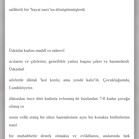
salâbetli bir "hayat tarzı"na dönüştürmüşlerdi.
Üsküdar kadını maddî ve mânevî
acılarını ve çilelerini, genellikle yalnız başına çeker ve hazmederdi.
Üsküdarî
ailelerde dâimâ "kol kırılır, ama yende kalır"dı. Çocukluğumda,
Cumhûriyetin
ilânından önce dört kadınla evlenmiş de bunlardan 7-8 kadar çocuğu
olmuş ve
sonra vefât etmiş bir zâtın haremlerinin aynı bir konakta biribirlerine
nasıl
bir muhabbetle destek olmakta ve evlâdlarını, aralarında fark