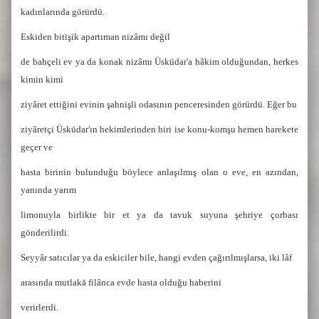
kadınlarında görürdü.
Eskiden
bitişik apartıman nizâmı değil
de bahçeli ev ya da konak nizâmı Üsküdar'a hâkim olduğundan, herkes
kimin kimi
ziyâret ettiğini evinin şahnişli odasının penceresinden görürdü. Eğer bu
ziyâretçi Üsküdar'ın hekimlerinden biri ise konu-komşu hemen harekete
geçer ve
hasta birinin bulunduğu böylece anlaşılmış olan o eve, en azından,
yanında yarım
limonuyla birlikte bir et ya da tavuk suyuna şehriye çorbası
gönderilirdi.
Seyyâr satıcılar ya da eskiciler bile, hangi evden çağırılmışlarsa, iki lâf
arasında mutlakā filânca evde hasta olduğu haberini
verirlerdi.