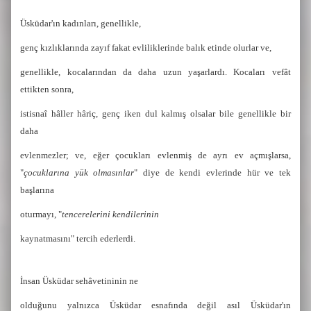
Üsküdar'ın kadınları, genellikle,
genç kızlıklarında zayıf fakat evliliklerinde balık etinde olurlar ve,
genellikle, kocalarından da daha uzun yaşarlardı. Kocaları vefât
ettikten sonra,
istisnaî hâller hâriç, genç iken dul kalmış olsalar bile genellikle bir
daha
evlenmezler; ve, eğer çocukları evlenmiş de ayrı ev açmışlarsa,
"
çocuklarına yük olmasınlar
" diye de
kendi evlerinde hür ve tek
başlarına
oturmayı, "
tencerelerini kendilerinin
kaynatmasını" tercih ederlerdi.
İnsan Üsküdar sehâvetininin ne
olduğunu yalnızca Üsküdar esnafında değil asıl Üsküdar'ın