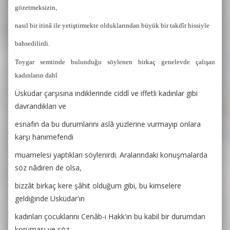
gözetmeksizin,
nasıl bir itinâ ile yetiştirmekte olduklarından büyük bir takdîr hissiyle
bahsedilirdi.
Toygar semtinde bulunduğu söylenen birkaç genelevde çalışan
kadınların dahî
Üsküdar çarşısına indiklerinde ciddî ve iffetli kadınlar gibi
davrandıkları ve
esnafın da bu durumlarını aslā yüzlerine vurmayıp onlara
karşı hanımefendi
muamelesi yaptıkları söylenirdi. Aralarındaki konuşmalarda
söz nâdiren de olsa,
bizzât birkaç kere şâhit olduğum gibi, bu kimselere
geldiğinde Üsküdar'ın
kadınları çocuklarını Cenâb-ı Hakk'ın bu kabil bir durumdan
koruması ve söz