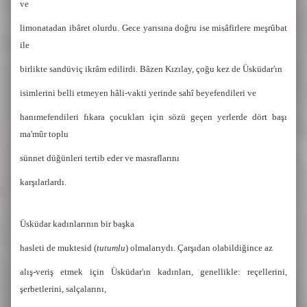
ve
limonatadan ibâret olurdu. Gece yarısına doğru ise misâfirlere meşrûbat
ile
birlikte sandüviç ikrâm edilirdi. Bâzen Kızılay, çoğu kez de Üsküdar'ın
isimlerini belli etmeyen hâli-vakti yerinde sahî beyefendileri ve
hanımefendileri fıkara çocukları için sözü geçen yerlerde dört başı
ma'mûr toplu
sünnet düğünleri tertib eder ve masraflarını
karşılarlardı.
Üsküdar kadınlarının bir başka
hasleti de muktesid (
tutumlu
)
olmalarıydı. Çarşıdan olabildiğince az
alış-veriş etmek için Üsküdar'ın kadınları, genellikle:
reçellerini,
şerbetlerini, salçalarını,