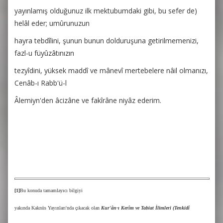
yayınlamış olduğunuz ilk mektubumdaki gibi, bu sefer de)
helâl eder; umûrunuzun
hayra tebdîlini, şunun bunun dolduruşuna getirilmemenizi,
fazl-u füyûzâtınızın
tezyîdini, yüksek maddî ve mânevî mertebelere nâil olmanızı,
Cenâb-ı Rabb'ü-l
Âlemiyn'den âcizâne ve fakîrâne niyâz ederim.
[1]
Bu konuda tamamlayıcı bilgiyi
yakında Kaknüs Yayınları'nda çıkacak olan
Kur'ân-ı Kerîm ve Tabiat İlimleri (Tenkidî