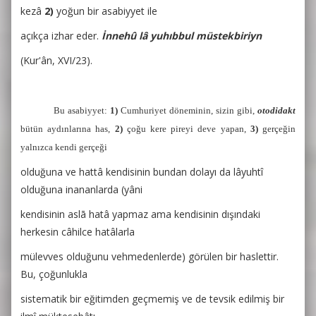
kezâ
2)
yoğun bir asabiyyet ile
açıkça izhar eder.
İnnehû lâ yuhıbbul müstekbiriyn
(Kur'ân, XVI/23).
Bu asabiyyet:
1)
Cumhuriyet döneminin, sizin gibi,
otodidakt
bütün aydınlarına has,
2)
çoğu kere pireyi deve yapan,
3)
gerçeğin
yalnızca kendi gerçeği
olduğuna ve hattâ kendisinin bundan dolayı da lâyuhtî
olduğuna inananlarda (yâni
kendisinin aslā hatâ yapmaz ama kendisinin dışındaki
herkesin câhilce hatâlarla
mülevves olduğunu vehmedenlerde) görülen bir haslettir.
Bu, çoğunlukla
sistematik bir eğitimden geçmemiş ve de tevsik edilmiş bir