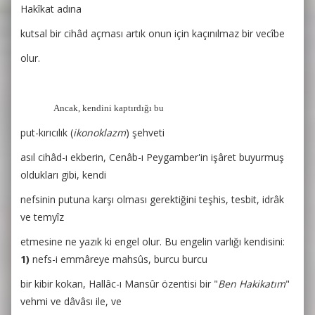
Hakîkat adına
kutsal bir cihâd açması artık onun için kaçınılmaz bir vecîbe
olur.
Ancak, kendini kaptırdığı bu
put-kırıcılık (
ikonoklazm
) şehveti
asıl cihâd-ı ekberin, Cenâb-ı Peygamber'in işâret buyurmuş
oldukları gibi, kendi
nefsinin putuna karşı olması gerektiğini teşhis, tesbit, idrâk
ve temyîz
etmesine ne yazık ki engel olur. Bu engelin varlığı kendisini:
1)
nefs-i emmâreye mahsûs, burcu burcu
bir kibir kokan, Hallâc-ı Mansûr özentisi bir "
Ben Hakikatım
"
vehmi ve dâvâsı ile, ve