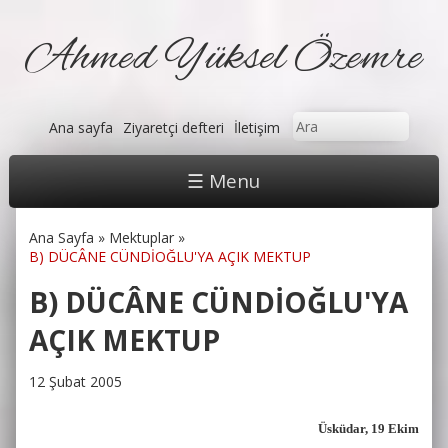
Ahmed Yüksel Özemre
Arama formu
Ara
Ana sayfa
Ziyaretçi defteri
İletişim
☰ Menu
Ana Sayfa
»
Mektuplar
»
Buradasınız
B) DÜCÂNE CÜNDİOĞLU'YA AÇIK MEKTUP
B) DÜCÂNE CÜNDİOĞLU'YA
AÇIK MEKTUP
12 Şubat 2005
Üsküdar, 19 Ekim