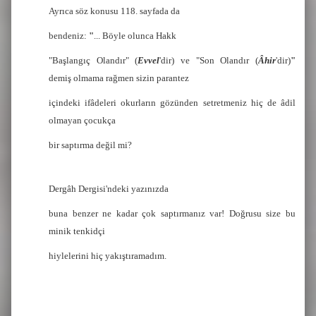
Ayrıca söz konusu 118. sayfada da
bendeniz:
"
... Böyle olunca Hakk
"Başlangıç Olandır" (
Evvel
'dir) ve "Son Olandır (
Âhir
'dir)
"
demiş olmama rağmen sizin parantez
içindeki ifâdeleri okurların gözünden setretmeniz hiç de âdil
olmayan çocukça
bir saptırma değil mi?
Dergâh Dergisi'ndeki yazınızda
buna benzer ne kadar çok saptırmanız var! Doğrusu size bu
minik tenkidçi
hiylelerini hiç yakıştıramadım.