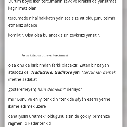
Durum böyle iken tercümanın zevk ve idrâkini de yansıtması
kaçınılmaz olan
tercümede nihaî hakikatın yalnızca size ait olduğunu telmih
etmeniz sâdece
komiktir. Olsa olsa bu ancak sizin zevkinizi yansıtır.
Aynı kitabın on ayrı tercümesi
olsa onu da biribirindan farklı olacaktır. Zâten bir italyan
atasözü de:
Traduttore,
traditore
yâni "
tercüman demek
(metne sadakat
gösteremeyen)
hâin demektir
" demiyor
mu? Bunu ve en iyi tenkidin "tenkide şâyân eserin yerine
ikāme edilmek üzere
daha iyisini üretmek" olduğunu sizin de çok iyi bilmenize
rağmen, o kadar tenkid