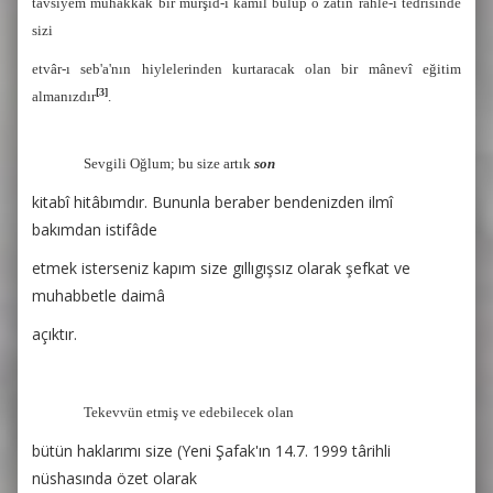
tavsiyem muhakkak bir mürşid-i kâmil bulup o zâtın rahle-i tedrîsinde
sizi
etvâr-ı seb'a'nın hiylelerinden kurtaracak olan bir mânevî eğitim
[3]
almanızdır
.
Sevgili Oğlum; bu size artık
son
kitabî hitâbımdır. Bununla beraber bendenizden ilmî
bakımdan istifâde
etmek isterseniz kapım size gıllıgışsız olarak şefkat ve
muhabbetle daimâ
açıktır.
Tekevvün etmiş ve edebilecek olan
bütün haklarımı size (Yeni Şafak'ın 14.7. 1999 târihli
nüshasında özet olarak