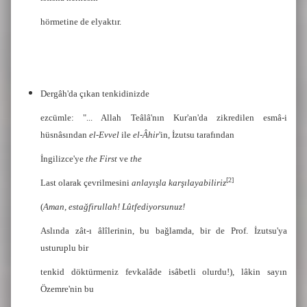
hörmetine de elyaktır.
Dergâh'da çıkan tenkidinizde
ezcümle: "... Allah Teâlâ'nın Kur'an'da zikredilen esmâ-i
hüsnâsından
el-Evvel
ile
el-Âhir
'in, İzutsu tarafından
İngilizce'ye
the First
ve
the
[2]
Last olarak çevrilmesini
anlayışla karşılayabiliriz
(
Aman, estağfirullah! Lûtfediyorsunuz!
Aslında zât-ı âlîlerinin, bu bağlamda, bir de Prof. İzutsu'ya
usturuplu bir
tenkid döktürmeniz fevkalâde isâbetli olurdu!), lâkin sayın
Özemre'nin bu