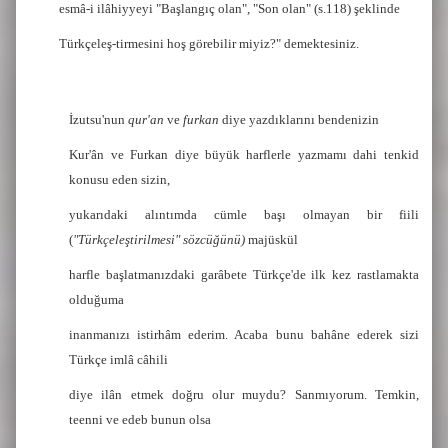
esmâ-i ilâhiyyeyi "Başlangıç olan", "Son olan" (s.118) şeklinde
Türkçeleş-tirmesini hoş görebilir miyiz?" demektesiniz.
İzutsu'nun
qur'an
ve
furkan
diye yazdıklarını bendenizin
Kur'ân ve Furkan diye büyük harflerle yazmamı dahi tenkid
konusu eden sizin,
yukarıdaki alıntımda cümle başı olmayan bir fiili
(
"Türkçeleştirilmesi" sözcüğünü)
majüskül
harfle başlatmanızdaki garâbete Türkçe'de ilk kez rastlamakta
olduğuma
inanmanızı istirhâm ederim. Acaba bunu bahâne ederek sizi
Türkçe imlâ câhili
diye ilân etmek doğru olur muydu? Sanmıyorum. Temkin,
teenni ve edeb bunun olsa