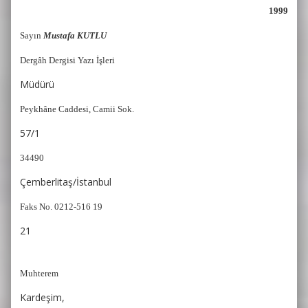
1999
Sayın
Mustafa KUTLU
Dergâh Dergisi Yazı İşleri
Müdürü
Peykhâne Caddesi, Camii Sok.
57/1
34490
Çemberlitaş/İstanbul
Faks No. 0212-516 19
21
Muhterem
Kardeşim,