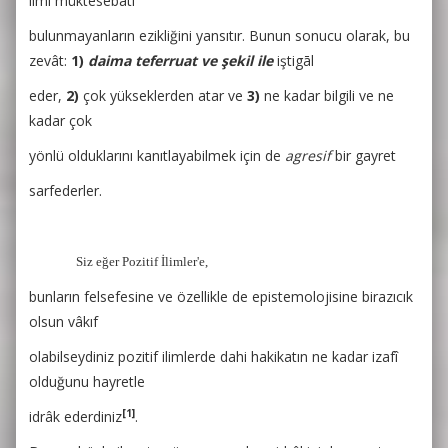
ilmî müktesebâtı
bulunmayanların ezikliğini yansıtır. Bunun sonucu olarak, bu
zevât:
1)
daima teferruat ve şekil ile
iştigāl
eder,
2)
çok yükseklerden atar ve
3)
ne kadar bilgili ve ne
kadar çok
yönlü olduklarını kanıtlayabilmek için de
agresif
bir gayret
sarfederler.
Siz eğer Pozitif İlimler'e,
bunların felsefesine ve özellikle de epistemolojisine birazıcık
olsun vâkıf
olabilseydiniz pozitif ilimlerde dahi hakikatın ne kadar izafî
olduğunu hayretle
[1]
idrâk ederdiniz
.