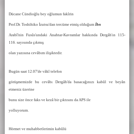
Dücane Cündioğlu bey oğlumun fakîrin
Prof.Dr. Toshihiko İzutsu'dan tercüme etmiş olduğum
İbn
Arabî'nin Fusûs'undaki Anahtar-Kavramlar
hakkında Dergâh'ın 115-
116. sayısında çıkmış
olan yazısına cevâbım ilişiktedir.
Bugün saat 12.07'de vâkî telefon
görüşmemizde bu cevâbı Dergâh'da basacağınızı kabûl ve beyân
etmeniz üzerine
bunu size önce faks ve kezâ bir çıktısını da APS ile
yolluyorum.
Hörmet ve muhabbetlerimin kabûlü