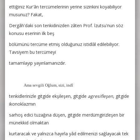
ettiğiniz Kur'ân tercümelerinin yerine sizinkini koyabiliyor
musunuz? Fakat,
Dergâh'daki son tenkidinizden zâten Prof. İzutsu'nun söz
konusu eserinin ilk beş
bölümünü tercüme etmiş olduğunuz istidlâl edilebiliyor.
Tavsiyem bu tercümeyi
tamamlayıp yayınlamanızdır.
Ama sevgili Oğlum, sizi, indî
tenkidlerinizle gitgide ekşileşen, gitgide
agresifleşen
, gitgide
ikonoklazmın
sarhoş edici tuzağına düşen, gitgide merdümgirizleşen bir
münekkid olmaktan
kurtaracak ve yalnızca hayırla yâd edilmenizi sağlayacak tek