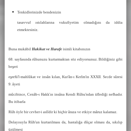
Tenkidlerinizde bendenizin
tasavvuf ıstılahlarına vukufiyetim olmadığını da iddia
etmektesiniz.
Buna mukābil
Hakikat ve Hurafe
isimli kitabınızın
68. sayfasında rûhunuzu kurtarmaktan söz ediyorsunuz. Bildiğiniz gibi
beşeri
eşrefü'l-mahlûkat ve insân kılan, Kur'ân-ı Kerîm'in XXXII. Secde sûresi
9. âyeti
mûcibince, Cenâb-ı Hakk'ın insâna Kendi Rûhu'ndan üflediği nefhadır.
Bu itibarla
Rûh öyle bir cevher-i aslîdir ki hiçbir âraza ve etkiye mâruz kalamaz.
Dolayısıyla Rûh'un kurtarılması da, hastalığa dûçar olması da, sıkılıp
üzülmesi