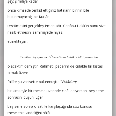
şey: şimdiye kadar
onca kimsede tenkid ettiğiniz hatâların birinin bile
bulunmayacağı bir Kur'ân
tercümesini gerçekleştirmenizdir. Cenâb-ı Hakk'ın
bunu size
nasîb etmesini samîmiyetle niyâz
etmekteyim.
Cenâb-ı Peygamber: "
Ümmetimin helâki cidâl yüzünden
olacaktır" demiştir. Rahmetli pederim de cidâlde bir kıstas
olmak üzere
fakîre şu vasiyette bulunmuştu: "
Evlâdım;
bir kimseyle bir mesele üzerinde cidâl ediyorsan, beş sene
sonrasını düşün. Eğer
beş sene sonra o zât ile karşılaştığında söz konusu
meselenin zindeliğini hâlâ