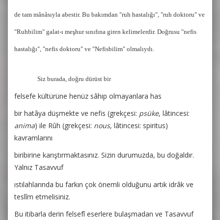
de tam mânâsıyla abestir. Bu bakımdan "ruh hastalığı", "ruh doktoru" ve
"Ruhbilim" galat-ı meşhur sınıfına giren kelimelerdir. Doğrusu "nefis
hastalığı", "nefis doktoru" ve "Nefisbilim" olmalıydı.
Siz burada, doğru dürüst bir
felsefe kültürüne henüz sâhip olmayanlara has
bir hatâya düşmekte ve nefis (grekçesi:
psüke
, lâtincesi:
anima
)
ile Rûh (grekçesi:
nous
, lâtincesi: spiritus)
kavramlarını
biribirine karıştırmaktasınız. Sizin durumuzda, bu doğaldır.
Yalnız Tasavvuf
ıstılahlarında bu farkın çok önemli olduğunu artık idrâk ve
teslîm etmelisiniz.
Bu itibarla derin felsefî eserlere bulaşmadan ve Tasavvuf