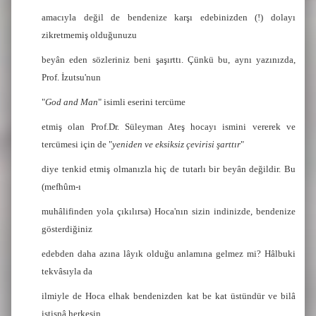
amacıyla değil de bendenize karşı edebinizden (!) dolayı
zikretmemiş olduğunuzu
beyân eden sözleriniz beni şaşırttı. Çünkü bu, aynı yazınızda,
Prof. İzutsu'nun
"
God and Man
" isimli eserini tercüme
etmiş olan Prof.Dr. Süleyman Ateş hocayı ismini vererek ve
tercümesi için de "
yeniden ve eksiksiz çevirisi şarttır
"
diye tenkid etmiş olmanızla hiç de tutarlı bir beyân değildir. Bu
(mefhûm-ı
muhâlifinden yola çıkılırsa) Hoca'nın sizin indinizde, bendenize
gösterdiğiniz
edebden daha azına lâyık olduğu anlamına gelmez mi? Hâlbuki
tekvâsıyla da
ilmiyle de Hoca elhak bendenizden kat be kat üstündür ve bilâ
istisnâ herkesin