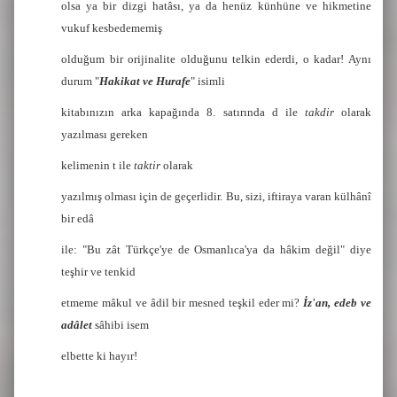
olsa ya bir dizgi hatâsı, ya da henüz künhüne ve hikmetine
vukuf kesbedememiş
olduğum bir orijinalite olduğunu telkin ederdi, o kadar! Aynı
durum "
Hakikat ve Hurafe
" isimli
kitabınızın arka kapağında 8. satırında d ile
takdir
olarak
yazılması gereken
kelimenin t ile
taktir
olarak
yazılmış olması için de geçerlidir. Bu, sizi, iftiraya varan külhânî
bir edâ
ile: "Bu zât Türkçe'ye de Osmanlıca'ya da hâkim değil" diye
teşhir ve tenkid
etmeme mâkul ve âdil bir mesned teşkil eder mi?
İz'an, edeb ve
adâlet
sâhibi isem
elbette ki hayır!