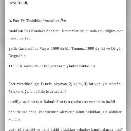
beyefendi,
A.
Prof. Dr. Toshihiko İzutsu'dan
İbn
Arabî'nin Fusûs'undaki Anahtar - Kavramlar
adı altında çevirdiğim eser
hakkında Yeni
Şafak Gazetesi'nde Mayıs 1999 da bir, Temmuz 1999 da iki ve Dergâh
Dergisi'nin
115-116. sayısında da bir yazı yazmış bulunmaktasınız.
Eser münekkidliği:
1)
nefsi okşayan,
2)
kolay,
3)
bir yönüyle rahmânî,
4)
fakat diğer bir yönüyle de şeytânî
tecellîye açık bir iştir. Rahmânî bir iştir çünkü eser verenlerin fuzûlî
böbürlenmelerine, kendilerinin âlimlerin âlimi oldukları, ele aldıkları
konuda
yed-i tûlâ sâhibi ve hattâ üstâd oldukları vehmine kapılmalarına mânî