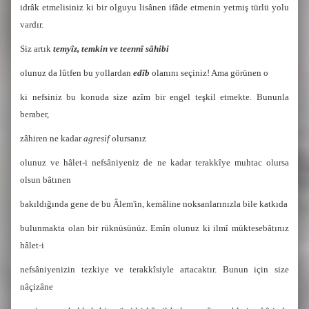
idrâk etmelisiniz ki bir olguyu lisânen ifâde etmenin yetmiş türlü yolu
vardır.
Siz artık
temyîz, temkin ve teennî sâhibi
olunuz da lûtfen bu yollardan
edîb
olanını seçiniz! Ama görünen o
ki nefsiniz bu konuda size azîm bir engel teşkil etmekte. Bununla
beraber,
zâhiren ne kadar
agresif
olursanız
olunuz ve hâlet-i nefsâniyeniz de ne kadar terakkîye muhtac olursa
olsun bâtınen
bakıldığında gene de bu Âlem'in, kemâline noksanlarınızla bile katkıda
bulunmakta olan bir rüknüsünüz. Emîn olunuz ki ilmî müktesebâtınız
hâlet-i
nefsâniyenizin tezkiye ve terakkîsiyle artacaktır. Bunun için size
nâçizâne